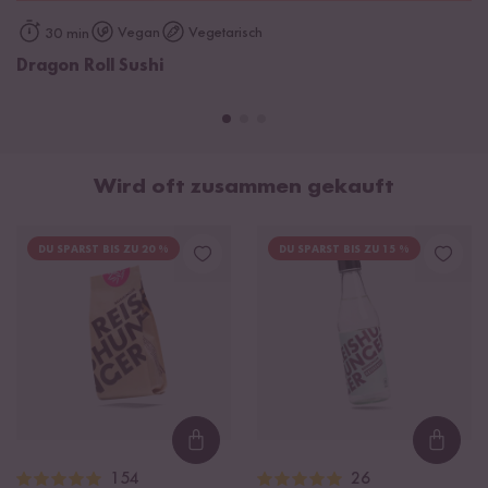
Vegan
Vegetarisch
30 min
Dragon Roll Sushi
Wird oft zusammen gekauft
DU SPARST BIS ZU 20 %
DU SPARST BIS ZU 15 %
Loading...
Loadi
154
26