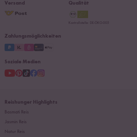
B2B
Navacopah
Versand
Qualität
Kontaktformular
AGB
Reishunger Gutscheine
Datenschutzerklärung
Ersatzteile
Kontrollstelle: DE-ÖKO-005
Impressum
Zahlungsmöglichkeiten
Soziale Medien
Reishunger Highlights
Basmati Reis
Jasmin Reis
Natur Reis