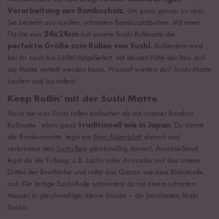
Verarbeitung aus Bambusholz
. Um ganz genau zu sein:
Sie besteht aus runden, schmalen Bambusstäbchen. Mit einer
Fläche von
24x24cm
hat unsere Sushi Rollmatte die
perfekte Größe zum Rollen von Sushi
. Außerdem wird
bei ihr noch ein Löffel mitgeliefert, mit dessen Hilfe der Reis auf
die Matte verteilt werden kann. Worauf wartest du? Sushi Matte
kaufen und los rollen!
Keep Rollin' mit der Sushi Matte
Noch nie war Sushi rollen einfacher als mit unserer Bambus
Rollmatte - eben ganz
traditionell wie in Japan
. Du nimmt
die Bambusmatte, legst ein
Nori Algenblatt
darauf und
verbreitest den
Sushi Reis
gleichmäßig darauf. Anschließend
legst du die Füllung, z.B. Lachs oder Avocado auf das untere
Drittel der Reisfläche und rollst das Ganze wie eine Biskuitrolle
auf. Die fertige Sushi-Rolle schneidest du mit einem scharfen
Messer in gleichmäßige, kleine Stücke – die berühmten Maki-
Sushis.