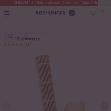
GRATIS
* 4 x Reis probieren - klicke hier! (ohne CH)
Österreich
Kostenloser Versand
ab 49 €
Lieblingsprodukt
Sushi Rollmatte
finden ...
11