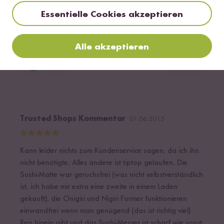
Essentielle Cookies akzeptieren
Entspricht den Anforderungen im vollen Maße!
1
Person fand diese Antwort hilfreich
Alle akzeptieren
Melden
Trusted Shops Kommentar
01.06.2015
Kann leider nichts zum Kundenservice sagen, da ich ihn
nicht benötigte. Alles andere ist tiptop gelaufen. Die
Sushi-Matte war geruchsfrei (was nicht selbstverständlich
ist, ich habe mir extra eine zweite in einem Laden
gekauft), die Onigiri und Nigiri Former funktionieren
einwandfrei wenn man genügend (das ist richtig viel)
Reis hinein gibt und das Sushi-Messer ist scharf wie sonst