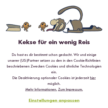
4 Sterne
0 %
3 Sterne
0 %
2 Sterne
0 %
1 Stern
0 %
Kekse für ein wenig Reis
Bewerte dieses Produkt
Du hast es dir bestimmt schon gedacht. Wir und einige
unserer (US-)Partner setzen zu den in den Cookie-Richtlinien
beschriebenen Zwecken Cookies und ähnliche Technologien
ein.
Die Deaktivierung optionaler Cookies ist jederzeit
hier
möglich.
Hilfreichste
Neueste
Höchste Bewertung
Niedrigste Bewertung
Mehr Informationen.
Zum Impressum.
Einstellungen anpassen
Frank
08.01.2023