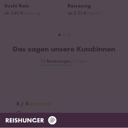
Sushi Reis
Reisessig
ab 3,85 €
ab 2,55 €
6,42 € / kg
10,20 € / L
Das sagen unsere Kund:innen
11 Bewertungen
5 Fragen
5 / 5
Infos zur Echtheit der Bewertungen
5 Sterne
100 %