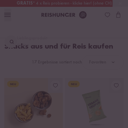
GRATIS
* 4 x Reis probieren - klicke hier! (ohne CH)
Österreich
Kostenloser Versand
ab 49 €
Lieblingsprodukt
Snacks aus und für Reis kaufen
finden ...
17 Ergebnisse sortiert nach
Favoriten
NEU
NEU