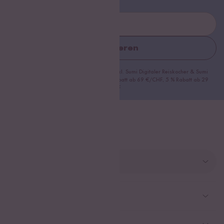
Abonnieren
*gültig bei 15 % Rabatt ab 99 €/CHF (exkl. Sumi Digitaler Reiskocher & Sumi
Digitaler Reiskocher Starter Set), 10 % Rabatt ab 69 €/CHF, 5 % Rabatt ab 29
€/CHF
Land ändern
Deutschland
Kundenservice
Schweiz
Help Center und FAQ