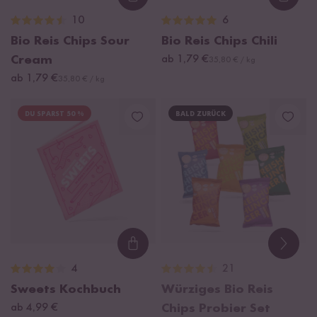
Loading...
Loadi
10
6
Bio Reis Chips Sour
Bio Reis Chips Chili
Cream
ab 1,79 €
35,80 € / kg
ab 1,79 €
35,80 € / kg
DU SPARST 50 %
BALD ZURÜCK
Loading...
4
21
Sweets Kochbuch
Würziges Bio Reis
ab 4,99 €
Chips Probier Set