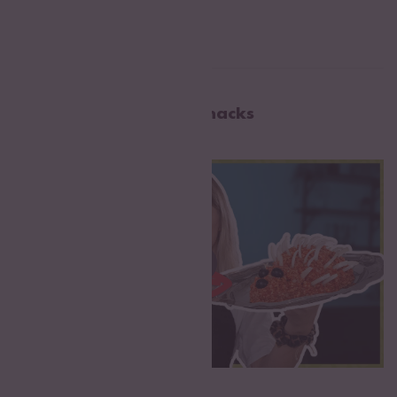
himmlisch lecker!
Rezeptideen mit Reis Snacks
Pizza Reiswaffeln