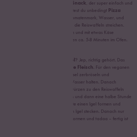
Lust auf einen
salzigen Deluxe Snack
, der super einfach und
schnell zuzubereiten ist? Dann solltest du unbedingt
Pizza
Reiswaffeln
probieren. Dafür Tomatenmark, Wasser, und
etwas Gewürze verrühren und auf die Reiswaffeln streichen.
Anschließend mit Tomaten belegen und mit etwas Käse
bestreuen. Die Mini Pizzen brauchen ca. 5-8 Minuten im Ofen.
Veganer Mettigel
What? Einen
veganen Mettigel
? Jep, richtig gehört. Das
geht
super easy
und
ganz ohne Fleisch
. Für den veganen
Mettigel Reiswaffeln in einer Schüssel zerbröseln und
anschließend kurz unter warmes Wasser halten. Danach
Zwiebeln hacken und mit den Gewürzen zu den Reiswaffeln
geben. Die Masse gut durchkneten und dann eine halbe Stunde
ruhen lassen. Auf einer Servierplatte einen Igel formen und
Zwiebelstreifen wie Stacheln in den Igel stecken. Danach nur
noch Mund und Nase aus Oliven formen und tadaa – fertig ist
der vegane Mettigel!