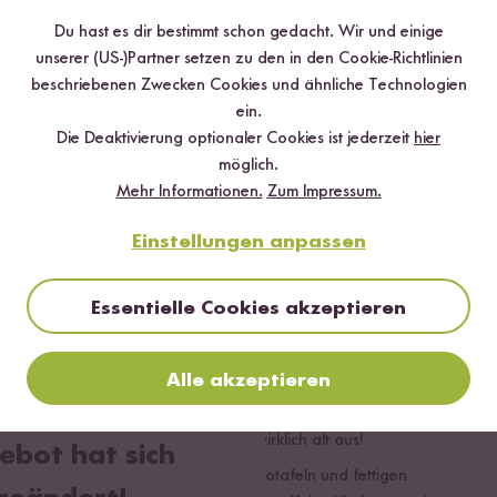
Du hast es dir bestimmt schon gedacht. Wir und einige
unserer (US-)Partner setzen zu den in den Cookie-Richtlinien
beschriebenen Zwecken Cookies und ähnliche Technologien
ein.
Die Deaktivierung optionaler Cookies ist jederzeit
hier
möglich.
Sommerliche Reis Snacks
Mehr Informationen.
Zum Impressum.
Du gehst zu einem spontanen Picknick im Park und möchtest
Einstellungen anpassen
nicht schon wieder die langweiligen Karottenstifte und
Gurkenscheiben mitbringen? Mit unseren drei
Reis Chips
Sorten lässt du jedes
Picknick Herz höherschlagen
. Von
Essentielle Cookies akzeptieren
fein gesalzen über pfeffrig pikant bis aromatisch mediterran –
der perfekte Snack to go! Bei unseren Reis Chips ist für jeden
Alle akzeptieren
Geschmack etwas dabei. Das Beste: Du kannst die Chips ideal
in Sour Creme, Guacamole, Hummus & Co dippen. Daneben
sieht das Gemüse Finger-Food wirklich alt aus!
ebot hat sich
Schluss mit schmelzenden Schokotafeln und fettigen