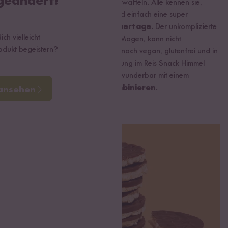
 geändert!
Flipsfingern. Unsere Lösung: Reiswaffeln. Alle kennen sie,
jeder liebt sie.
Reiswaffeln
sind einfach eine super
Kleinigkeit für heiße Sommertage
. Der unkomplizierte
ch vielleicht
Reis Snack liegt nicht schwer im Magen, kann nicht
rodukt begeistern?
verschmieren und ist dazu auch noch vegan, glutenfrei und in
Bio-Qualität. Für mehr Abwechslung im Reis Snack Himmel
kannst du die Reiswaffeln auch wunderbar mit einem
Aufstrich deiner Wahl kombinieren
.
 ansehen