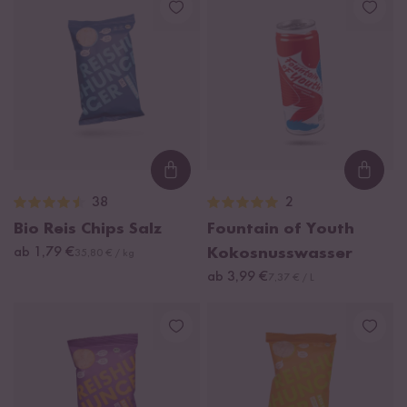
Loading...
Loadi
38
2
Bio Reis Chips Salz
Fountain of Youth
ab 1,79 €
Kokosnusswasser
35,80 € / kg
ab 3,99 €
7,37 € / L