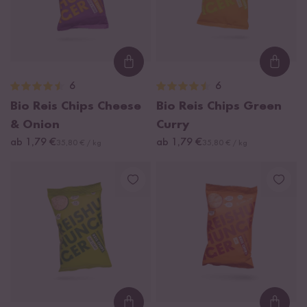
Loading...
Loadi
6
6
Bio Reis Chips Cheese
Bio Reis Chips Green
& Onion
Curry
ab 1,79 €
ab 1,79 €
35,80 € / kg
35,80 € / kg