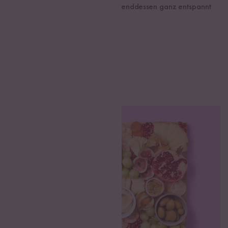
Snackwelt testen und euch währenddessen ganz entspannt
ins neue Jahr feiern.
Große Snackauswahl