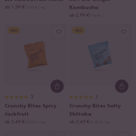
ab 1,39 €
Kombucha
13,90 € / kg
ab 2,99 €
9,06 € / L
NEU
NEU
Loading...
Loadi
3
2
Crunchy Bites Spicy
Crunchy Bites Salty
Jackfruit
Shiitake
ab 2,49 €
ab 2,49 €
62,25 € / kg
62,25 € / kg