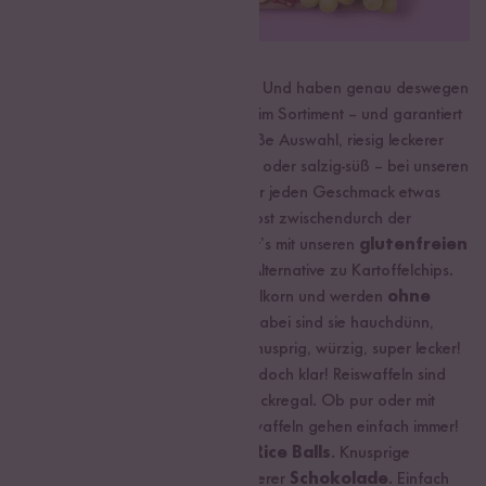
Wir von Reishunger lieben Snacks. Und haben genau deswegen
auch eine Vielzahl an Reis Snacks im Sortiment – und garantiert
ist auch für dich etwas dabei. Große Auswahl, riesig leckerer
Geschmack. Schokoladig, fruchtig oder salzig-süß – bei unseren
Reisriegeln
haben wir wirklich für jeden Geschmack etwas
dabei. Für den nötigen Energieboost zwischendurch der
perfekte Reis Snack. Oder wie wär’s mit unseren
glutenfreien
Reis Chips
? Sie sind eine super Alternative zu Kartoffelchips.
Die Chips bestehen aus feinem Vollkorn und werden
ohne
zusätzliches Fett gepoppt
. Dabei sind sie hauchdünn,
super knusprig und extra lecker. Knusprig, würzig, super lecker!
Reis + Snack = Reiswaffel
, ist doch klar! Reiswaffeln sind
die absoluten Klassiker im Reis Snackregal. Ob pur oder mit
zartherbem Schokoüberzug. Reiswaffeln gehen einfach immer!
Last but not least: Unsere
Crispy Rice Balls
. Knusprige
Reisbällchen umhüllt von superleckerer
Schokolade
. Einfach