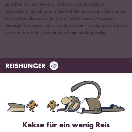
genießen kannst, bieten wir neben knusprig-salzigen
Reiscrackern, Reischips und Reiswaffeln auch noch süße Snacks
für alle Naschkatzen unter uns an. Mit unseren 3 veganen
Reisriegel-Varianten von schokoladig über fruchtig bis salzig-süß
wird der Snack für Zwischendurch niemals langweilig.
Der perfekte Snack für jede Situation
Für wen sich unsere Reis Snacks eignen? Wir sind uns sicher: für
alle, die Snacks lieben! Glaubst du nicht? Wir beweisen es dir!
Kekse für ein wenig Reis