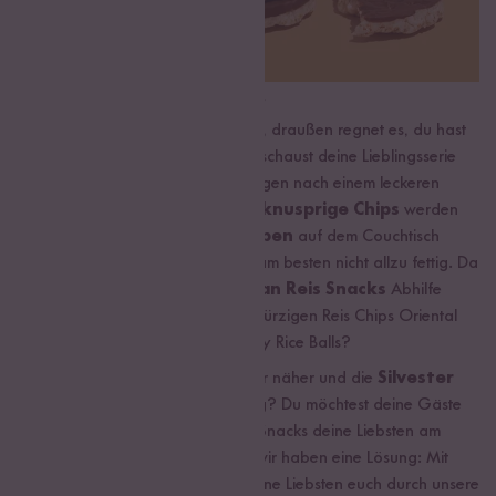
Winterliche Reis Snacks
Es ist Sonntagabend im Februar, draußen regnet es, du hast
dich auf dein Sofa verkrochen, schaust deine Lieblingsserie
und da ist es: Das große Verlangen nach einem leckeren
Snack. Dabei ist dir egal, ob es
knusprige Chips
werden
oder ein
schokoladiger Happen
auf dem Couchtisch
landet. Hauptsache lecker und am besten nicht allzu fettig. Da
kann unsere
große Auswahl an Reis Snacks
Abhilfe
schaffen. Wie wär‘s mit lecker würzigen Reis Chips Oriental
Mix? Oder schokoladigen Crispy Rice Balls?
Das Ende des Jahres rückt immer näher und die
Silvester
Party
steigt in deiner Wohnung? Du möchtest deine Gäste
verwöhnen, weißt nicht welche Snacks deine Liebsten am
meisten mögen? Keine Panik – wir haben eine Lösung: Mit
unseren Sets können du und deine Liebsten euch durch unsere