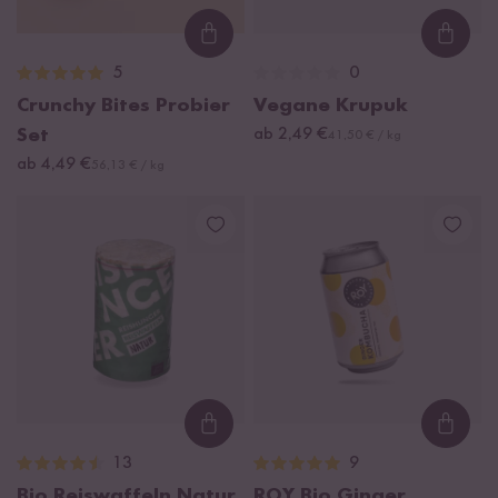
Loading...
Loadi
5
0
Crunchy Bites Probier
Vegane Krupuk
Set
ab 2,49 €
41,50 € / kg
ab 4,49 €
56,13 € / kg
Loading...
Loadi
13
9
Bio Reiswaffeln Natur
ROY Bio Ginger