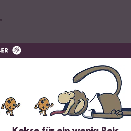
e
ürfelt
der
Kekse für ein wenig Reis