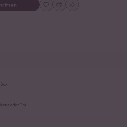
hritten
 Box
rust oder Tofu