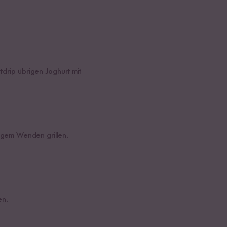
drip übrigen Joghurt mit
igem Wenden grillen.
en.