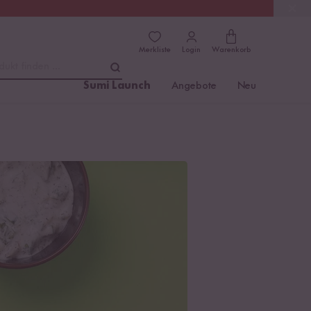
(4.8)
Trusted Shops
Merkliste
Login
Warenkorb
dukt finden ...
Sumi Launch
Angebote
Neu