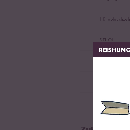
1
Knoblauchzeh
5
EL Öl
0,5
Blumenkohl
0,25
Gurke, gew
0,5
Bund Korian