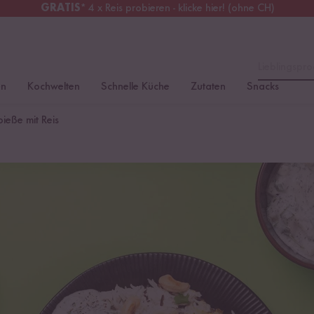
GRATIS
* 4 x Reis probieren - klicke hier! (ohne CH)
erreich
Kostenloser Versand
ab 49 €
Lieblingspro
en
Kochwelten
Schnelle Küche
Zutaten
Snacks
ieße mit Reis