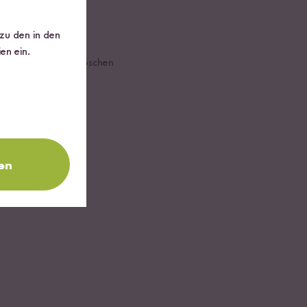
 zu den in den
en ein.
en. Blumenkohl in Röschen
ssen.
eis gar ist, die
en