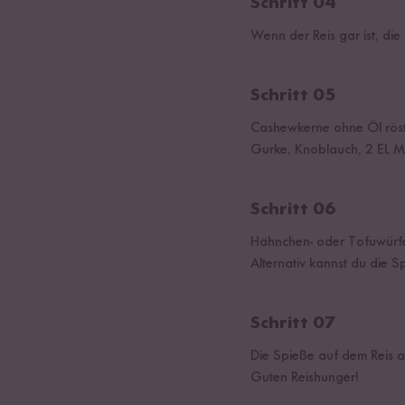
Schritt 04
Wenn der Reis gar ist, d
Schritt 05
Cashewkerne ohne Öl röste
Gurke, Knoblauch, 2 EL Mi
Schritt 06
Hähnchen- oder Tofuwürfe
Alternativ kannst du die S
Schritt 07
Die Spieße auf dem Reis a
Guten Reishunger!