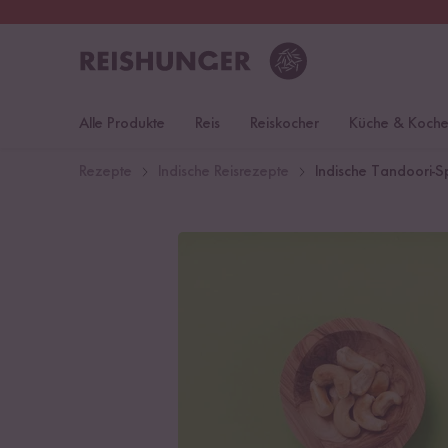
30 Tage
Rückgaberecht
Öst
Alle Produkte
Reis
Reiskocher
Küche & Koch
Rezepte
Indische Reisrezepte
Indische Tandoori-Sp