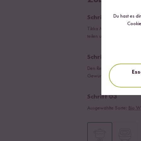
Zubereitung
Du hast es di
Schritt 01
Cookie
Tikka Marinade mit 50g Jo
teilen und mit Green Masa
Schritt 02
Den Reis zusammen mit de
Ess
Gewürze entnehmen.
Schritt 03
Ausgewählte Sorte:
Bio Wi