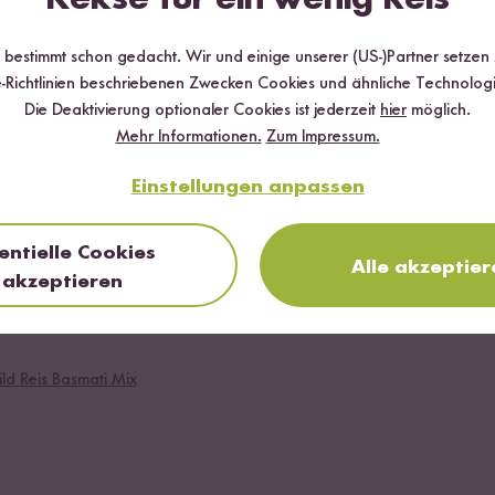
r bestimmt schon gedacht. Wir und einige unserer (US-)Partner setzen
-Richtlinien beschriebenen Zwecken Cookies und ähnliche Technologi
ghurt mischen. Hähnchenbrust oder Tofu würfeln und darin marinier
Die Deaktivierung optionaler Cookies ist jederzeit
hier
möglich.
la Paste und Öl mischen. Beides für mindestens 3-4 Stunden ziehen la
Mehr Informationen.
Zum Impressum.
Einstellungen anpassen
m Indischen Reis Gewürz nach Packungsanweisung kochen. Wenn der R
entielle Cookies
Alle akzeptier
akzeptieren
ld Reis Basmati Mix