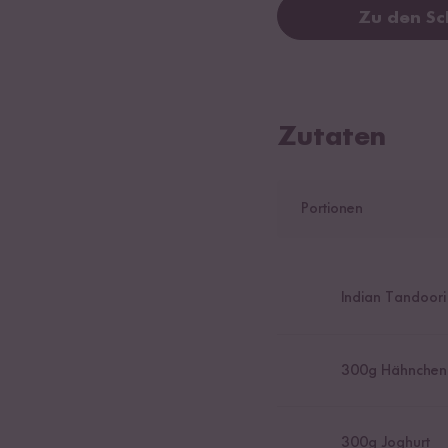
Zu den Sc
Zutaten
Portionen
Indian Tandoori
300
g Hähnchenb
300
g Joghurt