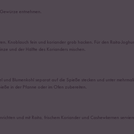
ie Gewürze entnehmen.
n. Knoblauch fein und koriander grob hacken. Für den Raita-Joghurt
nze und der Hälfte des Korianders mischen.
l und Blumenkohl separat auf die Spieße stecken und unter mehrmal
pieße in der Pfanne oder im Ofen zubereiten.
nrichten und mit Raita, frischem Koriander und Cashewkernen servier