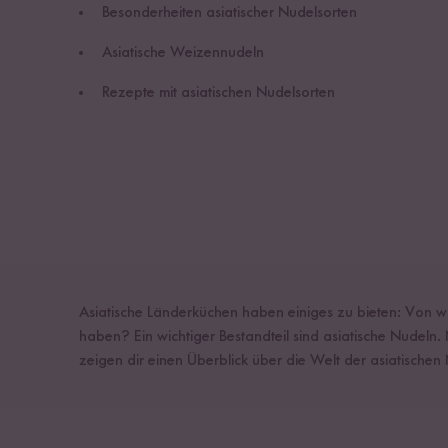
Besonderheiten asiatischer Nudelsorten
Asiatische Weizennudeln
Rezepte mit asiatischen Nudelsorten
Asiatische Länderküchen haben einiges zu bieten: Von 
haben? Ein wichtiger Bestandteil sind asiatische Nudeln. N
zeigen dir einen Überblick über die Welt der asiatischen