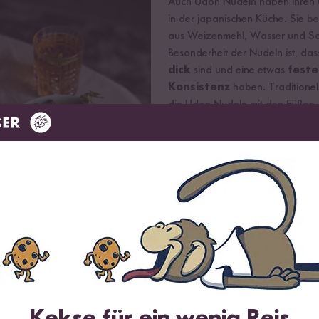
Auch Udon Nudeln haben ihren 
in der japanischen Küche. Sie b
aus Weizenmehl, Wasser und Sa
Besonderheit der Nudeln ist, dass
dick
sind und eine etwas
feste
Konsistenz
haben. Traditionel
die Udon Nudeln mit den Füßen
verarbeitet, um die perfekte Text
gewährleisten. Diese Technik ist
mittlerweile modernisiert – im G
zu italienischer Pasta wurden di
nicht gepresst
, sondern
aus
und in Streifen geschnitte
asiatische Nudelsorte wird gerne 
warmen Brühe, aus dem
Wok
als
Gericht oder zu einem kalten Dip 
Kekse für ein wenig Reis