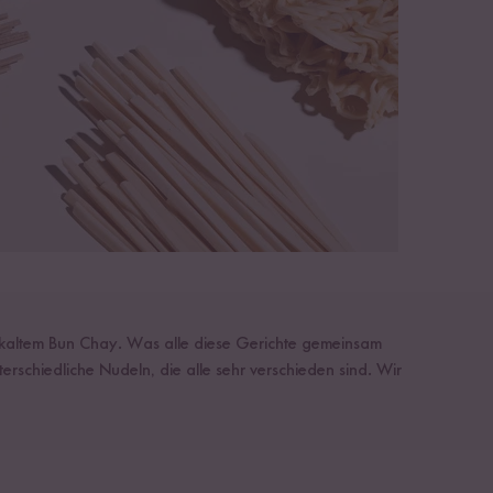
 kaltem Bun Chay. Was alle diese Gerichte gemeinsam
terschiedliche Nudeln, die alle sehr verschieden sind. Wir