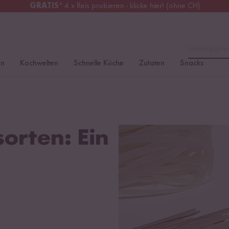
GRATIS
* 4 x Reis probieren - klicke hier! (ohne CH)
erreich
Kostenloser Versand
ab 49 €
Lieblingspro
en
Kochwelten
Schnelle Küche
Zutaten
Snacks
orten: Ein