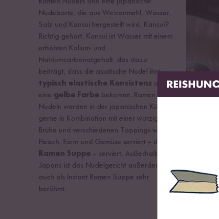
Ramen Nudeln sind eine japanische
Nudelsorte, die aus Weizenmehl, Wasser,
Salz und Kansui hergestellt wird. Kansui?
Richtig gehört. Kansui ist Wasser mit einem
erhöhten Kalium- und
Natriumcarbonatgehalt, das dazu
beiträgt, dass die asiatische Nudel ihre
typisch elastische Konsistenz
und
eine
gelbe Farbe
bekommt. Ramen
Nudeln werden in der japanischen Küche
gerne in Kombination mit einer würzigen
Brühe und verschiedenen Toppings wie
Fleisch, Eiern und Gemüse serviert – der
Ramen Suppe
– serviert. Außerhalb
Japans ist das Nudelgericht außerdem
auch als Instant Ramen Suppe sehr
berühmt.