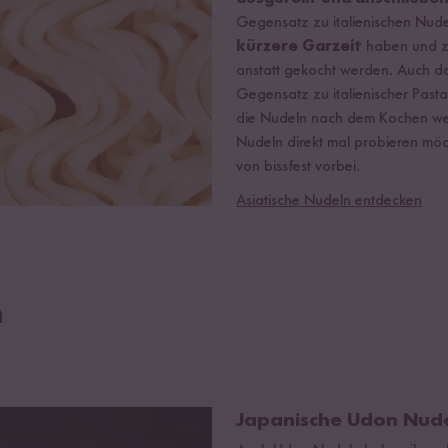
Gegensatz zu italienischen Nudel
kürzere Garzeit
haben und z
anstatt gekocht werden. Auch d
Gegensatz zu italienischer Past
die Nudeln nach dem Kochen weit
Nudeln direkt mal probieren möc
von bissfest vorbei.
Asiatische Nudeln entdecken
n
Japanische Udon Nud