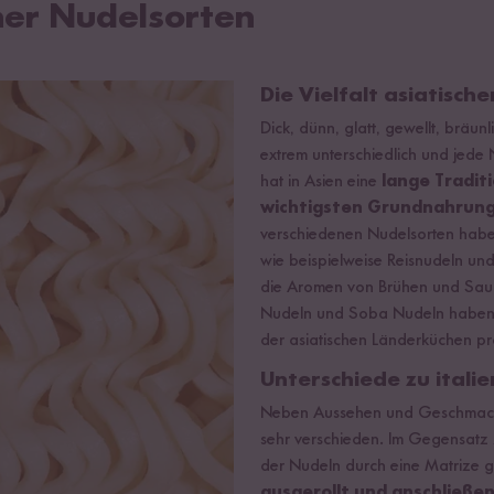
her Nudelsorten
Die Vielfalt asiatisch
Dick, dünn, glatt, gewellt, bräun
extrem unterschiedlich und jede 
hat in Asien eine
lange Tradit
wichtigsten Grundnahrun
verschiedenen Nudelsorten habe
wie beispielweise Reisnudeln u
die Aromen von Brühen und Sauc
Nudeln und Soba Nudeln haben 
der asiatischen Länderküchen pr
Unterschiede zu italie
Neben Aussehen und Geschmack i
sehr verschieden. Im Gegensatz zu
der Nudeln durch eine Matrize ge
ausgerollt und anschließe