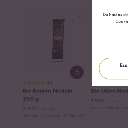
Du hast es di
Cookie
Ess
Loading...
23
25
Bio Ramen Nudeln
Bio Udon Nu
250 g
¹
1,99 €
7,96 € / kg
¹
Niedrigster Preis der let
2,29 €
9,16 € / kg
€
Niedrigster Preis der letzten 30 Tage:
2,29
€