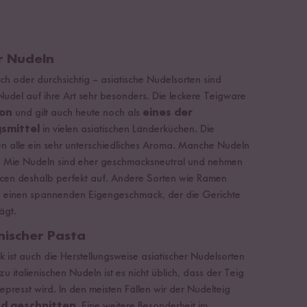
er Nudeln
lich oder durchsichtig – asiatische Nudelsorten sind
Nudel auf ihre Art sehr besonders. Die leckere Teigware
ion
und gilt auch heute noch als
eines der
gsmittel
in vielen asiatischen Länderküchen. Die
n alle ein sehr unterschiedliches Aroma. Manche Nudeln
nd Mie Nudeln sind eher geschmacksneutral und nehmen
en deshalb perfekt auf. Andere Sorten wie Ramen
einen spannenden Eigengeschmack, der die Gerichte
ägt.
nischer Pasta
st auch die Herstellungsweise asiatischer Nudelsorten
 italienischen Nudeln ist es nicht üblich, dass der Teig
presst wird. In den meisten Fällen wir der Nudelteig
nd geschnitten
. Eine weitere Besonderheit im