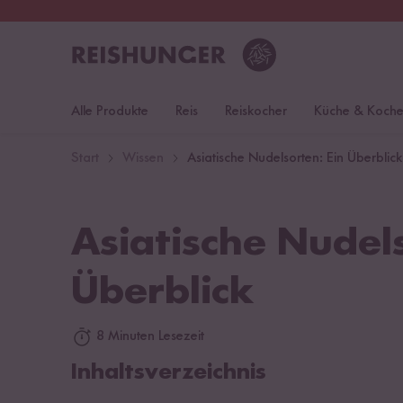
30 Tage
Rückgaberecht
Öst
Alle Produkte
Reis
Reiskocher
Küche & Koch
Start
Wissen
Asiatische Nudelsorten: Ein Überblick
Asiatische Nudels
Überblick
8 Minuten Lesezeit
Inhaltsverzeichnis