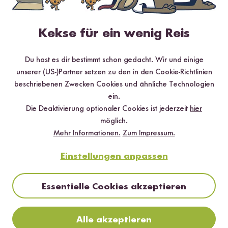
Kekse für ein wenig Reis
Eigenschaften & Nährwerte von Linsen
Du hast es dir bestimmt schon gedacht. Wir und einige
4 Minuten Lesezeit
unserer (US-)Partner setzen zu den in den Cookie-Richtlinien
Was sind Linsen?
|
Nährwerte von roten Linsen
|
Nährwerte von
beschriebenen Zwecken Cookies und ähnliche Technologien
gelben Linsen
|
Nährwerte von grünen Linsen
|
Nährwerte von
ein.
Beluga Linsen
|
Das könnte dich auch interessieren!
Die Deaktivierung optionaler Cookies ist jederzeit
hier
möglich.
Passende Produkte
Mehr Informationen.
Zum Impressum.
Einstellungen anpassen
HIGH PROTEIN
HIGH PROTEIN
Essentielle Cookies akzeptieren
Alle akzeptieren