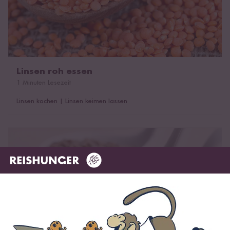
Linsen roh essen
1 Minuten Lesezeit
Linsen kochen
|
Linsen keimen lassen
Eigenschaften & Nährwerte von Linsen