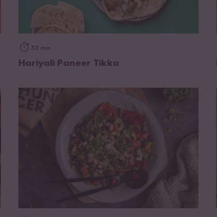
zum Rezept
55 min
Hariyali Paneer Tikka