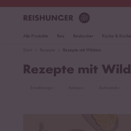
30 Tage
Rückgaberecht
Öst
Alle Produkte
Reis
Reiskocher
Küche & Koch
Start
Rezepte
Rezepte mit Wildreis
Rezepte mit Wild
Ernährung
Anlass
Aufwand