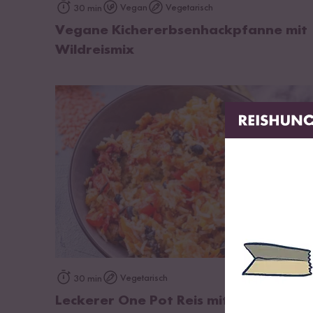
zum Rezept
Vegan
Vegetarisch
30 min
Vegane Kichererbsenhackpfanne mit
Wildreismix
zum Rezept
Vegetarisch
30 min
Leckerer One Pot Reis mit dem