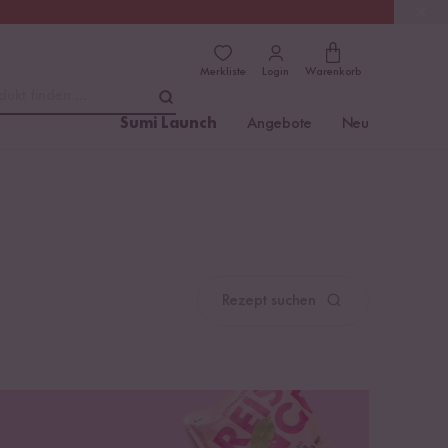
(4.8)
Trusted Shops
Merkliste
Login
Warenkorb
dukt finden ...
Sumi Launch
Angebote
Neu
Rezept suchen