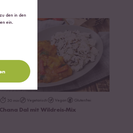
 zu den in den
en ein.
en
zum Rezept
Vegetarisch
Vegan
Glutenfrei
30 min
Chana Dal mit Wildreis-Mix