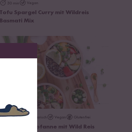
zum Rezept
Vegan
30 min
Tofu Spargel Curry mit Wildreis
Basmati Mix
zum Rezept
Vegetarisch
Vegan
Glutenfrei
45 min
Asia-Gemüsepfanne mit Wild Reis