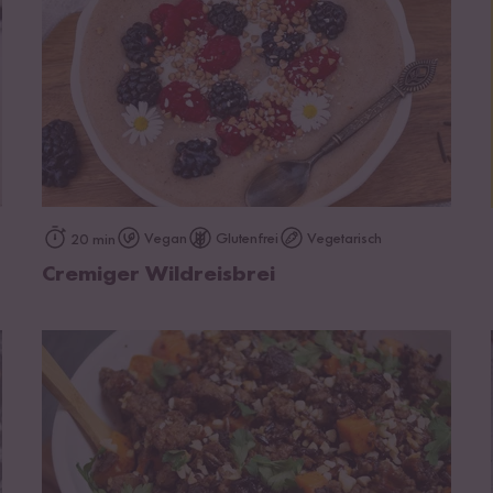
zum Rezept
Vegan
Glutenfrei
Vegetarisch
20 min
Cremiger Wildreisbrei