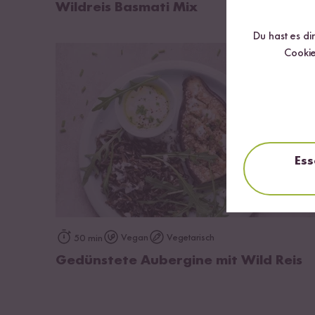
Wildreis Basmati Mix
Du hast es di
Cookie
Ess
zum Rezept
Vegan
Vegetarisch
50 min
Gedünstete Aubergine mit Wild Reis