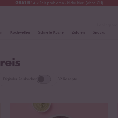
GRATIS
* 4 x Reis probieren - klicke hier! (ohne CH)
erreich
Kostenloser Versand
ab 49 €
Lieblingspro
en
Kochwelten
Schnelle Küche
Zutaten
Snacks
reis
Digitaler Reiskocher
32 Rezepte