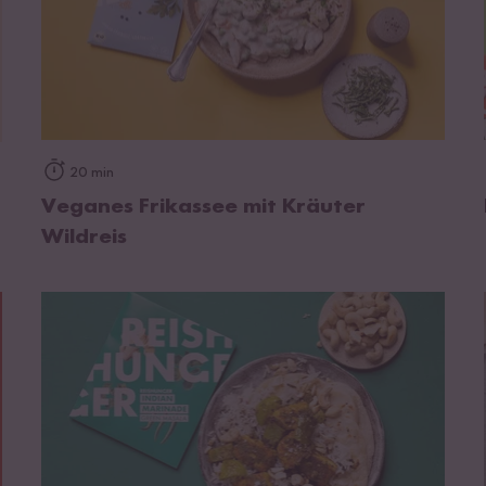
zum Rezept
20 min
Veganes Frikassee mit Kräuter
Wildreis