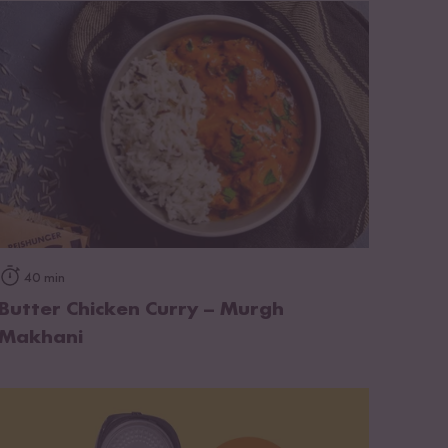
zum Rezept
40 min
Butter Chicken Curry – Murgh
Makhani