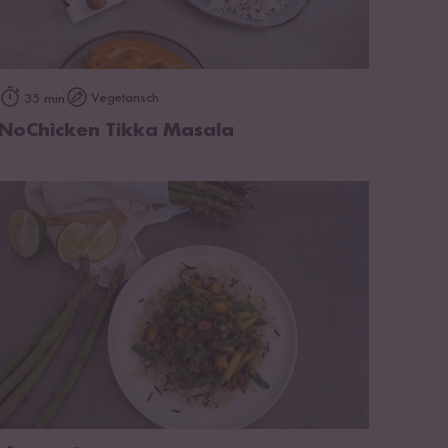
zum Rezept
Vegetarisch
35 min
NoChicken Tikka Masala