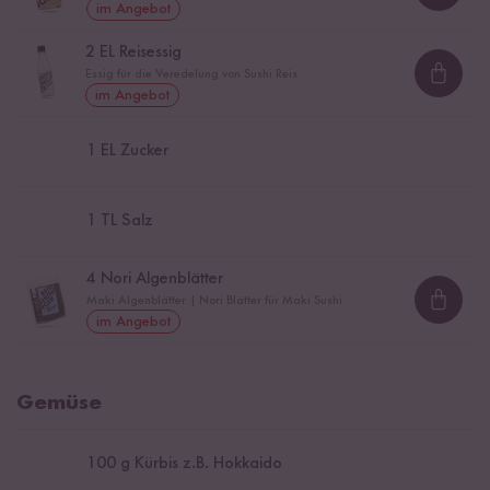
im Angebot
2
EL Reisessig
Essig für die Veredelung von Sushi Reis
Loadi
im Angebot
1
EL Zucker
1
TL Salz
4
Nori Algenblätter
Maki Algenblätter | Nori Blätter für Maki Sushi
Loadi
im Angebot
Gemüse
100
g Kürbis z.B. Hokkaido