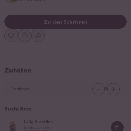
Zu den Schritten
Zutaten
Portionen
2
Sushi Reis
150
g Sushi Reis
Selenio aus Italien
Loadi