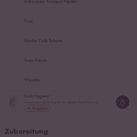
Schwarzer Kampot Pfeffer
Salz
frische Chilli Schote
Soja Sauce
Wasabi
Sushi Ingwer
Eingelegter Sushi Ingwer für besten Sushi-Genuss
Loadi
im Angebot
Zubereitung