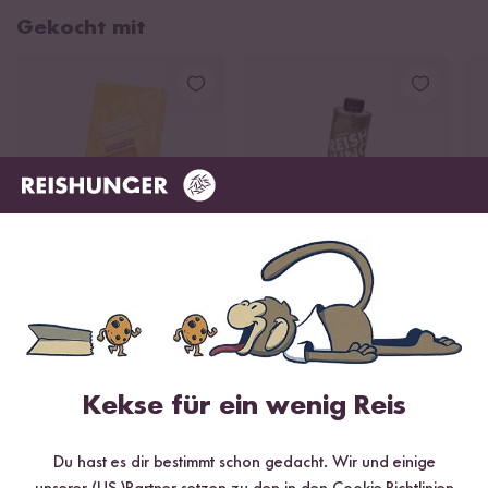
Gekocht mit
Loading
21
16
Reispasta Lasagne
Natives Olivenöl
B
aus Reis und Mais
Extra
P
ab 12,99 €
25,98 € / L
Kekse für ein wenig Reis
Du hast es dir bestimmt schon gedacht. Wir und einige