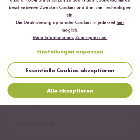
unserer (US-)Partner setzen zu den in den Cookie-Richtlinien
beschriebenen Zwecken Cookies und ähnliche Technologien
ein.
Die Deaktivierung optionaler Cookies ist jederzeit
hier
möglich.
Mehr Informationen.
Zum Impressum.
Einstellungen anpassen
Essentielle Cookies akzeptieren
Digitales Rezeptbuch per E-Mail
✔️ 25 leckere Rezepte aus unseren bunten Kochwelten
Alle akzeptieren
✔️ Von Sushi über Curry bis hin zu Desserts
✔️ Inklusive Tipps & Tricks für die Zubereitung