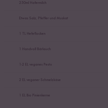
250
ml Hafermilch
Etwas Salz, Pfeffer und Muskat
1
TL Hefeflocken
1
Handvoll Bärlauch
1
-
2
EL veganes Pesto
2
EL veganer Schmelzkäse
1
EL Bio Pinienkerne