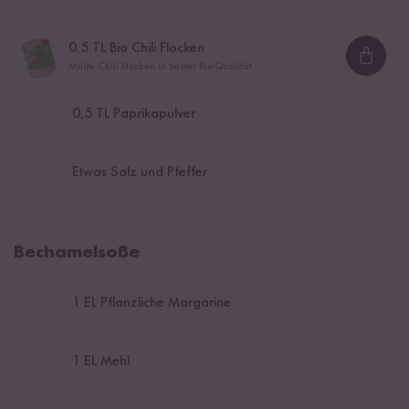
0,5
TL Bio Chili Flocken
Loadi
Milde Chili Flocken in bester Bio-Qualität
0,5
TL Paprikapulver
Etwas Salz und Pfeffer
Bechamelsoße
1
EL Pflanzliche Margarine
1
EL Mehl