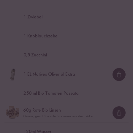
1
Zwiebel
1
Knoblauchzehe
0,5
Zucchini
1
EL Natives Olivenöl Extra
Loadi
250
ml Bio Tomaten Passata
60
g Rote Bio Linsen
Loadi
Ganze, geschälte rote Bio-Linsen aus der Türkei
120
ml Wasser