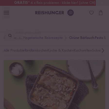
GRATIS
* 4 x Reis probieren - klicke hier! (ohne CH)
Österreich
Kostenloser Versand
ab 49 €
Lieblingsprodukt
Rezepte
Vegetarische Reisrezepte
Grüne Bärlauch-Pesto L
finden ...
Alle Produkte
Reis
Reiskocher
Küche & Kochen
Kochwelten
Schnelle K