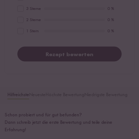
3 Sterne
0 %
2 Sterne
0 %
1 Stern
0 %
Rezept bewerten
Hilfreichste
Neueste
Höchste Bewertung
Niedrigste Bewertung
Schon probiert und für gut befunden?
Dann schreib jetzt die erste Bewertung und teile deine
Erfahrung!