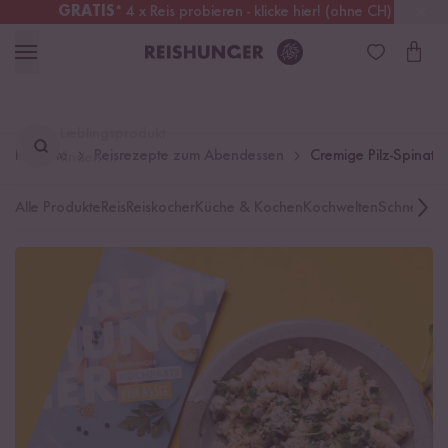
GRATIS
* 4 x Reis probieren - klicke hier! (ohne CH)
Österreich
Kostenloser Versand
ab 49 €
Lieblingsprodukt
Rezepte
Reisrezepte zum Abendessen
Cremige Pilz-Spinat Fus
finden ...
Alle Produkte
Reis
Reiskocher
Küche & Kochen
Kochwelten
Schnelle K