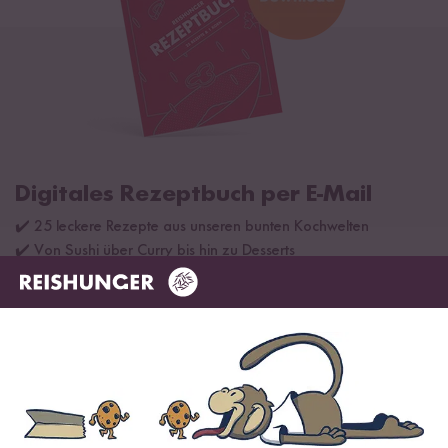
Digitales Rezeptbuch per E-Mail
✔️ 25 leckere Rezepte aus unseren bunten Kochwelten
✔️ Von Sushi über Curry bis hin zu Desserts
✔️ Inklusive Tipps & Tricks für die Zubereitung
Jetzt sichern