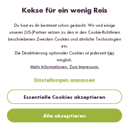
*Das Digitale Rezeptbuch wird dir nach vollständiger Anmeldung zum Newsletter
per E-Mail zugeschickt.
Kekse für ein wenig Reis
Mehr Rezepte mit Reispasta Fusilli aus
Du hast es dir bestimmt schon gedacht. Wir und einige
Reis
unserer (US-)Partner setzen zu den in den Cookie-Richtlinien
beschriebenen Zwecken Cookies und ähnliche Technologien
ein.
Die Deaktivierung optionaler Cookies ist jederzeit
hier
möglich.
Mehr Informationen.
Zum Impressum.
Einstellungen anpassen
Essentielle Cookies akzeptieren
Alle akzeptieren
15 min