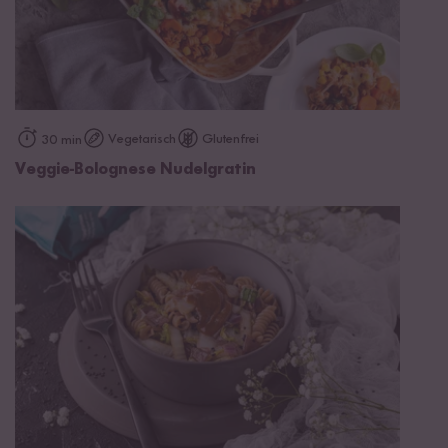
Vegetarisch
Glutenfrei
30 min
Veggie-Bolognese Nudelgratin