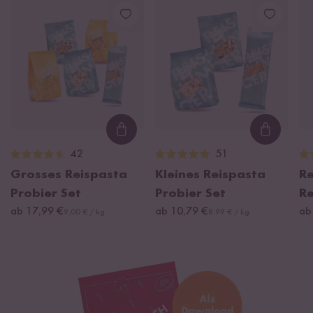
Loading...
Loading
42
51
Grosses Reispasta
Kleines Reispasta
Re
Probier Set
Probier Set
Re
ab 17,99 €
ab 10,79 €
ab
9,00 € / kg
8,99 € / kg