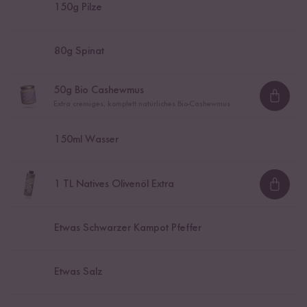
150
g Pilze
80
g Spinat
50
g Bio Cashewmus
Loadi
Extra cremiges, komplett natürliches Bio-Cashewmus
150
ml Wasser
1
TL Natives Olivenöl Extra
Loadi
Etwas Schwarzer Kampot Pfeffer
Etwas Salz