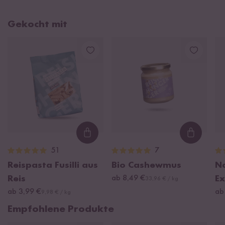
Gekocht mit
Loading...
Loading
51
7
Reispasta Fusilli aus
Bio Cashewmus
Na
Reis
ab 8,49 €
Ex
33,96 € / kg
ab 3,99 €
ab
9,98 € / kg
Empfohlene Produkte