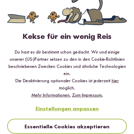
Kekse für ein wenig Reis
4.9 / 5
Infos zur Echtheit der Bewertungen
Du hast es dir bestimmt schon gedacht. Wir und einige
unserer (US-)Partner setzen zu den in den Cookie-Richtlinien
5 Sterne
89.7 %
beschriebenen Zwecken Cookies und ähnliche Technologien
4 Sterne
10.3 %
ein.
Die Deaktivierung optionaler Cookies ist jederzeit
hier
3 Sterne
0 %
möglich.
2 Sterne
0 %
Mehr Informationen.
Zum Impressum.
1 Stern
0 %
Einstellungen anpassen
Essentielle Cookies akzeptieren
Bewerte dieses Produkt