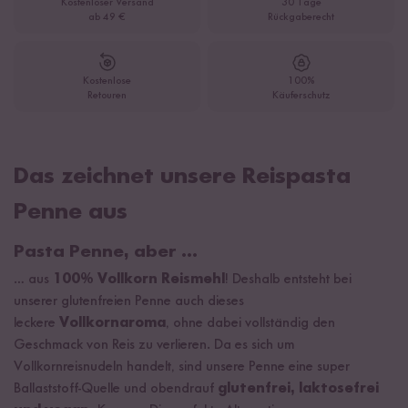
Kostenloser Versand
30 Tage
ab 49 €
Rückgaberecht
Kostenlose
100%
Retouren
Käuferschutz
Das zeichnet unsere Reispasta
Penne aus
Pasta Penne, aber ...
… aus
100% Vollkorn Reismehl
! Deshalb entsteht bei
unserer glutenfreien Penne auch dieses
leckere
Vollkornaroma
, ohne dabei vollständig den
Geschmack von Reis zu verlieren. Da es sich um
Vollkornreisnudeln handelt, sind unsere Penne eine super
Ballaststoff-Quelle und obendrauf
glutenfrei, laktosefrei