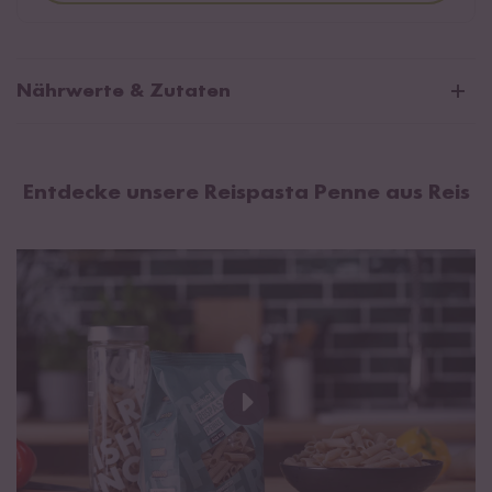
Nährwerte & Zutaten
Durchschnittliche Nährwerte pro 100g:
Brennwert
1554 kJ / 367 kcal
Entdecke unsere Reispasta Penne aus Reis
Fett
1,9 g
davon gesättigte Fettsäuren
0 g
Kohlenhydrate
78 g
davon Zucker
0,6 g
Eiweiß
7,6 g
Salz
0 g
Vollkorn Reismehl. Kann Spuren von
Soja
enthalten.
Unterschiede in der Farbgebung unserer Pasta sind auf
natürliche Abweichungen des Rohmaterials zurückzuführen.