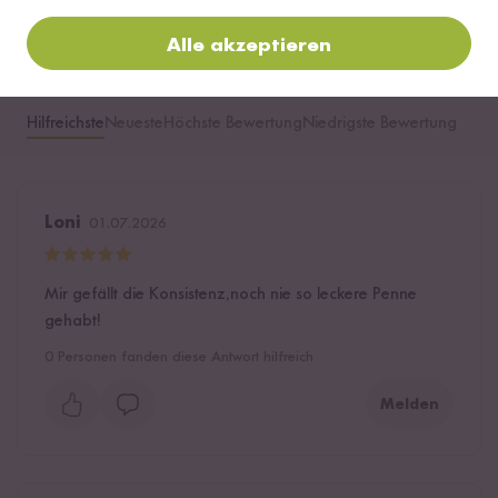
Alle akzeptieren
Hilfreichste
Neueste
Höchste Bewertung
Niedrigste Bewertung
Loni
01.07.2026
Mir gefällt die Konsistenz,noch nie so leckere Penne
gehabt!
0
Personen fanden diese Antwort hilfreich
Melden