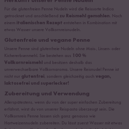
Herkunft unserer Penne Nudeln
Für die glutenfreien Penne Nudeln wird die Reissorte Indica
getrocknet und anschließend
zu Reismehl gemahlen
. Nach
einem
italienischen Rezept
entstehen in Kombination mit
etwas Wasser unsere Vollkornreisnudeln.
Glutenfreie und vegane Penne
Unsere Penne sind glutenfreie Nudeln ohne Mais-, Linsen- oder
Kichererbsenmehl. Sie bestehen aus
100 %
Vollkornreismehl
und besitzen deshalb das
unverwechselbare Vollkornaroma. Unsere Reisnudel Penne ist
nicht nur
glutenfrei
, sondern gleichzeitig auch
vegan,
laktosefrei und superlecker!
Zubereitung und Verwendung
Allerspätestens, wenn du von der super einfachen Zubereitung
erfährst, wirst du von unserer Reispasta überzeugt sein. Die
Vollkornreis Penne lassen sich ganz genauso wie
Hartweizennudeln zubereiten. Du lässt zuerst Wasser mit etwas