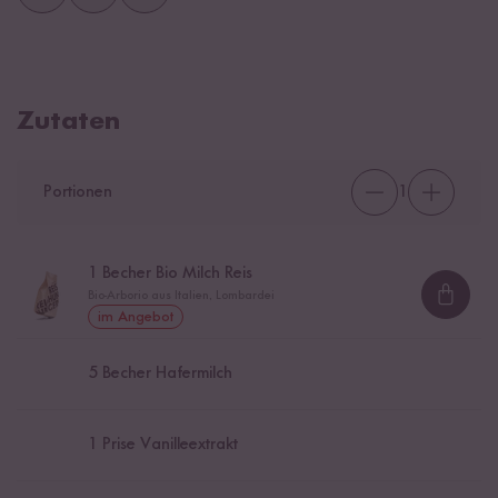
Zutaten
Portionen
1
1
Becher Bio Milch Reis
Bio-Arborio aus Italien, Lombardei
Loadi
im Angebot
5
Becher Hafermilch
1
Prise Vanilleextrakt