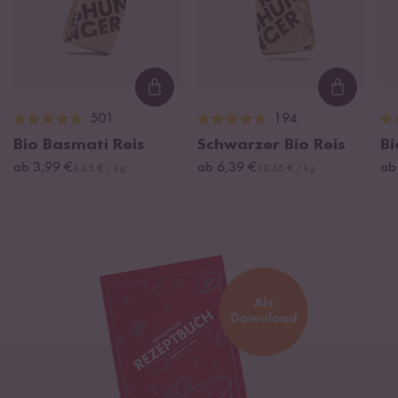
Loading...
Loading
501
194
Bio Basmati Reis
Schwarzer Bio Reis
Bi
ab 3,99 €
ab 6,39 €
ab
6,65 € / kg
10,65 € / kg