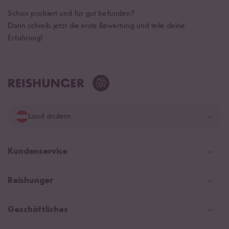
Schon probiert und für gut befunden?
Dann schreib jetzt die erste Bewertung und teile deine
Erfahrung!
Land ändern
Deutschland
Kundenservice
Schweiz
Help Center und FAQ
Reishunger
Österreich
Versandinformationen
Newsletter
Zahlarten
Niederlande
Geschäftliches
WhatsApp Newsletter
NEU
Gutschein