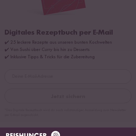
Digitales Rezeptbuch per E-Mail
✔️ 25 leckere Rezepte aus unseren bunten Kochwelten
✔️ Von Sushi über Curry bis hin zu Desserts
✔️ Inklusive Tipps & Tricks für die Zubereitung
Jetzt sichern
*Das Digitale Rezeptbuch wird dir nach vollständiger Anmeldung zum Newsletter
per E-Mail zugeschickt.
Mehr Rezepte mit Bio Milch Reis