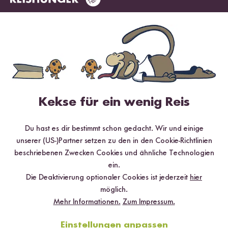
Kekse für ein wenig Reis
Du hast es dir bestimmt schon gedacht. Wir und einige
unserer (US-)Partner setzen zu den in den Cookie-Richtlinien
beschriebenen Zwecken Cookies und ähnliche Technologien
Vegan
90 min
ein.
Veganer Milchreis mit Mandel-Beeren-Topping
Die Deaktivierung optionaler Cookies ist jederzeit
hier
aus dem Digitalen Reiskocher
möglich.
Mehr Informationen.
Zum Impressum.
Einstellungen anpassen