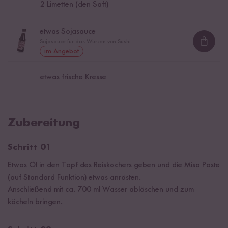
2
Limetten (den Saft)
etwas Sojasauce
Sojasauce für das Würzen von Sushi
Loadi
im Angebot
etwas frische Kresse
Zubereitung
Schritt 01
Etwas Öl in den Topf des Reiskochers geben und die Miso Paste
(auf Standard Funktion) etwas anrösten.
Anschließend mit ca. 700 ml Wasser ablöschen und zum
köcheln bringen.