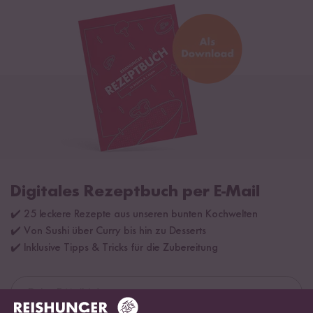
Digitales Rezeptbuch per E-Mail
✔️ 25 leckere Rezepte aus unseren bunten Kochwelten
✔️ Von Sushi über Curry bis hin zu Desserts
✔️ Inklusive Tipps & Tricks für die Zubereitung