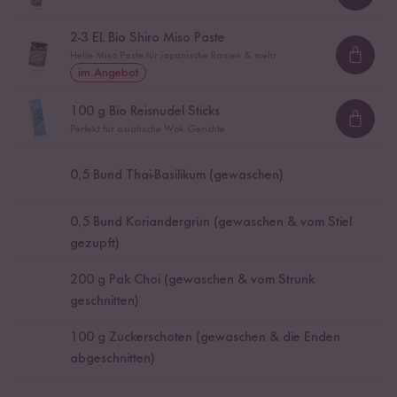
Loadi
2
-
3
EL Bio Shiro Miso Paste
Helle Miso Paste für japanische Ramen & mehr
Loadi
im Angebot
100
g Bio Reisnudel Sticks
Loadi
Perfekt für asiatische Wok Gerichte
0,5
Bund Thai-Basilikum (gewaschen)
0,5
Bund Koriandergrün (gewaschen & vom Stiel
gezupft)
200
g Pak Choi (gewaschen & vom Strunk
geschnitten)
100
g Zuckerschoten (gewaschen & die Enden
abgeschnitten)