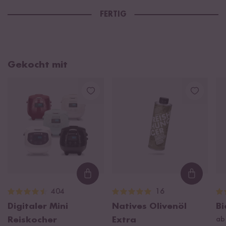
FERTIG
Gekocht mit
Loading...
Loading
404
16
Digitaler Mini
Natives Olivenöl
Bi
Reiskocher
Extra
ab