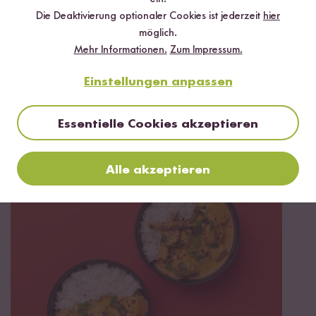
Die Deaktivierung optionaler Cookies ist jederzeit
hier
möglich.
Mehr Informationen.
Zum Impressum.
Einstellungen anpassen
Essentielle Cookies akzeptieren
Vegan
20 min
Wok-Gemüse mit Kokosmilch Sauce und Reis
Alle akzeptieren