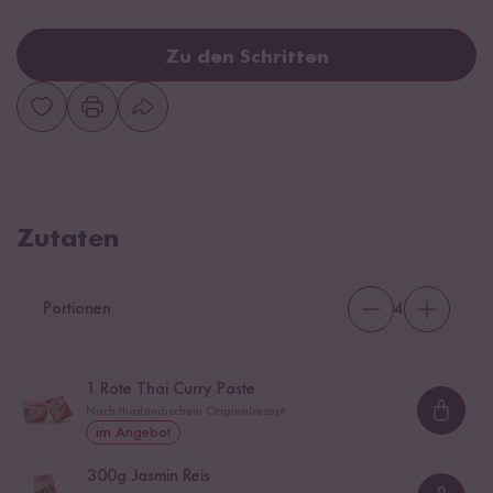
Zu den Schritten
Zutaten
Portionen
4
1
Rote Thai Curry Paste
Nach thailändischem Originalrezept
Loadi
im Angebot
300
g Jasmin Reis