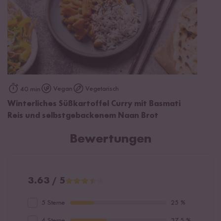
Vegan
Vegetarisch
40 min
Winterliches Süßkartoffel Curry mit Basmati
Reis und selbstgebackenem Naan Brot
Bewertungen
3.63 / 5
5 Sterne
25 %
4 Sterne
37.5 %