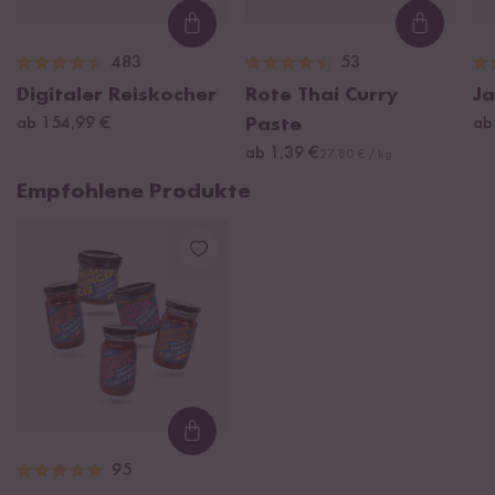
Loading...
Loading
483
53
Digitaler Reiskocher
Rote Thai Curry
Ja
ab 154,99 €
Paste
ab
ab 1,39 €
27,80 € / kg
Empfohlene Produkte
Loading...
95