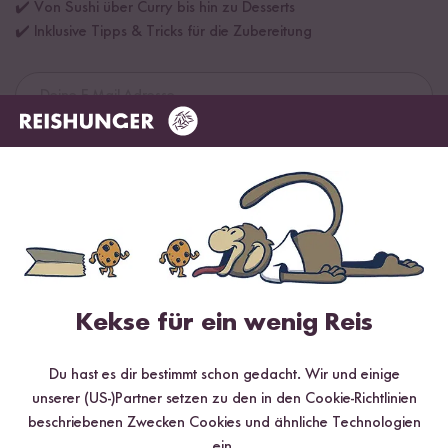
✔️ Von Sushi über Curry bis hin zu Desserts
✔️ Inklusive Tipps & Tricks für die Zubereitung
Jetzt sichern
*Das Digitale Rezeptbuch wird dir nach vollständiger Anmeldung zum Newsletter
per E-Mail zugeschickt.
Mehr Rezepte mit Rote Thai Curry
Paste
Kekse für ein wenig Reis
TOP #12 LIEBLING
Du hast es dir bestimmt schon gedacht. Wir und einige
unserer (US-)Partner setzen zu den in den Cookie-Richtlinien
beschriebenen Zwecken Cookies und ähnliche Technologien
ein.