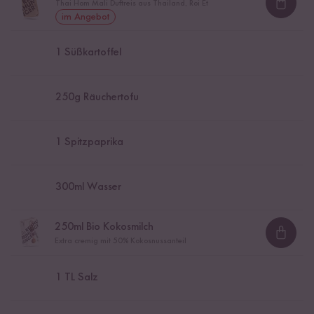
Thai Hom Mali Duftreis aus Thailand, Roi Et
Loadi
im Angebot
1
Süßkartoffel
250
g Räuchertofu
1
Spitzpaprika
300
ml Wasser
250
ml Bio Kokosmilch
Loadi
Extra cremig mit 50% Kokosnussanteil
1
TL Salz