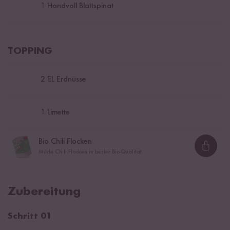
1
Handvoll Blattspinat
TOPPING
2
EL Erdnüsse
1
Limette
Bio Chili Flocken
Loadi
Milde Chili Flocken in bester Bio-Qualität
Zubereitung
Schritt 01