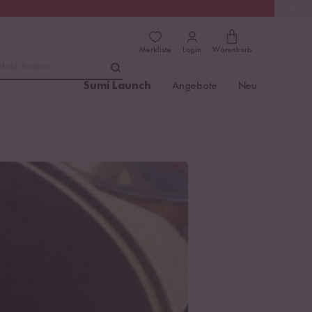
(4.8)
Trusted Shops
Merkliste
Login
Warenkorb
dukt finden ...
Sumi Launch
Angebote
Neu