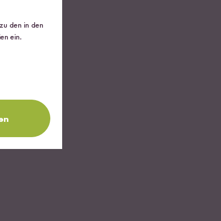
 zu den in den
en ein.
iden.
en