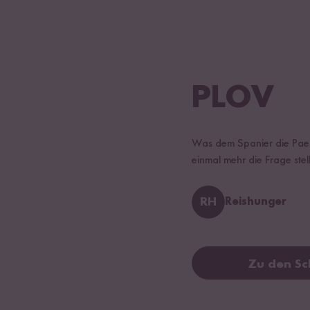
PLOV
Was dem Spanier die Paella
einmal mehr die Frage stel
RH
Reishunger
Zu den Sc