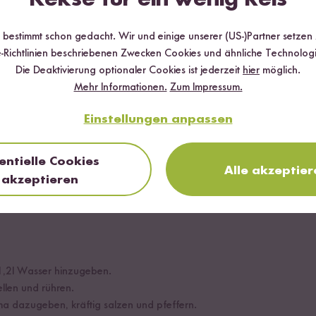
r bestimmt schon gedacht. Wir und einige unserer (US-)Partner setzen
-Richtlinien beschriebenen Zwecken Cookies und ähnliche Technologi
en lösen, das grobe Fett entfernen und in 2-3cm große Würfel schne
Die Deaktivierung optionaler Cookies ist jederzeit
hier
möglich.
schneiden und die Karotten fein raspeln.
Mehr Informationen.
Zum Impressum.
Einstellungen anpassen
rzugt Gußeisen) mit 2cm Rapsöl bedecken.
entielle Cookies
braten und rühren.
Alle akzeptier
akzeptieren
 entnehmen und Zwiebeln im gleichen Topf glasig braten.
 umrühren.
 1,2l Wasser hinzugeben.
ellen und rühren.
a dazugeben, kräftig salzen und pfeffern.