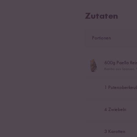
Zutaten
Portionen
600
g Paella Rei
Bomba aus Spanien, 
1
Putenoberkeule
4
Zwiebeln
3
Karotten