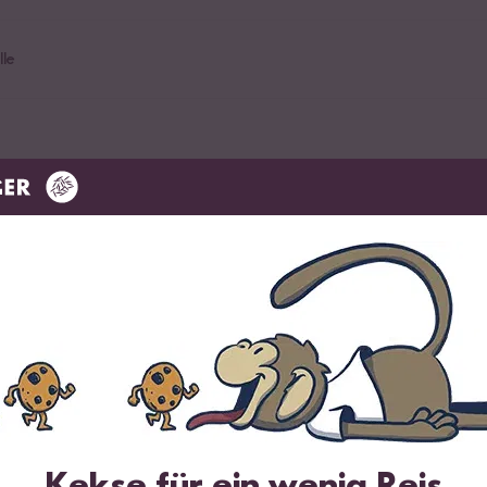
le
nd
Reis
im Angebot
en, Lombardei
Kekse für ein wenig Reis