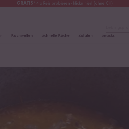
GRATIS
* 4 x Reis probieren - klicke hier! (ohne CH)
erreich
Kostenloser Versand
ab 49 €
Lieblingspro
en
Kochwelten
Schnelle Küche
Zutaten
Snacks