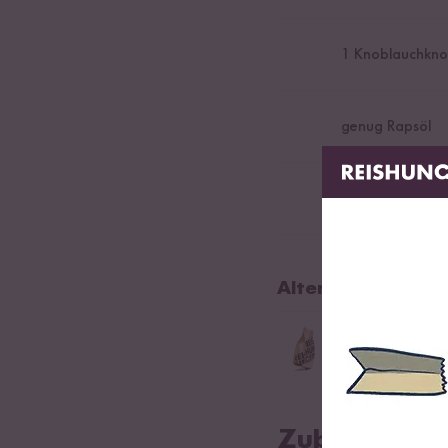
1
Knoblauchknol
genug Rapsöl
optional Schma
Alternativer Reis
600
g Bio Milch 
Bio-Arborio aus Itali
Zubereitung