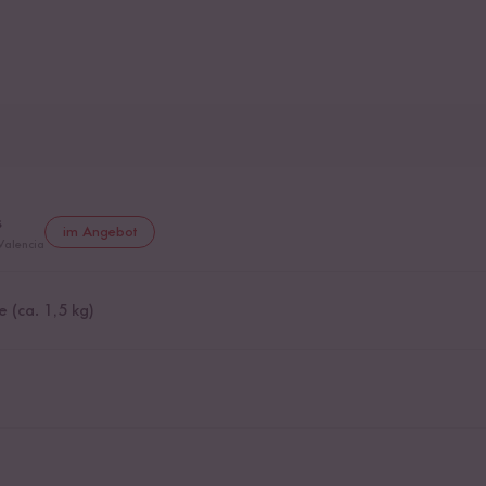
s
im Angebot
Valencia
 (ca. 1,5 kg)