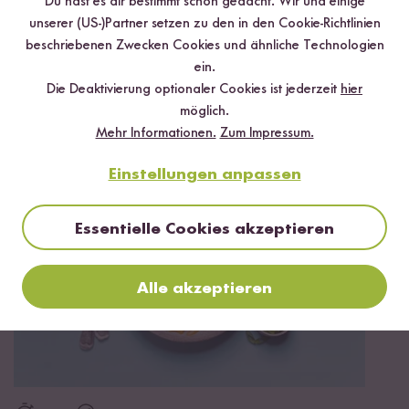
Du hast es dir bestimmt schon gedacht. Wir und einige
unserer (US-)Partner setzen zu den in den Cookie-Richtlinien
*Das Digitale Rezeptbuch wird dir nach vollständiger Anmeldung zum Newsletter
per E-Mail zugeschickt.
beschriebenen Zwecken Cookies und ähnliche Technologien
ein.
Mehr Rezepte mit Rote Thai Curry
Die Deaktivierung optionaler Cookies ist jederzeit
hier
möglich.
Paste
Mehr Informationen.
Zum Impressum.
Einstellungen anpassen
TOP #12 LIEBLING
Essentielle Cookies akzeptieren
Alle akzeptieren