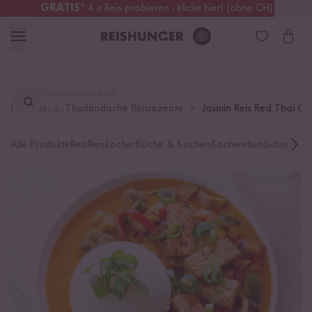
GRATIS
* 4 x Reis probieren - klicke hier! (ohne CH)
Österreich
Kostenloser Versand
ab 49 €
Lieblingsprodukt
Rezepte
Thailändische Reisrezepte
Jasmin Reis Red Thai Cu
finden ...
Alle Produkte
Reis
Reiskocher
Küche & Kochen
Kochwelten
Schnelle K