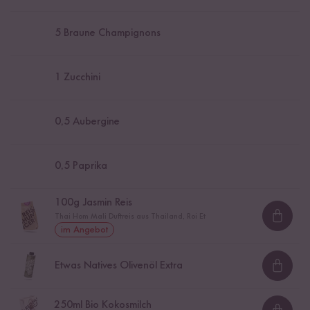
5
Braune Champignons
1
Zucchini
0,5
Aubergine
0,5
Paprika
100
g Jasmin Reis
Thai Hom Mali Duftreis aus Thailand, Roi Et
Loadi
im Angebot
Etwas Natives Olivenöl Extra
Loadi
250
ml Bio Kokosmilch