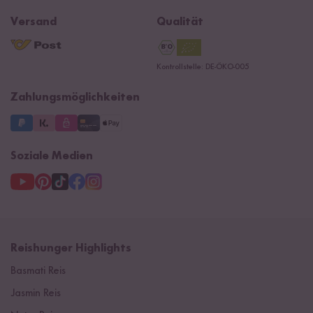
Reishunger Magazin
Widerrufsrecht
B2B
Navacopah
Versand
Qualität
Kontaktformular
AGB
Reishunger Gutscheine
Datenschutzerklärung
Ersatzteile
Kontrollstelle: DE-ÖKO-005
Impressum
Zahlungsmöglichkeiten
Soziale Medien
Reishunger Highlights
Basmati Reis
Jasmin Reis