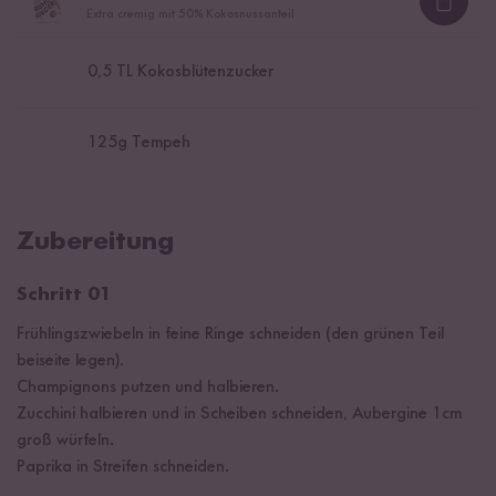
Loadi
Extra cremig mit 50% Kokosnussanteil
0,5
TL Kokosblütenzucker
125
g Tempeh
Zubereitung
Schritt 01
Frühlingszwiebeln in feine Ringe schneiden (den grünen Teil
beiseite legen).
Champignons putzen und halbieren.
Zucchini halbieren und in Scheiben schneiden, Aubergine 1cm
groß würfeln.
Paprika in Streifen schneiden.