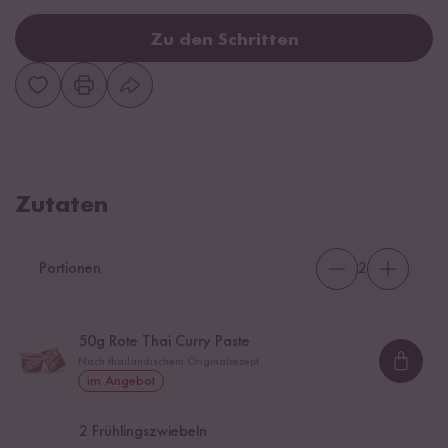
Zu den Schritten
Zutaten
Portionen
2
50
g Rote Thai Curry Paste
Nach thailändischem Originalrezept
Loadi
im Angebot
2
Frühlingszwiebeln