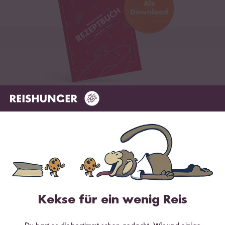
Digitales Rezeptbuch per E-Mail
✔️ 25 leckere Rezepte aus unseren bunten Kochwelten
✔️ Von Sushi über Curry bis hin zu Desserts
✔️ Inklusive Tipps & Tricks für die Zubereitung
Kekse für ein wenig Reis
Jetzt sichern