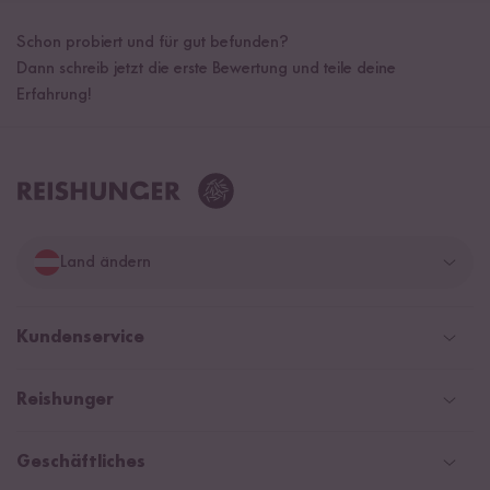
Schon probiert und für gut befunden?
Dann schreib jetzt die erste Bewertung und teile deine
Erfahrung!
Land ändern
Deutschland
Kundenservice
Schweiz
Help Center und FAQ
Reishunger
Österreich
Versandinformationen
Newsletter
Zahlarten
Niederlande
Geschäftliches
WhatsApp Newsletter
NEU