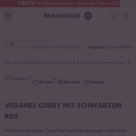
GRATIS
* 4 x Reis probieren - klicke hier! (ohne CH)
Österreich
Kostenloser Versand
ab 49 €
Lieblingsprodukt
Rezepte
Thailändische Reisrezepte
Veganes Curry mit Schw
finden ...
Alle Produkte
Reis
Reiskocher
Küche & Kochen
Kochwelten
Schnelle K
60 min
Normal
Vegan
VEGANES CURRY MIT SCHWARZEM
REIS
Ich bin ein absoluter Curry Fan und kam deswegen nicht drum