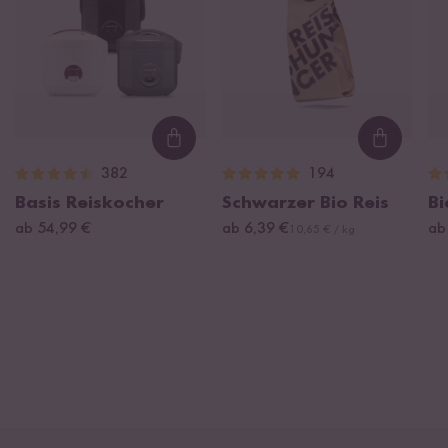
Loading...
Loading
382
194
Basis Reiskocher
Schwarzer Bio Reis
Bi
ab 54,99 €
ab 6,39 €
ab
10,65 € / kg