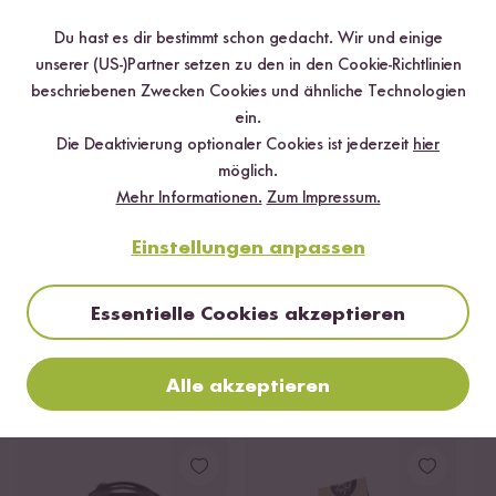
Schritt 07
Du hast es dir bestimmt schon gedacht. Wir und einige
Das Curry mit Kurkuma, Currypulver, Salz & Pfeffer
unserer (US-)Partner setzen zu den in den Cookie-Richtlinien
abschmecken und den gewaschenen, frischen Spinat dazu
beschriebenen Zwecken Cookies und ähnliche Technologien
geben.
ein.
Die Deaktivierung optionaler Cookies ist jederzeit
hier
Schritt 08
möglich.
Mehr Informationen.
Zum Impressum.
Alles noch einmal ca. 5 Min. durchziehen lassen und genießen.
Guten Reishunger!
Einstellungen anpassen
FERTIG
Essentielle Cookies akzeptieren
Alle akzeptieren
Gekocht mit