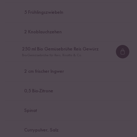
5
Frühlingszwiebeln
2
Knoblauchzehen
250
ml Bio Gemüsebrühe Reis Gewürz
Loadi
Bio-Gemüsebrühe für Reis, Risotto & Co.
2
cm frischer Ingwer
0,5
Bio-Zitrone
Spinat
Currypulver, Salz