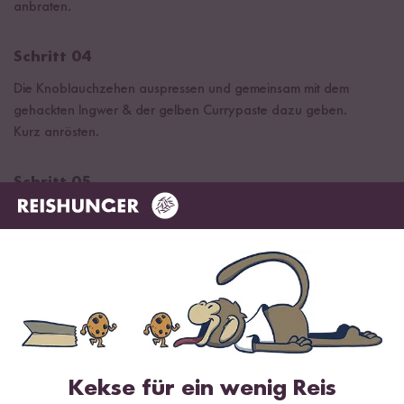
anbraten.
Schritt 04
Die Knoblauchzehen auspressen und gemeinsam mit dem
gehackten Ingwer & der gelben Currypaste dazu geben.
Kurz anrösten.
Schritt 05
Das Ganze mit der Kokosmilch & der Gemüsebrühe ablöschen
und ca. 5 Min. köcheln lassen.
Schritt 06
Die gewürfelten Kartoffeln, die abgegossenen Kichererbsen und
den Saft der 1/2 Zitrone dazu geben und ca. 25 min mit Deckel
köcheln lassen.
Kekse für ein wenig Reis