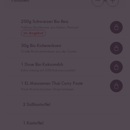
Portionen
4
200
g Schwarzer Bio Reis
Vollkorn Bio-Nerone aus Italien, Piemont
Loadi
im Angebot
50
g Bio Kichererbsen
Loadi
Große Bio-Kichererbsen aus der Türkei
1
Dose Bio Kokosmilch
Loadi
Extra cremig mit 50% Kokosnussanteil
1
EL Massaman Thai Curry Paste
Loadi
Nach thailändischem Originalrezept
2
Süßkartoffel
1
Kartoffel