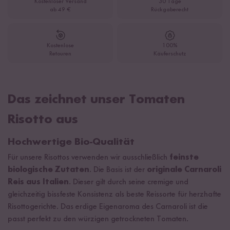
Kostenloser Versand
30 Tage
ab 49 €
Rückgaberecht
Kostenlose
100%
Retouren
Käuferschutz
Das zeichnet unser Tomaten
Risotto aus
Hochwertige Bio-Qualität
Für unsere Risottos verwenden wir ausschließlich
feinste
biologische Zutaten
. Die Basis ist der
originale Carnaroli
Reis aus Italien
. Dieser gilt durch seine cremige und
gleichzeitig bissfeste Konsistenz als beste Reissorte für herzhafte
Risottogerichte. Das erdige Eigenaroma des Carnaroli ist die
passt perfekt zu den würzigen getrockneten Tomaten.