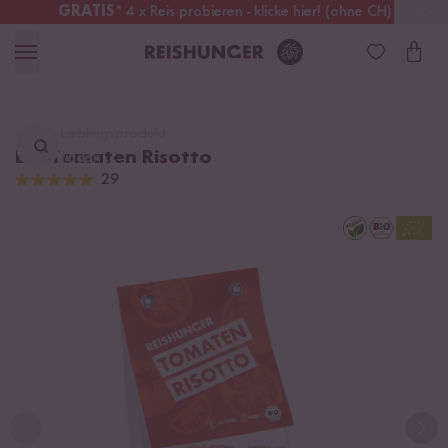
GRATIS
* 4 x Reis probieren - klicke hier! (ohne CH)
Österreich
Kostenloser Versand
ab 49 €
Lieblingsprodukt
Bio Tomaten Risotto
finden ...
29