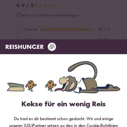
4.9 / 5
Infos zur Echtheit der Bewertungen
5 Sterne
89.7 %
4 Sterne
10.3 %
3 Sterne
0 %
2 Sterne
0 %
1 Stern
0 %
Bewerte dieses Produkt
Kekse für ein wenig Reis
Du hast es dir bestimmt schon gedacht. Wir und einige
unserer (US-)Partner setzen zu den in den Cookie-Richtlinien