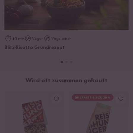
Tomatenmark*, Reismehl*, Zwiebeln*,
Sellerie
*, Karotten*,
Petersilie*, Lauch*, Maisstärke*, Miso-Würzpulver* (
Soja
*,
Reis*, Wasser, Salz, Koji-Ferment), Hefeextrakt*, natives Olivenöl
extra*, Gewürze. *aus kontrolliert biologischem Anbau mit der
Kontrollnummer IT-BIO-015.
Vegan
Vegetarisch
15 min
Blitz-Risotto Grundrezept
Wird oft zusammen gekauft
DU SPARST BIS ZU 20 %