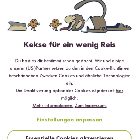
4 Sterne
0 %
3 Sterne
0 %
2 Sterne
0 %
1 Stern
0 %
Kekse für ein wenig Reis
Du hast es dir bestimmt schon gedacht. Wir und einige
Bewerte dieses Produkt
unserer (US-)Partner setzen zu den in den Cookie-Richtlinien
beschriebenen Zwecken Cookies und ähnliche Technologien
ein.
Die Deaktivierung optionaler Cookies ist jederzeit
hier
möglich.
Mehr Informationen.
Zum Impressum.
Hilfreichste
Neueste
Höchste Bewertung
Niedrigste Bewertung
Einstellungen anpassen
Anonym
09.07.2021
Essentielle Cookies akzeptieren