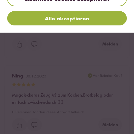
Noch nie so ein cremiges Cashewmus gegessen,
Alle akzeptieren
schmeckt ganz hervorragend. Vielen Dank!
3
Personen fanden diese Antwort hilfreich
Melden
Verifizierter Kauf
Ning
08.12.2025
Megaleckeres Zeug 😋 zum Kochen,Brotbelag oder
einfach zwischendurch 👍🏽
0
Personen fanden diese Antwort hilfreich
Melden