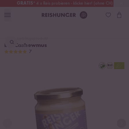
GRATIS
* 4 x Reis probieren - klicke hier! (ohne CH)
Österreich
Kostenloser Versand
ab 49 €
Lieblingsprodukt
Bio Cashewmus
finden ...
7