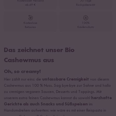
Kostenloser Versand
30 Tage
ab 49 €
Rückgaberecht
Kostenlose
100%
Retouren
Käuferschutz
Das zeichnet unser Bio
Cashewmus aus
Oh, so creamy!
Hier zählt nur eins: die
unfassbare Cremigkeit
von diesem
Cashewmus aus 100 % Nuss. Sag bye-bye zur Sahne und hallo
zu cremigen veganen Saucen, Desserts und Toppings. Mit
unserem extra feinen Cashewmus kannst du sowohl
herzhafte
Gerichte als auch Snacks und Süßspeisen
im
Handumdrehen aufwerten: wie wäre es mit einer Reispasta in