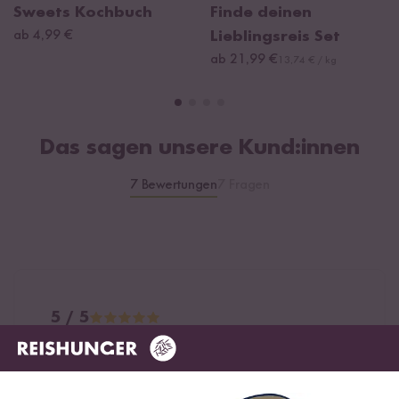
Sweets Kochbuch
Finde deinen
ab 4,99 €
Lieblingsreis Set
ab 21,99 €
13,74 € / kg
Das sagen unsere Kund:innen
7 Bewertungen
7 Fragen
5 / 5
Infos zur Echtheit der Bewertungen
5 Sterne
100 %