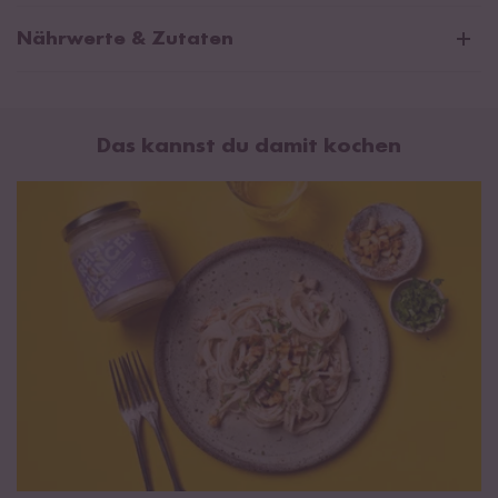
Nährwerte & Zutaten
Durchschnittliche Nährwerte pro 100g:
Brennwert
2595 kJ / 625 kcal
Das kannst du damit kochen
Fett
49 g
davon gesättigte Fettsäuren
9,3 g
Kohlenhydrate
22 g
davon Zucker
6,3 g
Eiweiß
24 g
Salz
0,05 g
100 %
Cashewkerne
aus kontrolliert biologischem Anbau mit
der Kontrollnummer IT-BIO-007.
Allergenhinweis: Kann Spuren von
Erdnüssen
und anderen
Schalenfrüchten
enthalten.