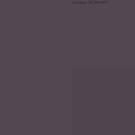
Ersatzteile
Kontrollstelle: DE-ÖKO-005
Impressum
Zahlungsmöglichkeiten
Soziale Medien
Reishunger Highlights
Basmati Reis
Jasmin Reis
Natur Reis
Sushi Reis
Reishunger Reiskocher