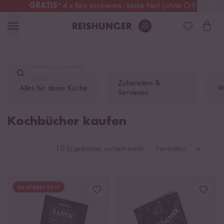
GRATIS
* 4 x Reis probieren - klicke hier! (ohne CH)
Österreich
Kostenloser Versand
ab 49 €
Lieblingsprodukt
finden ...
Zubereiten &
Alles für deine Küche
W
Servieren
Kochbücher kaufen
10 Ergebnisse sortiert nach
Favoriten
DU SPARST 75 %