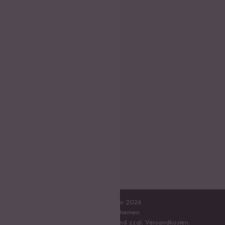
Digitaler Reiskocher
Digitaler Mini Reiskocher
Reiskocher Vergleich
Glutenfreie Nudeln
Himalaya Reis
Italienischer Reis
Brauner Reis
Hot Pot
Kochboxen Finder
Reisbecher
Sushi Einsteiger Box
Sehr gut
4.8/5.00
© Reishunger 2026
Mit
aus Bremen
¹
Alle Preise sind inkl. MwSt. und zzgl.
Versandkosten
.