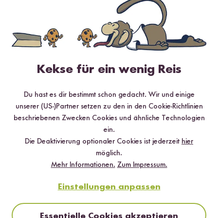
Loading...
Loadi
Kekse für ein wenig Reis
4
12
Sweets Kochbuch
Pasta Kochbuch
Du hast es dir bestimmt schon gedacht. Wir und einige
ab 4,99 €
ab 1,99 €
unserer (US-)Partner setzen zu den in den Cookie-Richtlinien
beschriebenen Zwecken Cookies und ähnliche Technologien
ein.
Die Deaktivierung optionaler Cookies ist jederzeit
hier
möglich.
Mehr Informationen.
Zum Impressum.
Einstellungen anpassen
Essentielle Cookies akzeptieren