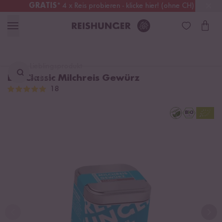
GRATIS
* 4 x Reis probieren - klicke hier! (ohne CH)
Österreich
Kostenloser Versand
ab 49 €
Lieblingsprodukt
Bio Classic Milchreis Gewürz
finden ...
18