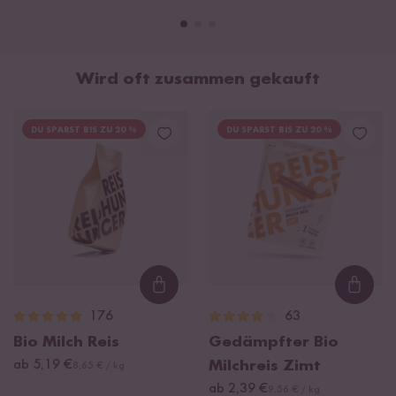
Wird oft zusammen gekauft
DU SPARST BIS ZU 20 %
DU SPARST BIS ZU 20 %
Loading...
Loadi
176
63
Bio Milch Reis
Gedämpfter Bio
ab 5,19 €
Milchreis Zimt
8,65 € / kg
ab 2,39 €
9,56 € / kg