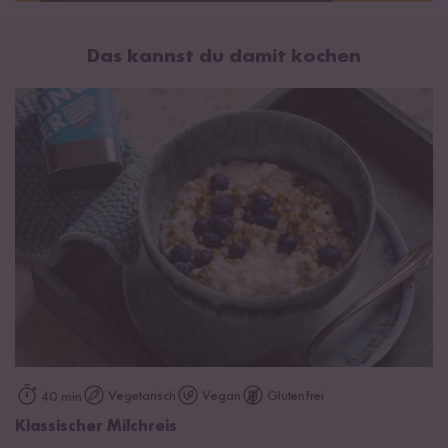
¹aus Madagaskar
Kann Spuren von
Senf
enthalten.
Das kannst du damit kochen
Vegetarisch
Vegan
Glutenfrei
40 min
Klassischer Milchreis