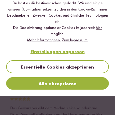
Du hast es dir bestimmt schon gedacht. Wir und einige
2 Sterne
5.6 %
unserer (US-)Partner setzen zu den in den Cookie-Richtlinien
beschriebenen Zwecken Cookies und ähnliche Technologien
1 Stern
0 %
ein.
Die Deaktivierung optionaler Cookies ist jederzeit
hier
möglich.
Bewerte dieses Produkt
Mehr Informationen.
Zum Impressum.
Einstellungen anpassen
Essentielle Cookies akzeptieren
Hilfreichste
Neueste
Höchste Bewertung
Niedrigste Bewertung
Alle akzeptieren
Verifizierter Kauf
Dampfter
08.06.2020
Das Gewürz verleiht dem Milchreis eine wunderbare
Note. Man sollte allerdings mit der Dosierung vorsichtig