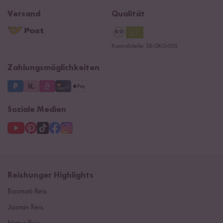
Reishunger Magazin
Widerrufsrecht
B2B
Navacopah
Versand
Qualität
Kontaktformular
AGB
Reishunger Gutscheine
Datenschutzerklärung
Ersatzteile
Kontrollstelle: DE-ÖKO-005
Impressum
Zahlungsmöglichkeiten
Soziale Medien
Reishunger Highlights
Basmati Reis
Jasmin Reis