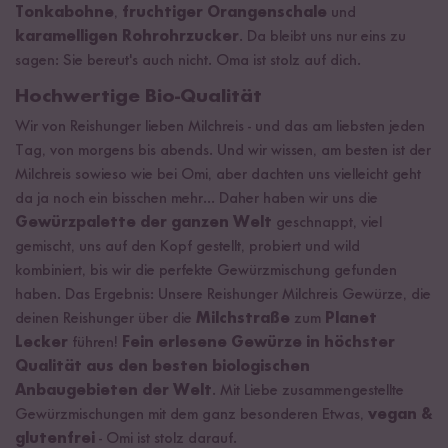
Tonkabohne
,
fruchtiger Orangenschale
und
karamelligen Rohrohrzucker
. Da bleibt uns nur eins zu
sagen: Sie bereut's auch nicht. Oma ist stolz auf dich.
Hochwertige Bio-Qualität
Wir von Reishunger lieben Milchreis - und das am liebsten jeden
Tag, von morgens bis abends. Und wir wissen, am besten ist der
Milchreis sowieso wie bei Omi, aber dachten uns vielleicht geht
da ja noch ein bisschen mehr... Daher haben wir uns die
Gewürzpalette der ganzen Welt
geschnappt, viel
gemischt, uns auf den Kopf gestellt, probiert und wild
kombiniert, bis wir die perfekte Gewürzmischung gefunden
haben. Das Ergebnis: Unsere Reishunger Milchreis Gewürze, die
deinen Reishunger über die
Milchstraße
zum
Planet
Lecker
führen!
Fein erlesene Gewürze in höchster
Qualität aus den besten biologischen
Anbaugebieten der Welt
. Mit Liebe zusammengestellte
Gewürzmischungen mit dem ganz besonderen Etwas,
vegan &
glutenfrei
- Omi ist stolz darauf.