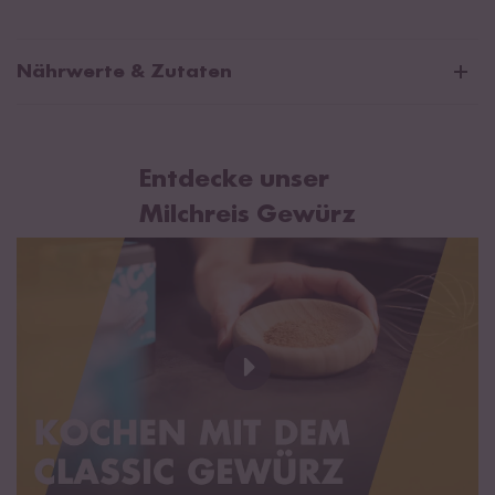
Nährwerte & Zutaten
Durchschnittliche Nährwerte pro 100g:
Brennwert
1645 kJ / 387 kcal
Entdecke unser
Fett
1 g
Milchreis Gewürz
davon gesättigte Fettsäuren
0,4 g
Kohlenhydrate
94 g
davon Zucker
80 g
Eiweiß
1 g
Salz
0,02 g
Rohrohrzucker* 82 %, Ceylon Zimt*¹, Tonkabohne*, Orange*.
*aus kontrolliert biologischem Anbau mit der Bio Kontrollnummer
DE-ÖKO-003.