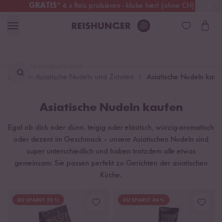
GRATIS
* 4 x Reis probieren - klicke hier! (ohne CH)
Österreich
Kostenloser Versand
ab 49 €
Lieblingsprodukt
Start
Asiatische Nudeln und Zutaten
Asiatische Nudeln kauf
finden ...
Asiatische Nudeln kaufen
Egal ob dick oder dünn, teigig oder elastisch, würzig-aromatisch
oder dezent im Geschmack – unsere Asiatischen Nudeln sind
super unterschiedlich und haben trotzdem alle etwas
gemeinsam: Sie passen perfekt zu Gerichten der asiatischen
Küche.
DU SPARST 52 %
DU SPARST 34 %