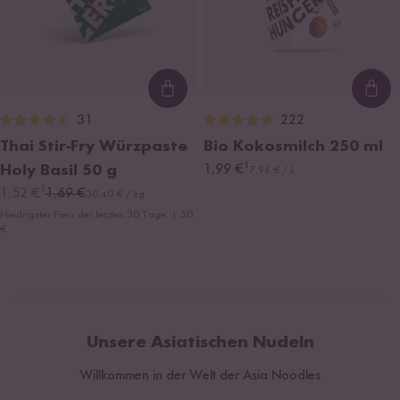
Loading...
Loa
31
222
Thai Stir-Fry Würzpaste
Bio Kokosmilch
250 ml
¹
Holy Basil
50 g
1,99 €
7,96 € / L
¹
1,52 €
1,69 €
30,40 € / kg
Niedrigster Preis der letzten 30 Tage:
1,50
€
Unsere Asiatischen Nudeln
Willkommen in der Welt der Asia Noodles