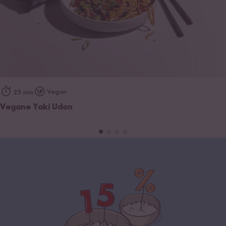
Vegan
25 min
Vegane Yaki Udon