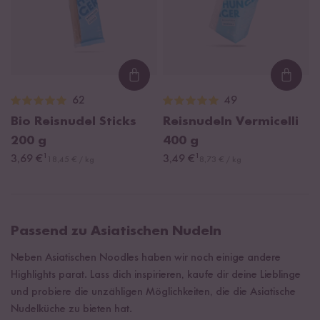
Loading...
Loadi
62
49
Bio Reisnudel Sticks
Reisnudeln Vermicelli
200 g
400 g
¹
¹
3,69 €
3,49 €
18,45 € / kg
8,73 € / kg
Passend zu Asiatischen Nudeln
Neben Asiatischen Noodles haben wir noch einige andere
Highlights parat. Lass dich inspirieren, kaufe dir deine Lieblinge
und probiere die unzähligen Möglichkeiten, die die Asiatische
Nudelküche zu bieten hat.