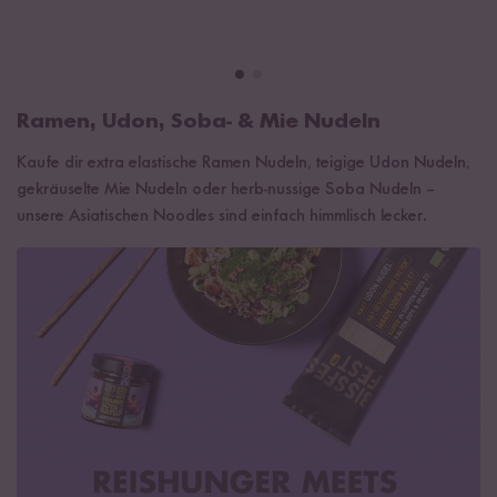
Ramen, Udon, Soba- & Mie Nudeln
Kaufe dir extra elastische Ramen Nudeln, teigige Udon Nudeln,
gekräuselte Mie Nudeln oder herb-nussige Soba Nudeln –
unsere Asiatischen Noodles sind einfach himmlisch lecker.