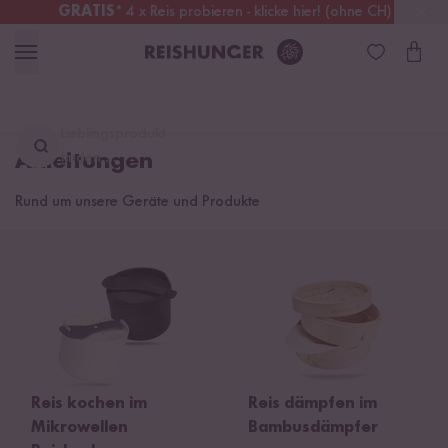
GRATIS
* 4 x Reis probieren - klicke hier! (ohne CH)
Österreich
Kostenloser Versand
ab 49 €
Lieblingsprodukt
Anleitungen
finden ...
Rund um unsere Geräte und Produkte
Reis kochen im
Reis dämpfen im
Mikrowellen
Bambusdämpfer