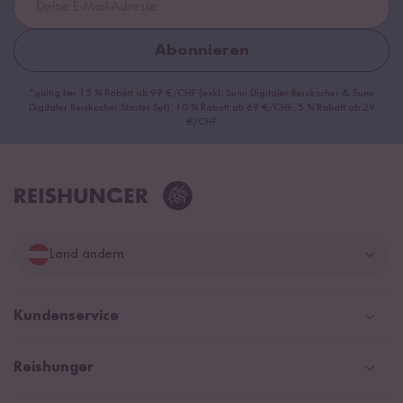
Abonnieren
*gültig bei 15 % Rabatt ab 99 €/CHF (exkl. Sumi Digitaler Reiskocher & Sumi
Digitaler Reiskocher Starter Set), 10 % Rabatt ab 69 €/CHF, 5 % Rabatt ab 29
€/CHF
Land ändern
Deutschland
Kundenservice
Schweiz
Help Center und FAQ
Reishunger
Österreich
Versandinformationen