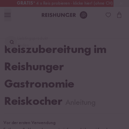
GRATIS
* 4 x Reis probieren - klicke hier! (ohne CH)
Österreich
Kostenloser Versand
ab 49 €
Lieblingsprodukt
finden ...
Reiszubereitung im
Reishunger
Gastronomie
Reiskocher
Anleitung
Vor der ersten Verwendung