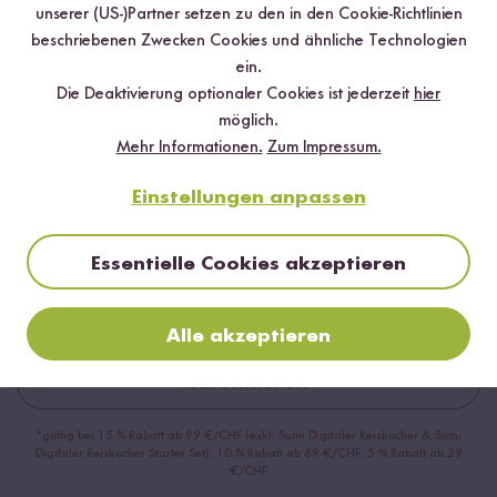
unserer (US-)Partner setzen zu den in den Cookie-Richtlinien
beschriebenen Zwecken Cookies und ähnliche Technologien
ein.
Die Deaktivierung optionaler Cookies ist jederzeit
hier
möglich.
Mehr Informationen.
Zum Impressum.
Jetzt zum Newsletter anmelden
Einstellungen anpassen
Sichere dir bis zu
15 % Willkommensrabatt*
auf deine
erste Bestellung. Hierbei gilt: Je voller dein Warenkorb, desto
Essentielle Cookies akzeptieren
höher dein Rabatt.
Alle akzeptieren
Abonnieren
*gültig bei 15 % Rabatt ab 99 €/CHF (exkl. Sumi Digitaler Reiskocher & Sumi
Digitaler Reiskocher Starter Set), 10 % Rabatt ab 69 €/CHF, 5 % Rabatt ab 29
€/CHF