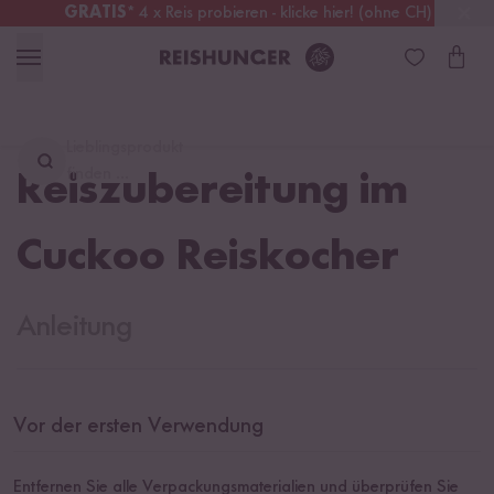
GRATIS
* 4 x Reis probieren - klicke hier! (ohne CH)
Österreich
Kostenloser Versand
ab 49 €
Lieblingsprodukt
finden ...
Reiszubereitung im
Cuckoo Reiskocher
Anleitung
Vor der ersten Verwendung
Entfernen Sie alle Verpackungsmaterialien und überprüfen Sie