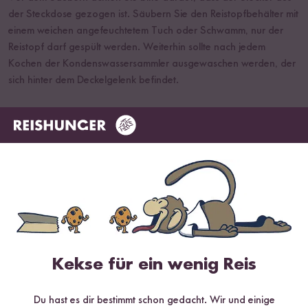
der Steckdose gezogen ist. Säubern Sie den Reistopfbehälter mit
einem weichen angefeuchtetem Tuch oder Schwamm, nur der
Reistopf darf gespült werden. Weiterhin sollte nach jedem
Kochen der Kondenswassersammler ausgewaschen werden, der
sich hinter dem Deckelgelenk befindet.
Hinweis:
Eine ausführliche Bedienungsanleitung für die Cuckoo
Reiskocher können Sie sich
hier
als PDF herunterladen.
Kekse für ein wenig Reis
Du hast es dir bestimmt schon gedacht. Wir und einige