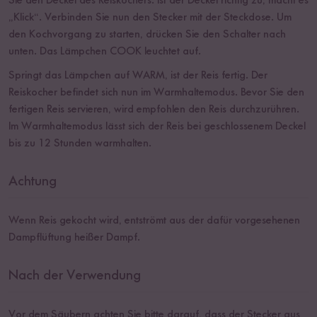
Sie den Deckel des Reiskochers. Ist der Deckel richtig zu, macht es
„Klick“. Verbinden Sie nun den Stecker mit der Steckdose. Um
den Kochvorgang zu starten, drücken Sie den Schalter nach
unten. Das Lämpchen COOK leuchtet auf.
Springt das Lämpchen auf WARM, ist der Reis fertig. Der
Reiskocher befindet sich nun im Warmhaltemodus. Bevor Sie den
fertigen Reis servieren, wird empfohlen den Reis durchzurühren.
Im Warmhaltemodus lässt sich der Reis bei geschlossenem Deckel
bis zu 12 Stunden warmhalten.
Achtung
Wenn Reis gekocht wird, entströmt aus der dafür vorgesehenen
Dampflüftung heißer Dampf.
Nach der Verwendung
Vor dem Säubern achten Sie bitte darauf, dass der Stecker aus