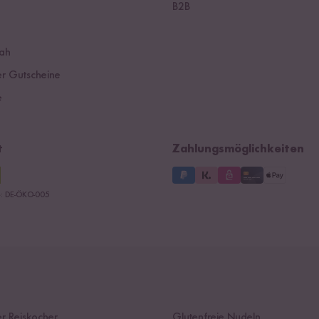
B2B
ah
r Gutscheine
e
t
Zahlungsmöglichkeiten
le: DE-ÖKO-005
r Reiskocher
Glutenfreie Nudeln