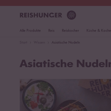
30 Tage
Rückgaberecht
Öst
Alle Produkte
Reis
Reiskocher
Küche & Koch
Start
Wissen
Asiatische Nudeln
Asiatische Nudel
Reisnudeln vs. Glasnudeln