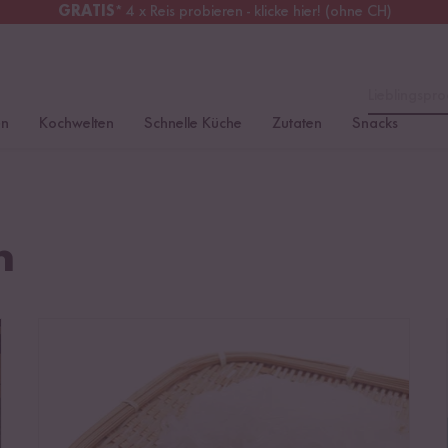
GRATIS
* 4 x Reis probieren - klicke hier! (ohne CH)
erreich
Kostenloser Versand
ab 49 €
Lieblingspro
en
Kochwelten
Schnelle Küche
Zutaten
Snacks
n
Shirataki Nudeln