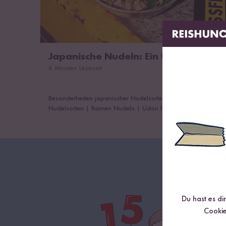
Japanische Nudeln: Ein Überblick
6 Minuten Lesezeit
Besonderheiten japanischer Nudelsorten
|
Die einzelnen
Nudelsorten
|
Ramen Nudeln
|
Udon Nudeln
|
Soba
Nudeln
|
Das könnte dich auch interessieren!
Du hast es di
Cookie