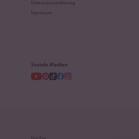
Datenschutzerklärung
Niederlande
Impressum
Soziale Medien
Hot Pot