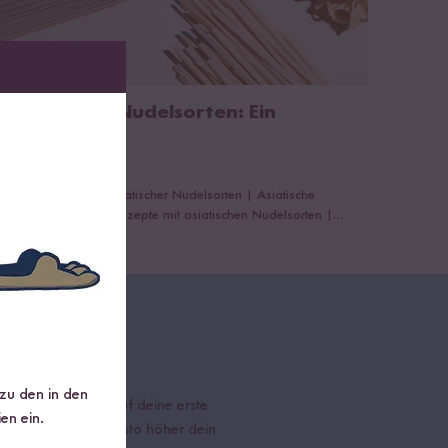
Asiatische Nudelsorten: Ein
Überblick
8 Minuten Lesezeit
Besonderheiten asiatischer Nudelsorten
|
Asiatische
Weizennudeln
|
Rezepte mit asiatischen Nudelsorten
|
Weitere asiatische Nudelarten
|
Das könnte dich auch
interessieren!
sletter
 zu den in den
mmensrabatt*
auf deine erste
en ein.
r dein Warenkorb, desto höher dein