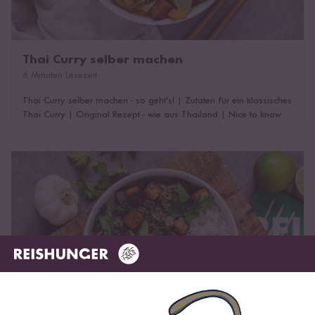
Thai Curry selber machen
6 Minuten Lesezeit
Thai Curry selber machen - so geht's!
|
Zutaten für ein klassisches
Thai Curry
|
Original Rezept - wie aus Thailand
|
Nice to know
Thai Curry - verschiedene Schärfegrade