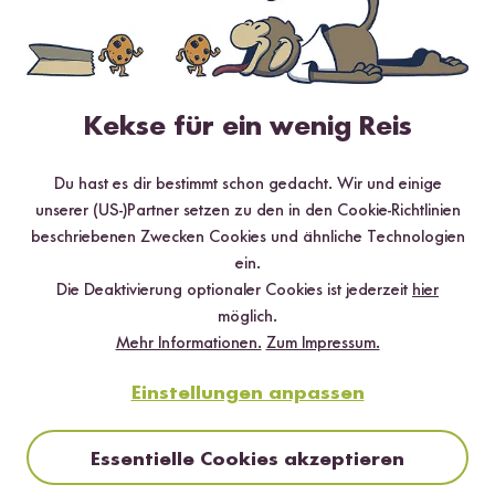
Thai Curry - verschiedene Schärfegrade
5 Minuten Lesezeit
Kekse für ein wenig Reis
Thai Curry - Ein Gericht, viele Facetten
|
Wie scharf ist welche
Farbe?
|
Thai Curry zu scharf – was tun?
|
Das könnte dich auch
Du hast es dir bestimmt schon gedacht. Wir und einige
interessieren!
unserer (US-)Partner setzen zu den in den Cookie-Richtlinien
beschriebenen Zwecken Cookies und ähnliche Technologien
ein.
Die Deaktivierung optionaler Cookies ist jederzeit
hier
möglich.
Mehr Informationen.
Zum Impressum.
Einstellungen anpassen
Essentielle Cookies akzeptieren