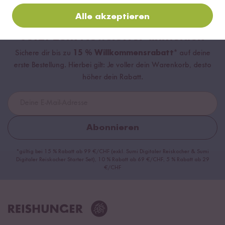
Alle akzeptieren
Jetzt zum Newsletter anmelden
Sichere dir bis zu
15 % Willkommensrabatt*
auf deine
erste Bestellung. Hierbei gilt: Je voller dein Warenkorb, desto
höher dein Rabatt.
Abonnieren
*gültig bei 15 % Rabatt ab 99 €/CHF (exkl. Sumi Digitaler Reiskocher & Sumi
Digitaler Reiskocher Starter Set), 10 % Rabatt ab 69 €/CHF, 5 % Rabatt ab 29
€/CHF