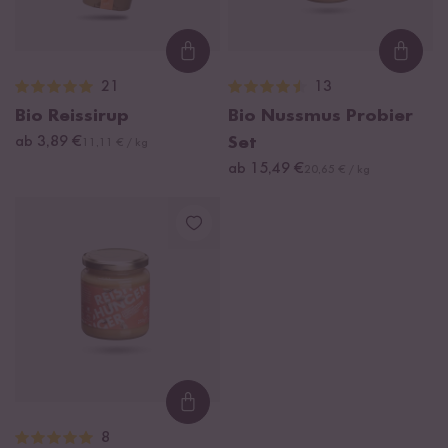
Loading...
Loadi
21
13
Bio Reissirup
Bio Nussmus Probier
ab 3,89 €
Set
11,11 € / kg
ab 15,49 €
20,65 € / kg
Loading...
8