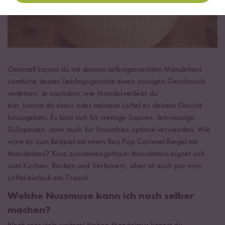
Generell kannst du mit deinem selbstgemachten Mandelmus
sämtliche deiner Lieblingsgerichte einen nussigen Geschmack
verleihen. Je nachdem, wie Mandel-verliebt du
bist, kannst du einen oder mehrere Löffel zu deinem Gericht
hinzugeben. Es lässt sich für cremige Saucen, fein-nussige
Süßspeisen, aber auch für Smoothies optimal verwenden. Wie
wäre es zum Beispiel mit einen Reis Pop Caramel Riegel mit
Mandelmus? Kurz zusammengefasst: Mandelmus eignet sich
zum Kochen, Backen und Verfeinern, aber ist auch pur vom
Löffel einfach ein Traum!
Welche Nussmuse kann ich noch selber
machen?