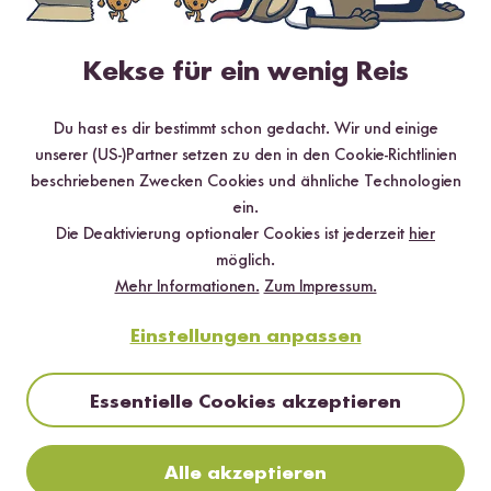
Dementsprechend ist die Zubereitung von braunem Mandelmus
einfacher, da nicht vorher die Mandeln im heißen Wasser
eingeweicht werden müssen, um die Haut zu
Kekse für ein wenig Reis
entfernen. Geschmacklich ist braunes Mandelmus intensiver im
Geschmack. Das weiße Mandelmus hat eine feinere Konsistenz
Du hast es dir bestimmt schon gedacht. Wir und einige
und ein mildes Aroma.
unserer (US-)Partner setzen zu den in den Cookie-Richtlinien
beschriebenen Zwecken Cookies und ähnliche Technologien
ein.
Verwendung von selbstgemachtem
Die Deaktivierung optionaler Cookies ist jederzeit
hier
Mandelmus
möglich.
Mehr Informationen.
Zum Impressum.
Einstellungen anpassen
Essentielle Cookies akzeptieren
Alle akzeptieren