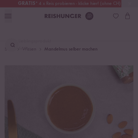
GRATIS
* 4 x Reis probieren - klicke hier! (ohne CH)
Österreich
Kostenloser Versand
ab 49 €
Lieblingsprodukt
finden ...
Start
Wissen
Mandelmus selber machen