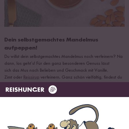
Dein selbstgemachtes Mandelmus
aufpeppen!
Du willst dein selbstgemachtes Mandelmus noch verfeinern? Na
dann, los geht’s! Für den ganz besonderen Genuss lässt
sich das Mus nach Belieben und Geschmack mit Vanille,
Zimt oder
Reissirup
verfeinern. Ganz schön vielfältig, findest du
nicht?
Unterschiede zwischen weißem und
braunem selbstgemachtem Mandelmus
Braunes Mandelmus entsteht aus ungeschälten und gerösteten
Mandeln, während für die Herstellung des weißen Muses vor
der Verarbeitung der Mandeln die Mandelhaut entfernt wird.