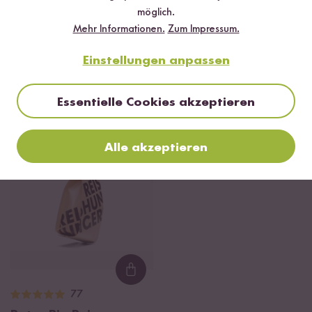
Bohnenpflanzen davon betroffen sein, dann gibt es einen
möglich.
kleinen Trick, der euch die ungewünschten Gäste vom Hals hält.
Mehr Informationen.
Zum Impressum.
Gießt eure Pflanzen einfach mit Brennesselwasser, damit
verscheucht ihr die Schädlinge.
Einstellungen anpassen
Passende Produkte
Essentielle Cookies akzeptieren
DU SPARST BIS ZU 20 %
Alle akzeptieren
Loading...
77