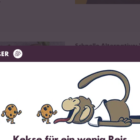
.
Schnelle Alternative
Wenn es jedoch mal
schnell 
anstatt getrockneter Kichererb
Glas oder der Konserve zurückg
gekocht werden und können desh
Kichererbsen aus der
Die Hülsenfrüchte aus der Dose
Kichererbsen, sind dafür aber
i
Dose öffnen, Kichererbsen in e
deine Kichererbsen weher weiche
kochen. Die Kichererbsen aus de
Kekse für ein wenig Reis