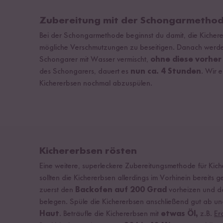
Zubereitung mit der Schongarmetho
Bei der Schongarmethode beginnst du damit, die Kicher
mögliche Verschmutzungen zu beseitigen. Danach werde
Schongarer mit Wasser vermischt,
ohne diese vorher
des Schongarers, dauert es
nun ca. 4 Stunden
. Wir 
Kichererbsen nochmal abzuspülen.
Kichererbsen rösten
Eine weitere, superleckere Zubereitungsmethode für Kiche
sollten die Kichererbsen allerdings im Vorhinein bereits g
zuerst den
Backofen auf 200 Grad
vorheizen und da
belegen. Spüle die Kichererbsen anschließend gut ab u
Haut
. Beträufle die Kichererbsen mit
etwas Öl,
z.B.
Er