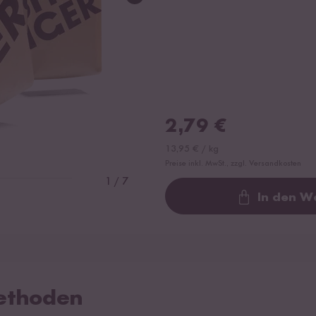
2,79
€
13,95
€
/
kg
Preise inkl. MwSt., zzgl. Versandkosten
1
/
7
In den W
L
ethoden