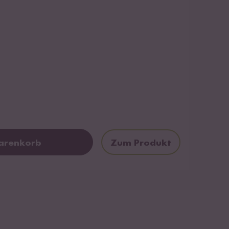
arenkorb
Zum Produkt
oading...