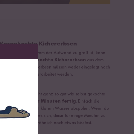
: Vorgekochte Kichererbsen
gehen muss
oder wem der Aufwand zu groß ist, kann
sen auch auf
vorgekochte Kichererbsen
aus dem
reifen. Diese Kichererbsen müssen weder eingelegt noch
alb direkt weiterverarbeitet werden.
 Dose kochen
 schmecken zwar nicht ganz so gut wie selbst gekochte
nnerhalb weniger Minuten fertig
. Einfach die
in Sieb geben und mit klarem Wasser abspülen. Wenn du
r magst, empfiehlt es sich, diese für einige Minuten zu
r Dose sind für gewöhnlich noch etwas bissfest.