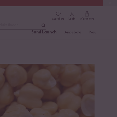
(4.8)
Trusted Shops
Merkliste
Login
Warenkorb
dukt finden ...
Sumi Launch
Angebote
Neu