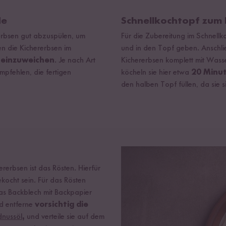
de
Schnellkochtopf zum
erbsen gut abzuspülen, um
Für die Zubereitung im Schnellk
n die Kichererbsen im
und in den Topf geben. Anschlie
 einzuweichen
. Je nach Art
Kichererbsen komplett mit Wass
empfehlen, die fertigen
köcheln sie hier etwa
20 Minut
den halben Topf füllen, da sie
rerbsen ist das Rösten. Hierfür
ekocht sein. Für das Rösten
s Backblech mit Backpapier
nd entferne
vorsichtig die
dnussöl
,
und verteile sie auf dem