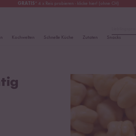
GRATIS
* 4 x Reis probieren - klicke hier! (ohne CH)
erreich
Kostenloser Versand
ab 49 €
Lieblingspro
en
Kochwelten
Schnelle Küche
Zutaten
Snacks
tig