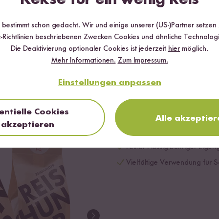
r bestimmt schon gedacht. Wir und einige unserer (US-)Partner setzen
-Richtlinien beschriebenen Zwecken Cookies und ähnliche Technologi
Die Deaktivierung optionaler Cookies ist jederzeit
hier
möglich.
Mehr Informationen.
Zum Impressum.
Einstellungen anpassen
18
BIO KICHERER
entielle Cookies
Alle akzeptier
akzeptieren
Große Kichererbsen aus der 
Feiner Nussig-buttriger Eige
Vielfältige Verwendung für S