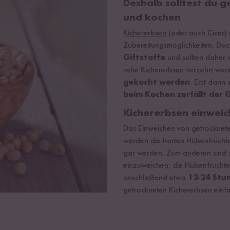
Deshalb solltest du 
und kochen
Kichererbsen
(oder auch Cicer) s
Zubereitungsmöglichkeiten. Doc
Giftstoffe
und sollten daher v
rohe Kichererbsen verzehrt werd
gekocht werden
. Erst dann
beim Kochen zerfällt der G
Kichererbsen einwei
Das Einweichen von getrocknete
werden die harten Hülsenfrüch
gar werden. Zum anderen sind s
einzuweichen, die Hülsenfrücht
anschließend etwa
12-24 Stu
getrockneten Kichererbsen einf