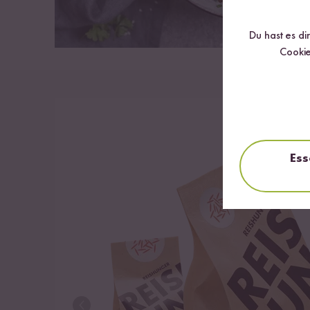
Du hast es di
Cookie
Ess