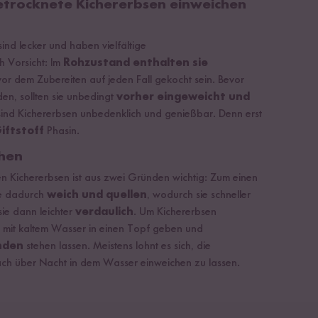
getrocknete Kichererbsen einweichen
ind lecker und haben vielfältige
h Vorsicht: Im
Rohzustand enthalten sie
or dem Zubereiten auf jeden Fall gekocht sein. Bevor
en, sollten sie unbedingt
vorher eingeweicht und
 sind Kichererbsen unbedenklich und genießbar. Denn erst
iftstoff
Phasin.
chen
n Kichererbsen ist aus zwei Gründen wichtig: Zum einen
te dadurch
weich und quellen
, wodurch sie schneller
ie dann leichter
verdaulich
. Um Kichererbsen
e mit kaltem Wasser in einen Topf geben und
nden
stehen lassen. Meistens lohnt es sich, die
ach über Nacht in dem Wasser einweichen zu lassen.