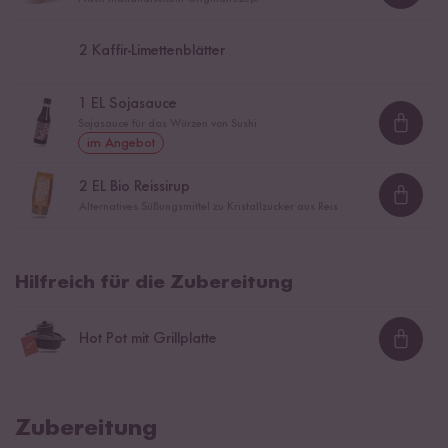
2
Kaffir-Limettenblätter
1
EL Sojasauce
Sojasauce für das Würzen von Sushi
Loadi
im Angebot
2
EL Bio Reissirup
Loadi
Alternatives Süßungsmittel zu Kristallzucker aus Reis
Hilfreich für die Zubereitung
Hot Pot mit Grillplatte
Loadi
Zubereitung