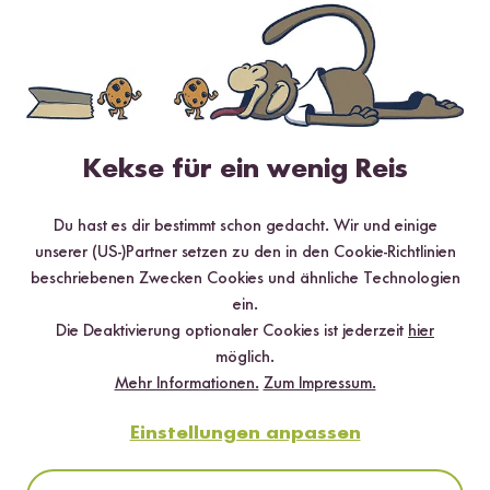
Kekse für ein wenig Reis
Du hast es dir bestimmt schon gedacht. Wir und einige
unserer (US-)Partner setzen zu den in den Cookie-Richtlinien
Vegan
20 min
beschriebenen Zwecken Cookies und ähnliche Technologien
Wok-Gemüse mit Kokosmilch Sauce und Reis
ein.
Die Deaktivierung optionaler Cookies ist jederzeit
hier
möglich.
Mehr Informationen.
Zum Impressum.
Einstellungen anpassen