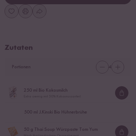
Zutaten
Portionen
4
250
ml Bio Kokosmilch
Loadi
Extra cremig mit 50% Kokosnussanteil
500
ml J.Kinski Bio Hühnerbrühe
50
g Thai Soup Würzpaste Tom Yum
Loadi
Nach thailändischem Originalrezept