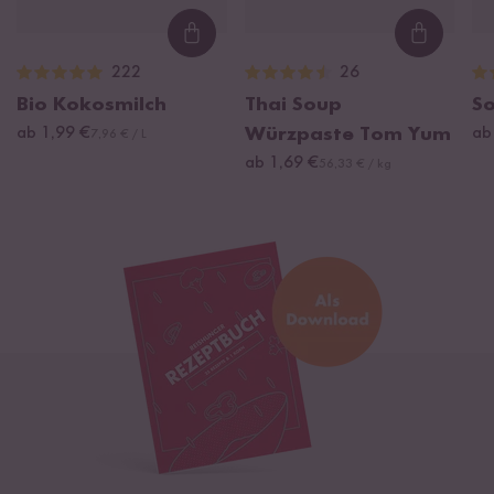
Loading...
Loading
222
26
Bio Kokosmilch
Thai Soup
S
ab 1,99 €
Würzpaste Tom Yum
ab
7,96 € / L
ab 1,69 €
56,33 € / kg