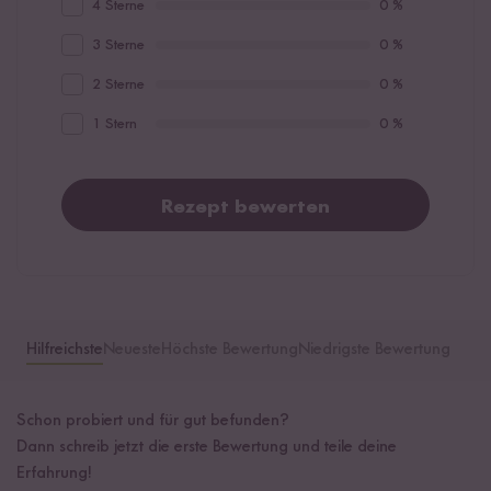
4 Sterne
0 %
3 Sterne
0 %
2 Sterne
0 %
1 Stern
0 %
Rezept bewerten
Hilfreichste
Neueste
Höchste Bewertung
Niedrigste Bewertung
Schon probiert und für gut befunden?
Dann schreib jetzt die erste Bewertung und teile deine
Erfahrung!