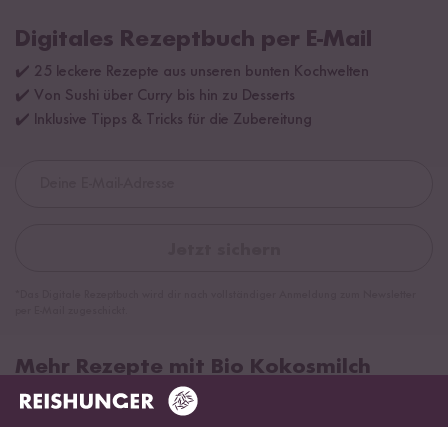
Digitales Rezeptbuch per E-Mail
✔️ 25 leckere Rezepte aus unseren bunten Kochwelten
✔️ Von Sushi über Curry bis hin zu Desserts
✔️ Inklusive Tipps & Tricks für die Zubereitung
Jetzt sichern
*Das Digitale Rezeptbuch wird dir nach vollständiger Anmeldung zum Newsletter
per E-Mail zugeschickt.
Mehr Rezepte mit Bio Kokosmilch
TOP #12 LIEBLING