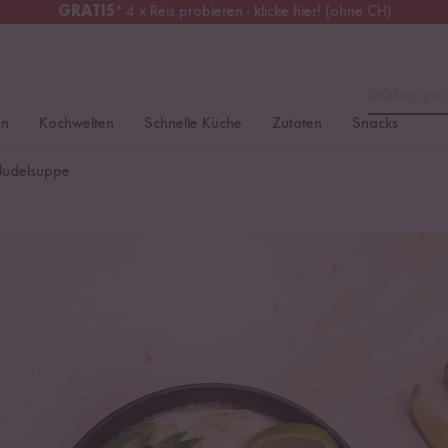
GRATIS
* 4 x Reis probieren - klicke hier! (ohne CH)
erreich
Kostenloser Versand
ab 49 €
Lieblingspro
en
Kochwelten
Schnelle Küche
Zutaten
Snacks
Nudelsuppe