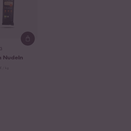
Loading...
3
n Nudeln
€ / kg