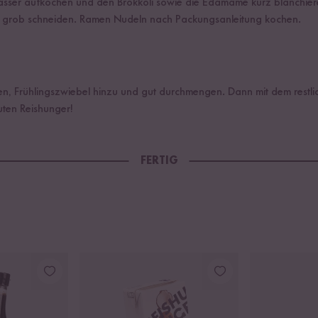
sser aufkochen und den Brokkoli sowie die Edamame kurz blanchieren
r grob schneiden. Ramen Nudeln nach Packungsanleitung kochen.
en, Frühlingszwiebel hinzu und gut durchmengen. Dann mit dem rest
ten Reishunger!
FERTIG