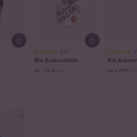
Loading...
Loading...
222
2
Bio Kokosmilch
Bio Rame
ab 1,99 €
ab 2,29 €
7,96 € / L
9,16 