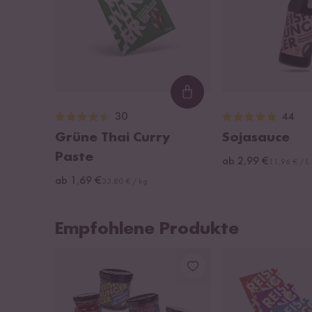
Loading...
30
44
Grüne Thai Curry
Sojasauce
Paste
ab 2,99 €
11,96 € / L
ab 1,69 €
33,80 € / kg
Empfohlene Produkte