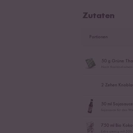
Zutaten
Portionen
50
g Grüne Thai
Nach thailändischem 
2
Zehen Knobla
50
ml Sojasauce
Sojasauce für das Wü
750
ml Bio Koko
Extra cremig mit 50%