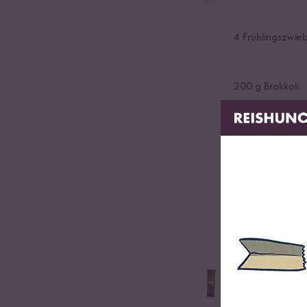
4
Frühlingszwieb
200
g Brokkoli
50
g Sojaspross
50
g Edamame
nach Belieben K
250
g Bio Rame
Asiatische Nudeln zu