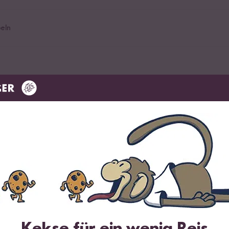
eln
en
oriander
n Nudeln
im Angebot
m Schlürfen
Kekse für ein wenig Reis