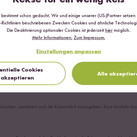
r bestimmt schon gedacht. Wir und einige unserer (US-)Partner setzen
-Richtlinien beschriebenen Zwecken Cookies und ähnliche Technologi
Die Deaktivierung optionaler Cookies ist jederzeit
hier
möglich.
Mehr Informationen.
Zum Impressum.
Einstellungen anpassen
hitzen und die Curry Paste sowie klein gehackten Ingwer und Knoblau
entielle Cookies
Alle akzeptier
akzeptieren
löschen, umrühren und die Kokosmilch hinzugeben. Kurz köcheln las