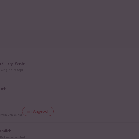
 Curry Paste
Originalrezept
uch
im Angebot
rzen von Sushi
smilch
 Kokosnussanteil