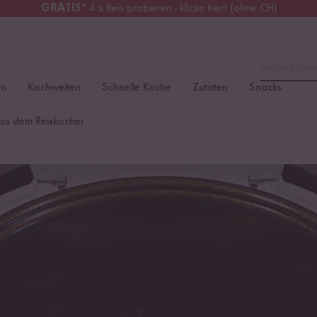
GRATIS
* 4 x Reis probieren - klicke hier! (ohne CH)
erreich
Kostenloser Versand
ab 49 €
Lieblingspro
en
Kochwelten
Schnelle Küche
Zutaten
Snacks
aus dem Reiskocher