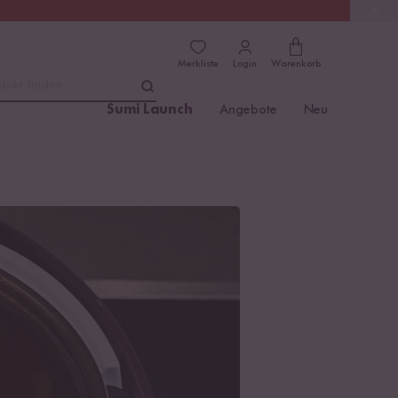
(4.8)
Trusted Shops
Merkliste
Login
Warenkorb
dukt finden ...
Sumi Launch
Angebote
Neu