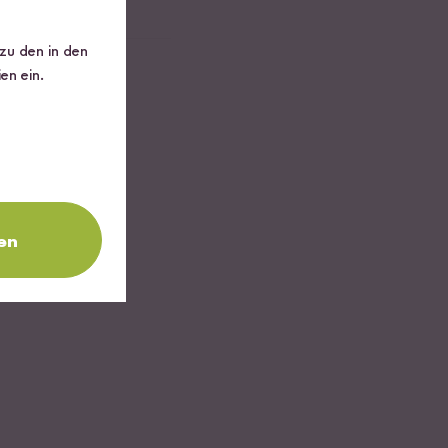
 zu den in den
en ein.
en