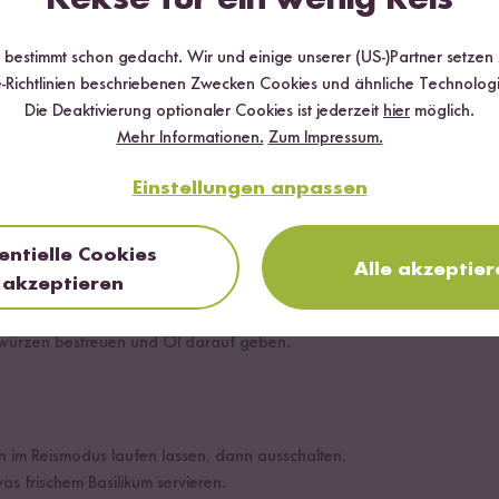
Kräuter
r bestimmt schon gedacht. Wir und einige unserer (US-)Partner setzen
um
-Richtlinien beschriebenen Zwecken Cookies und ähnliche Technologi
Die Deaktivierung optionaler Cookies ist jederzeit
hier
möglich.
Mehr Informationen.
Zum Impressum.
Einstellungen anpassen
entielle Cookies
Alle akzeptier
akzeptieren
lbieren und Knoblauch hacken.
d Knoblauch in den Reiskocher geben.
ewürzen bestreuen und Öl darauf geben.
 im Reismodus laufen lassen, dann ausschalten.
as frischem Basilikum servieren.