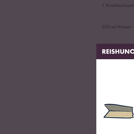
1
Knoblauchzeh
300
ml Wasser
Ca.
230
g Vegan
1
EL Bio 1002 N
Etwas Salz und 
1
-
2
TL Italienisc