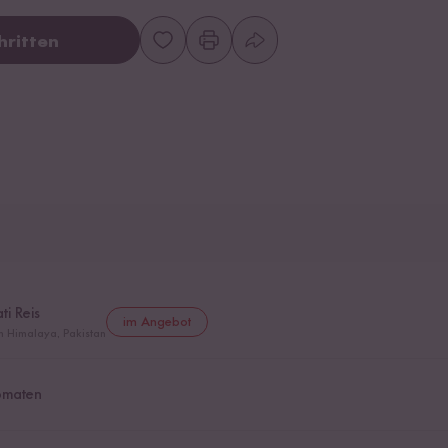
hritten
i Reis
im Angebot
m Himalaya, Pakistan
omaten