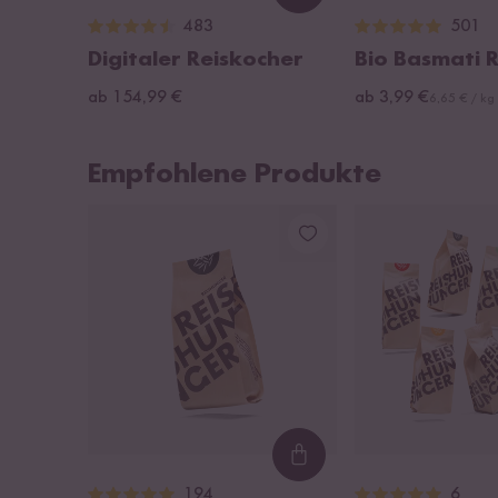
483
501
Digitaler Reiskocher
Bio Basmati R
ab 154,99 €
ab 3,99 €
6,65 € / kg
Empfohlene Produkte
Loading...
194
6