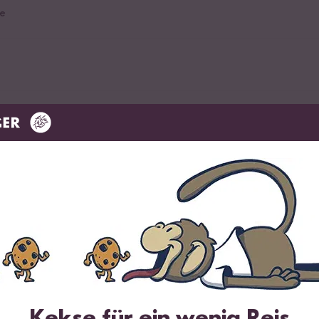
e
er Feta
ächte Reis Gewürz
Pfeffer
he Kräuter
Kekse für ein wenig Reis