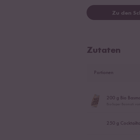
Zu den Sc
Zutaten
Portionen
200
g Bio Basmat
Bio-Super Basmati vo
250
g Cocktailt