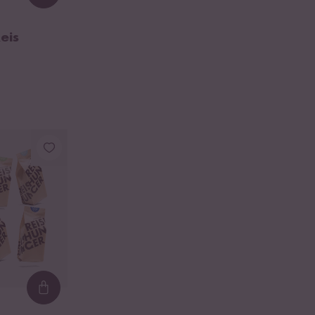
eis
Loading...