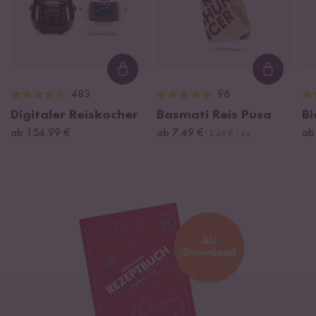
Loading...
Loading
483
96
Digitaler Reiskocher
Basmati Reis Pusa
Bi
ab 154,99 €
ab 7,49 €
ab
12,48 € / kg