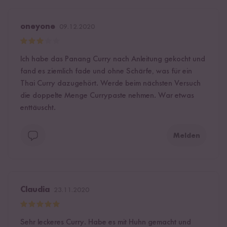
oneyone
09.12.2020
Ich habe das Panang Curry nach Anleitung gekocht und
fand es ziemlich fade und ohne Schärfe, was für ein
Thai Curry dazugehört. Werde beim nächsten Versuch
die doppelte Menge Currypaste nehmen. War etwas
enttäuscht.
Melden
Claudia
23.11.2020
Sehr leckeres Curry. Habe es mit Huhn gemacht und