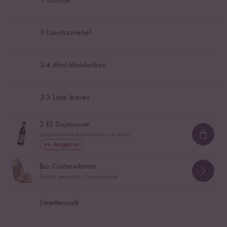
1
Karotte
1
Lauchzwiebel
3
-
4
Mini Maiskolben
2
-
3
Lime leaves
2
EL Sojasauce
Sojasauce für das Würzen von Sushi
Loadi
im Angebot
Bio Cashewkerne
Ganze geröstete Cashewnüsse
Limettensaft