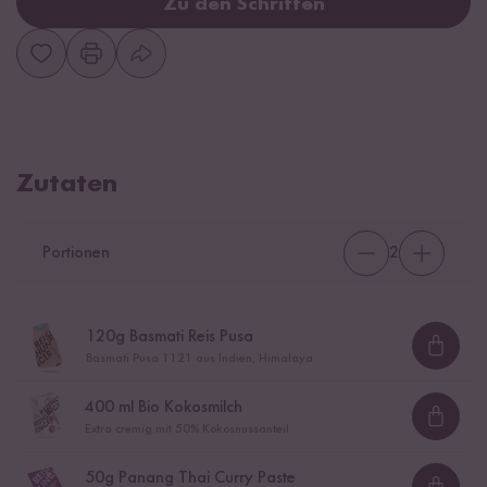
Zu den Schritten
Zutaten
Portionen
2
120
g Basmati Reis Pusa
Loadi
Basmati Pusa 1121 aus Indien, Himalaya
400
ml Bio Kokosmilch
Loadi
Extra cremig mit 50% Kokosnussanteil
50
g Panang Thai Curry Paste