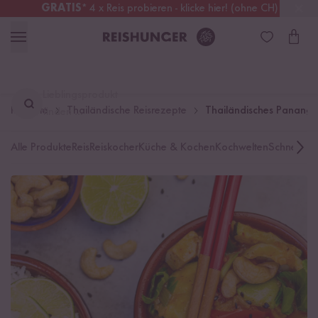
GRATIS
* 4 x Reis probieren - klicke hier! (ohne CH)
Österreich
Kostenloser Versand
ab 49 €
Lieblingsprodukt
Rezepte
Thailändische Reisrezepte
Thailändisches Panang C
finden ...
Alle Produkte
Reis
Reiskocher
Küche & Kochen
Kochwelten
Schnelle K