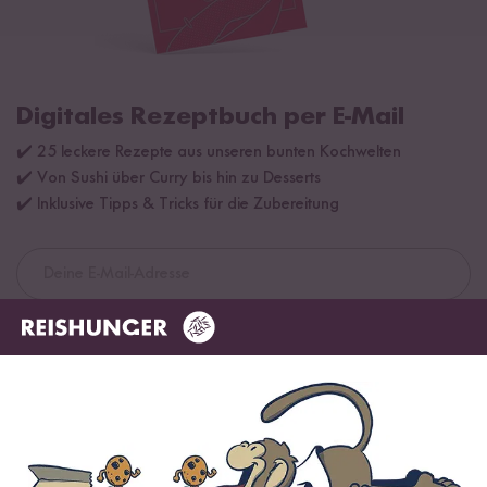
Digitales Rezeptbuch per E-Mail
✔️ 25 leckere Rezepte aus unseren bunten Kochwelten
✔️ Von Sushi über Curry bis hin zu Desserts
✔️ Inklusive Tipps & Tricks für die Zubereitung
Jetzt sichern
*Das Digitale Rezeptbuch wird dir nach vollständiger Anmeldung zum Newsletter
per E-Mail zugeschickt.
Mehr Rezepte mit Basmati Reis Pusa