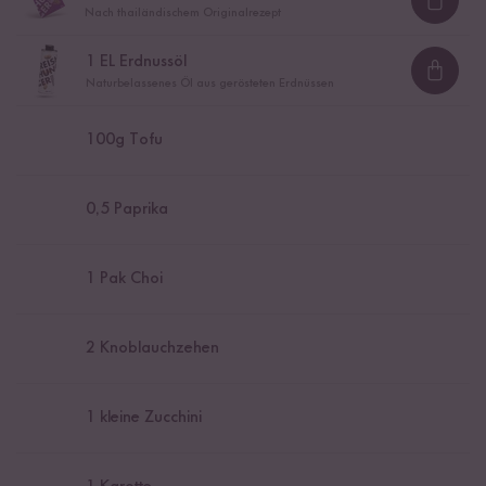
Loadi
Nach thailändischem Originalrezept
1
EL Erdnussöl
Loadi
Naturbelassenes Öl aus gerösteten Erdnüssen
100
g Tofu
0,5
Paprika
1
Pak Choi
2
Knoblauchzehen
1
kleine Zucchini