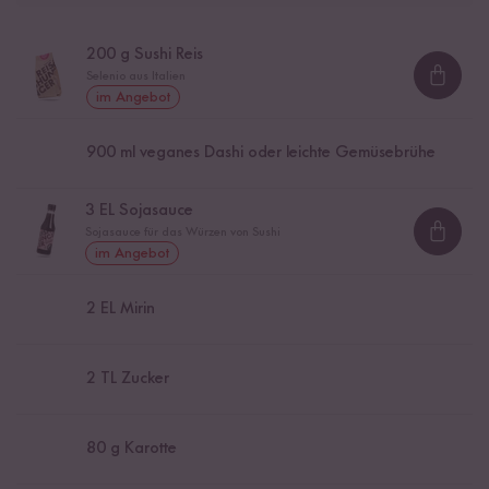
200
g Sushi Reis
Selenio aus Italien
Loadi
im Angebot
900
ml veganes Dashi oder leichte Gemüsebrühe
3
EL Sojasauce
Sojasauce für das Würzen von Sushi
Loadi
im Angebot
2
EL Mirin
2
TL Zucker
80
g Karotte