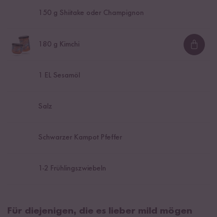
150
g Shiitake oder Champignon
180
g Kimchi
Loadi
1
EL Sesamöl
Salz
Schwarzer Kampot Pfeffer
1
-
2
Frühlingszwiebeln
Für diejenigen, die es lieber mild mögen