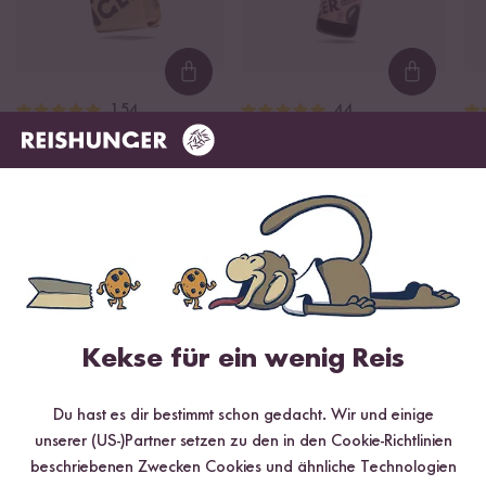
Loading...
Loading
154
44
Sushi Reis
Sojasauce
Ki
ab 3,85 €
ab 2,99 €
ab
6,42 € / kg
11,96 € / L
Empfohlene Produkte
Kekse für ein wenig Reis
Du hast es dir bestimmt schon gedacht. Wir und einige
unserer (US-)Partner setzen zu den in den Cookie-Richtlinien
Loading...
Loading
beschriebenen Zwecken Cookies und ähnliche Technologien
501
368