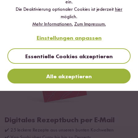
ein.
Bio Basmati Reis
Jasmin Reis
Die Deaktivierung optionaler Cookies ist jederzeit
hier
ab 3,99 €
ab 3,99 €
6,65 € / kg
6,65 € / kg
möglich.
Mehr Informationen.
Zum Impressum.
Einstellungen anpassen
Essentielle Cookies akzeptieren
Alle akzeptieren
Digitales Rezeptbuch per E-Mail
✔️ 25 leckere Rezepte aus unseren bunten Kochwelten
✔️ Von Sushi über Curry bis hin zu Desserts