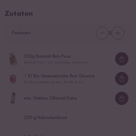
Zutaten
Portionen
2
200
g Basmati Reis Pusa
Loadi
Basmati Pusa 1121 aus Indien, Himalaya
1
EL Bio Gemüsebrühe Reis Gewürz
Loadi
Bio-Gemüsebrühe für Reis, Risotto & Co.
etw. Natives Olivenöl Extra
Loadi
200
g Hähnchenbrust