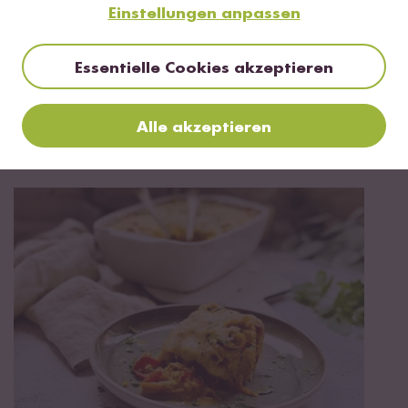
Einstellungen anpassen
Essentielle Cookies akzeptieren
Vegetarisch
90 min
Alle akzeptieren
Tahdig á la Eggs Benedict mit Cashew
Hollandaise