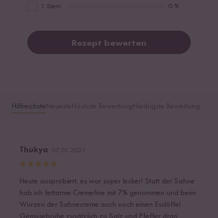
1 Stern
0 %
Rezept bewerten
Hilfreichste
Neueste
Höchste Bewertung
Niedrigste Bewertung
Thukya
07.01.2021
Heute ausprobiert, es war super lecker! Statt der Sahne
hab ich fettarme Cremefine mit 7% genommen und beim
Würzen der Sahnecreme auch noch einen Esslöffel
Gemüsebrühe zusätzlich zu Salz und Pfeffer dran