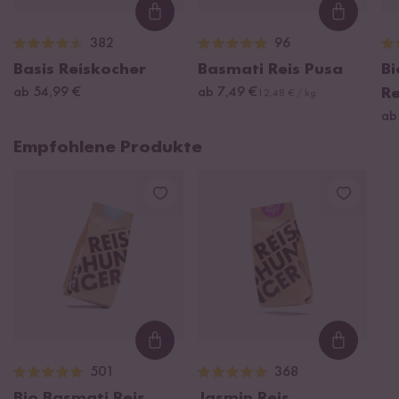
Loading...
Loading
382
96
Basis Reiskocher
Basmati Reis Pusa
B
ab 54,99 €
ab 7,49 €
R
12,48 € / kg
ab
Empfohlene Produkte
Loading...
Loading
501
368
Bio Basmati Reis
Jasmin Reis