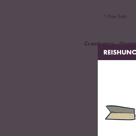
1
Prise Salz
Cranberry - Gra
150
g Cranberri
0,5
Granatapfe
3
EL braunen Zu
40
ml Rotwein o