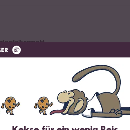
natapfelkompott
es
l
cker
der Cranberry/Granatapfelsaft
Kekse für ein wenig Reis