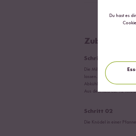
1
EL Maisstärke
Du hast es di
Cookie
Zubereitung
Schritt 01
Ess
Die Milchsorten aufkochen
lassen.
Abkühlen.
Aus dem Reis ca. 12 Knöde
Schritt 02
Die Knödel in einer Pfanne