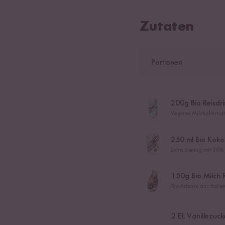
Zutaten
Portionen
200
g Bio Reisdr
Vegane Milchalternati
250
ml Bio Koko
Extra cremig mit 50%
150
g Bio Milch 
Bio-Arborio aus Itali
2
EL Vanillezuck