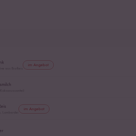
ink
im Angebot
ve aus Bio-Reis
smilch
 Kokosnussanteil
Reis
im Angebot
en, Lombardei
er