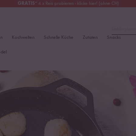
GRATIS
* 4 x Reis probieren - klicke hier! (ohne CH)
erreich
Kostenloser Versand
ab 49 €
Lieblingspro
en
Kochwelten
Schnelle Küche
Zutaten
Snacks
ödel