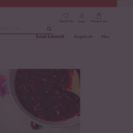
(4.8)
Trusted Shops
Merkliste
Login
Warenkorb
dukt finden ...
Sumi Launch
Angebote
Neu