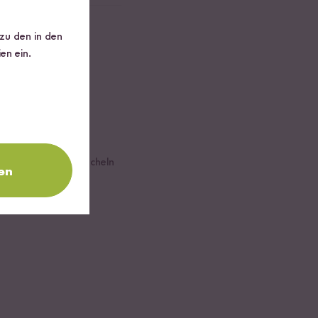
 zu den in den
en ein.
ckel 30 - 40 Min. köcheln
en