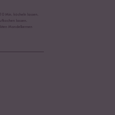
0 Min. köcheln lassen.
ufkochen lassen.
ackten Mandelkernen