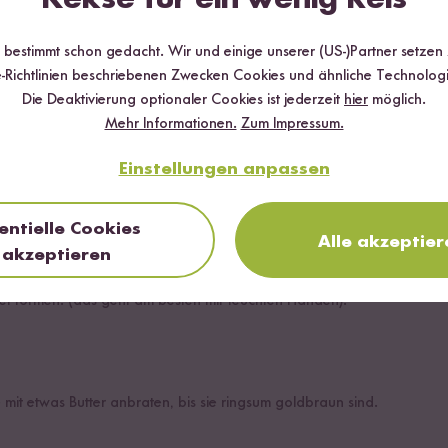
r bestimmt schon gedacht. Wir und einige unserer (US-)Partner setzen
-Richtlinien beschriebenen Zwecken Cookies und ähnliche Technologi
Die Deaktivierung optionaler Cookies ist jederzeit
hier
möglich.
Mehr Informationen.
Zum Impressum.
Einstellungen anpassen
entielle Cookies
, den Milchreis, Salz und Zucker einrühren und mit geschlossenem De
Alle akzeptier
akzeptieren
l formen. (das geht am besten mit feuchten Händen).
 mit etwas Butter anbraten, bis sie ringsum goldbraun sind.