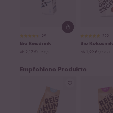
Loading...
29
222
Bio Reisdrink
Bio Kokosmil
ab 2,17 €
ab 1,99 €
2,17 € / L
7,96 € / L
Empfohlene Produkte