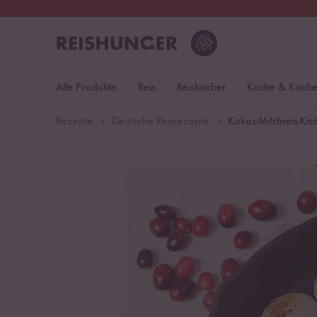
30 Tage
Rückgaberecht
Öst
Alle Produkte
Reis
Reiskocher
Küche & Koch
Rezepte
Deutsche Reisrezepte
Kokos-Milchreis-Kn