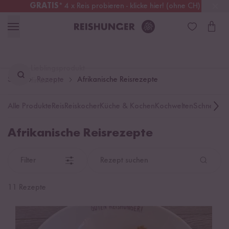
GRATIS
* 4 x Reis probieren - klicke hier! (ohne CH)
Österreich
Kostenloser Versand
ab 49 €
Lieblingsprodukt
Start
Rezepte
Afrikanische Reisrezepte
finden ...
Alle Produkte
Reis
Reiskocher
Küche & Kochen
Kochwelten
Schnelle K
Afrikanische Reisrezepte
Filter
Rezept suchen
11 Rezepte