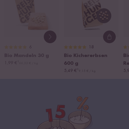
Loading
6
18
Bio Mandeln
30 g
Bio Kichererbsen
Bi
¹
1,99 €
600 g
R
66,33 € / kg
¹
5,49 €
5,
9,15 € / kg