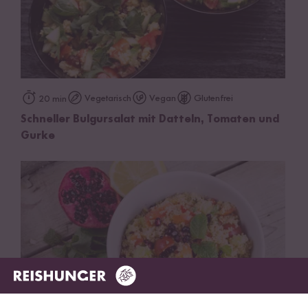
Vegetarisch
Vegan
Glutenfrei
20 min
Schneller Bulgursalat mit Datteln, Tomaten und
Gurke