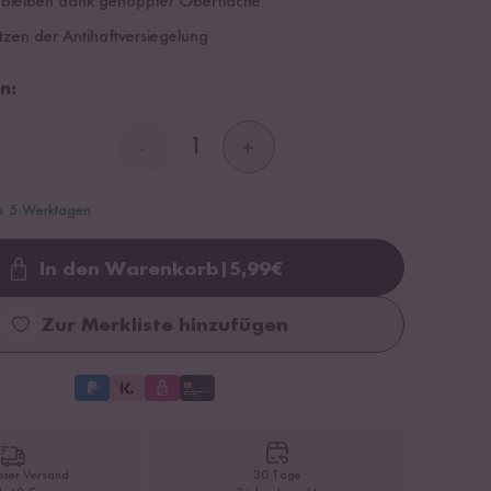
nbleiben dank genoppter Oberfläche
tzen der Antihaftversiegelung
n:
-
+
is 5 Werktagen
In den Warenkorb
|
5,99
€
Loading...
Zur Merkliste hinzufügen
oser Versand
30 Tage