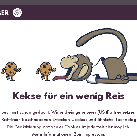
Das sagen unsere Kund:innen
0 Bewertungen
0 Fragen
Hilfreichste
Neueste
Höchs
Schon probiert und für gut befunden?
Dann schreib jetzt die erste Bewertung und teil
Kekse für ein wenig Reis
0 %
0 %
r bestimmt schon gedacht. Wir und einige unserer (US-)Partner setzen
-Richtlinien beschriebenen Zwecken Cookies und ähnliche Technologi
0 %
Die Deaktivierung optionaler Cookies ist jederzeit
hier
möglich.
0 %
Mehr Informationen.
Zum Impressum.