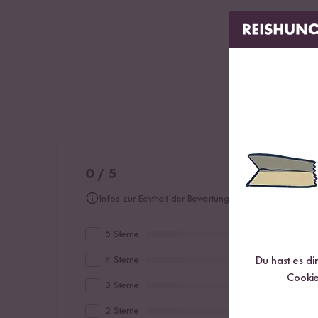
Gewicht: 27g
0 / 5
Infos zur Echtheit der Bewertungen
5 Sterne
4 Sterne
Du hast es di
Cookie
3 Sterne
2 Sterne