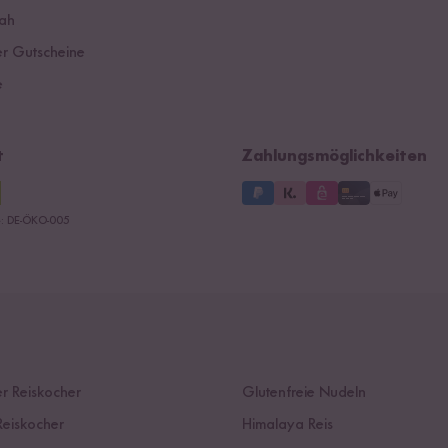
ah
r Gutscheine
e
t
Zahlungsmöglichkeiten
le: DE-ÖKO-005
r Reiskocher
Glutenfreie Nudeln
Reiskocher
Himalaya Reis