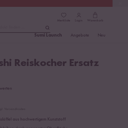
(4.8)
Trusted Shops
Merkliste
Login
Warenkorb
dukt finden ...
Sumi Launch
Angebote
Neu
shi Reiskocher Ersatz
werten
zgl. Versandkosten
eislöffel aus hochwertigem Kunststoff