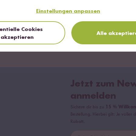
0 %
Einstellungen anpassen
entielle Cookies
Alle akzeptier
akzeptieren
Jetzt zum New
anmelden
Sichere dir bis zu
15 % Willko
Bestellung. Hierbei gilt: Je volle
Rabatt.