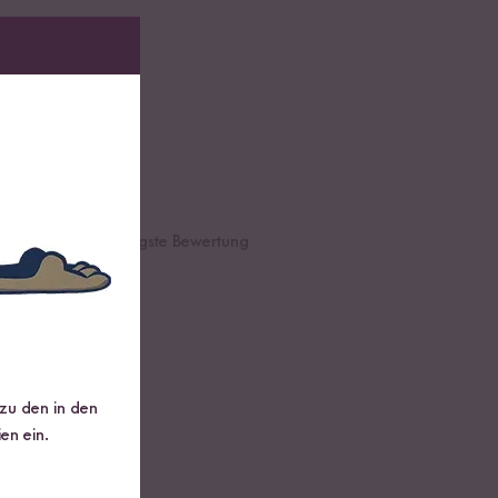
te Bewertung
Niedrigste Bewertung
e deine Erfahrung!
 zu den in den
en ein.