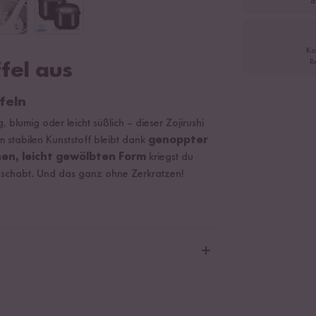
a
Ko
R
fel aus
feln
 blumig oder leicht süßlich – dieser Zojirushi
em stabilen Kunststoff bleibt dank
genoppter
hen, leicht gewölbten Form
kriegst du
eschabt. Und das ganz ohne Zerkratzen!