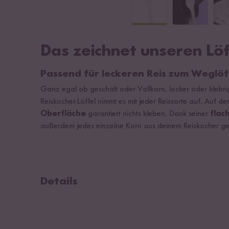
Das zeichnet unseren Löf
Passend für leckeren Reis zum Weglöf
Ganz egal ob geschält oder Vollkorn, locker oder klebrig,
Reiskocher-Löffel nimmt es mit jeder Reissorte auf. Auf d
Oberfläche
garantiert nichts kleben. Dank seiner
flac
außerdem jedes einzelne Korn aus deinem Reiskocher g
Details
Maße: 20cm x 7cm
Material: PP
Farbe: Weiß