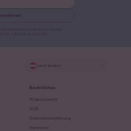
nnieren
 Sumi Digitaler Reiskocher & Sumi Digitaler
9 €/CHF, 5 % Rabatt ab 29 €/CHF
Land ändern
Deutschland
Rechtliches
Schweiz
Widerrufsrecht
Österreich
AGB
Datenschutzerklärung
Niederlande
Impressum