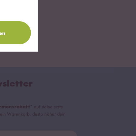
en
sletter
mmensrabatt*
auf deine erste
r dein Warenkorb, desto höher dein