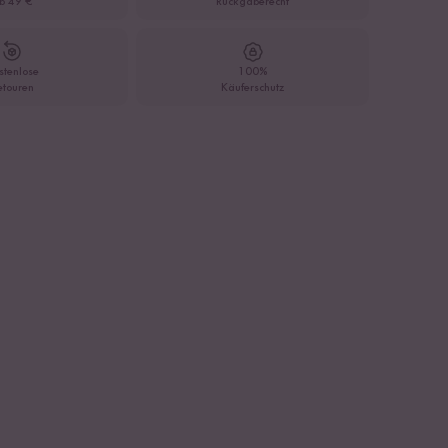
b 49 €
Rückgaberecht
stenlose
100%
etouren
Käuferschutz