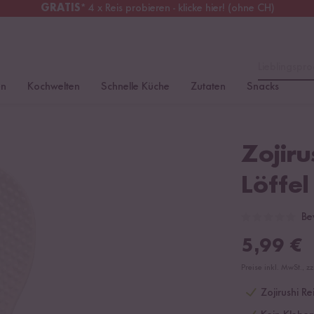
GRATIS
* 4 x Reis probieren - klicke hier! (ohne CH)
erreich
Kostenloser Versand
ab 49 €
Lieblingspro
en
Kochwelten
Schnelle Küche
Zutaten
Snacks
Zojiru
Löffel
Be
5,99
€
Preise inkl. MwSt., z
Zojirushi R