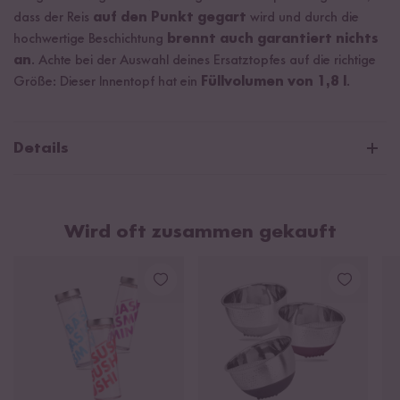
dass der Reis
auf den Punkt gegart
wird und durch die
hochwertige Beschichtung
brennt auch garantiert nichts
an
. Achte bei der Auswahl deines Ersatztopfes auf die richtige
Größe: Dieser Innentopf hat ein
Füllvolumen von 1,8 l
.
Details
Hochwertiger Zusatz- oder Ersatztopf für den Zojirushi
Reiskocher
Wird oft zusammen gekauft
Mit hochwertiger doppelter Antihaftbeschichtung
Füllvolumen: 1,8 l
Durchmesser: 23,7 cm / Höhe: 14,5 cm
Gewicht: 0,524 kg
Reiskocher Herstellerbezeichnung: NL-GAQ-18
Ersatztopf Herstellerbezeichnung: B567