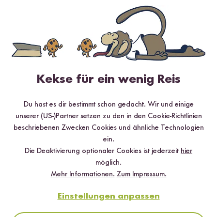
5 Sterne
0 %
4 Sterne
0 %
3 Sterne
0 %
2 Sterne
0 %
Kekse für ein wenig Reis
1 Stern
0 %
Du hast es dir bestimmt schon gedacht. Wir und einige
unserer (US-)Partner setzen zu den in den Cookie-Richtlinien
Bewerte dieses Produkt
beschriebenen Zwecken Cookies und ähnliche Technologien
ein.
Die Deaktivierung optionaler Cookies ist jederzeit
hier
möglich.
Mehr Informationen.
Zum Impressum.
Hilfreichste
Neueste
Höchste Bewertung
Niedrigste Bewertung
Einstellungen anpassen
Schon probiert und für gut befunden?