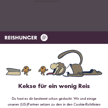
4.76 / 5
Infos zur Echtheit der Bewertungen
5 Sterne
81.6 %
4 Sterne
12.6 %
3 Sterne
5.7 %
2 Sterne
0 %
Kekse für ein wenig Reis
1 Stern
0 %
Du hast es dir bestimmt schon gedacht. Wir und einige
unserer (US-)Partner setzen zu den in den Cookie-Richtlinien
Bewerte dieses Produkt