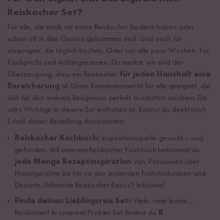
Reiskocher Set?
Für alle, die noch nie einen Reiskocher bedient haben oder
schon oft in den Genuss gekommen sind. Und auch für
diejenigen, die täglich kochen. Oder nur alle paar Wochen. Für
Kochprofis und Anfänger:innen. Du merkst, wir sind der
Überzeugung, dass ein Reiskocher
für jeden Haushalt eine
Bereicherung
ist. Unser Kennenlernset ist für alle geeignet, die
sich für den wahren Reisgenuss perfekt ausstatten möchten. Da
alles Wichtige in diesem Set enthalten ist, kannst du direkt nach
Erhalt deiner Bestellung durchstarten:
Reiskocher Kochbuch:
Inspirationsquelle gesucht – und
gefunden. Mit unserem Reiskocher Kochbuch bekommst du
jede Menge Rezeptinspiration
von Vorspeisen über
Hauptgerichte bis hin zu den leckersten Frühstücksideen und
Desserts. Hilfreiche Reiskocher Basics? Inklusive!
Finde deinen Lieblingsreis Set:
Viele, viele bunte …
Reiskörner! In unserem Probier Set findest du
8