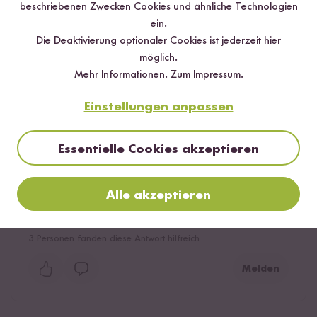
beschriebenen Zwecken Cookies und ähnliche Technologien
ein.
Die Deaktivierung optionaler Cookies ist jederzeit
hier
möglich.
Mehr Informationen.
Zum Impressum.
Hilfreichste
Neueste
Höchste Bewertung
Niedrigste Bewertung
Einstellungen anpassen
Essentielle Cookies akzeptieren
Tom
13.02.2023
Alle akzeptieren
Gutes Gerät, die waschschüssel ist leider Recht nutzlos
weil sich Reis in den löchern festsetzt.
3
Personen fanden diese Antwort hilfreich
Melden