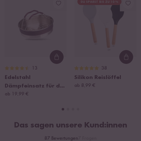
DU SPARST BIS ZU 10 %
Loading...
Loadi
13
38
Edelstahl
Silikon Reislöffel
Dämpfeinsatz für den
ab 8,99 €
Digitalen Mini
ab 19,99 €
Reiskocher 0,6l
Das sagen unsere Kund:innen
87 Bewertungen
7 Fragen