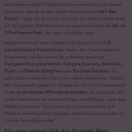
beschreiben würden? Kleines Küchenwunder! Denn mit diesem
Reiskocher gelingt dir dein liebster Reis jedes Mal
auf den
Punkt
– egal, ob du nur für dich oder für deine Liebsten direkt
mit. Im Digitalen Mini Reiskocher ist ausreichend Platz für
bis zu
3 Portionen Reis
, der ganz von alleine gart.
Insgesamt verfügt unser Digitaler Mini Reiskocher über
8
verschiedene Funktionen
. Neben den 3 verschiedenen
Programmen für Reis kannst du außerdem knusprige
Reisgerichte zubereiten, Congee kochen, Gemüse,
Fisch
und
Fleisch dämpfen
oder
Kuchen backen
. Du
siehst schon: unser Mini Digi ist ein wahrer Alleskönner. Sobald
dein Reis perfekt gegart ist, schaltet das Gerät sich automatisch
in den
praktischen Warmhaltemodus
. So kannst du dich
in aller Seelenruhe mit anderen Dingen beschäftigen, ohne dass
dein Reis anbrennt. Wenn dann doch mal etwas hakt, kein
Problem: beim Kauf eines Digitalen Mini Reiskochers erhältst du
3 Jahre Herstellergarantie*.
Für wen eignet sich das Digitale Mini