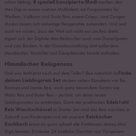
schön klebrig.
8 speziell konzipierte Modi
machen den
Mini Digi zu einem wahren Multitalent: mit Programmen für
Weißen,- Vollkorn- und Sushi Reis, einem Crispy,- und Congee
Modus lassen sich vielseitige Reisgerichte zubereiten. Und weil
auch wir wissen, dass die Welt sich nicht nur um Reis dreht,
eignet sich der Digitale Mini Reiskocher auch zum Dampfgaren
und zum Backen. In der Grundausstattung sind außerdem
Messbecher, Reislöffel und Dämpfeinsatz bereits enthalten.
Himmlischer Reisgenuss
Und was fehlt jetzt noch auf dem Teller? Reis natürlich! Im
Finde
deinen Lieblingsreis Set
stecken neben Klassikern wie Bio
Basmati- und Jasmin Reis, auch ganz besondere Sorten wie
Natur Reis und Roter Reis – perfekt, um deine neuen
Lieblingssorten zu entdecken. Dank der praktischen
Edelstahl
Reis Waschschüssel
im Starter Set wird das Reis waschen in
Zukunft zum Kinderspiel und mit unserem
Reiskocher
Kochbuch
lernst du ganz schnell alle Funktionen deines Mini
Digis kennen. Entdecke 24 köstliche Gerichte von Vorspeisen