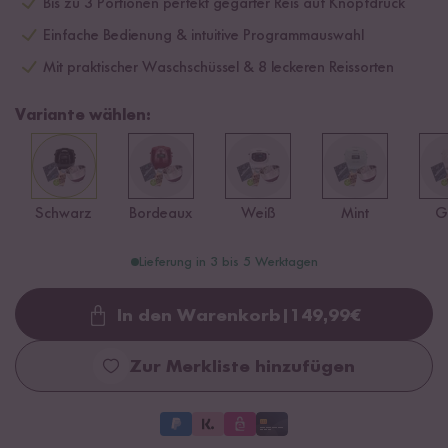
Bis zu 3 Portionen perfekt gegarter Reis auf Knopfdruck
Einfache Bedienung & intuitive Programmauswahl
Mit praktischer Waschschüssel & 8 leckeren Reissorten
Variante wählen:
Schwarz
Bordeaux
Weiß
Mint
G
Lieferung in 3 bis 5 Werktagen
In den Warenkorb
|
149,99
€
Loading...
Zur Merkliste hinzufügen