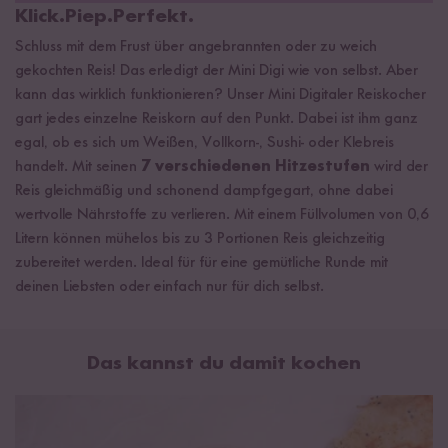
Klick.Piep.Perfekt.
kontaktiere bitte unseren Customer Support
Schluss mit dem Frust über angebrannten oder zu weich
Bei eigenmächtigen Veränderungen am Gerät erlischt leider
gekochten Reis! Das erledigt der Mini Digi wie von selbst. Aber
unsere Gewährleistung
kann das wirklich funktionieren? Unser Mini Digitaler Reiskocher
*Nicht in der Schweiz gültig
gart jedes einzelne Reiskorn auf den Punkt. Dabei ist ihm ganz
egal, ob es sich um Weißen, Vollkorn-, Sushi- oder Klebreis
Finde deinen Lieblingsreis Set
handelt. Mit seinen
7 verschiedenen Hitzestufen
wird der
Jasmin Reis, Thai-Hom-Mali aus Thailand
Reis gleichmäßig und schonend dampfgegart, ohne dabei
wertvolle Nährstoffe zu verlieren. Mit einem Füllvolumen von 0,6
Basmati Reis, Bio-Super vom Himalaya, Pakistan
Litern können mühelos bis zu 3 Portionen Reis gleichzeitig
Bio Vollkorn Basmati, aus Pakistan
zubereitet werden. Ideal für für eine gemütliche Runde mit
Kleb Reis, aus Vietnam
deinen Liebsten oder einfach nur für dich selbst.
Schwarzer Reis, Bio Nerone vom Piemont, Italien
Natur Reis, Bio-Tondo Integrale vom Piemont, Italien
Das kannst du damit kochen
Roter Reis, Bio-Rosso vom Piemont, Italien
Sushi Reis, Selenio, aus Italien