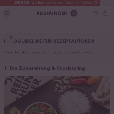
GRATIS
* 4 x Reis probieren - klicke hier! (ohne CH)
Österreich
Kostenloser Versand
ab 49 €
Lieblingsprodukt
finden ...
FOTOGUIDELINE FÜR REZEPTAUTOREN
Hier erfährst du, wie du zum absoluten Food-Star wirst!
1. Die Zubereitung & Foodstyling