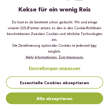
Bei Dunkelheit mit künstlichem Licht arbeiten, z.B. mit einer
Kekse für ein wenig Reis
Softbox oder Blitz
Normale Lampen sind nicht so gut geeignet, da sie zu wenig
Du hast es dir bestimmt schon gedacht. Wir und einige
Licht liefern und oft nicht farbneutral sind.
unserer (US-)Partner setzen zu den in den Cookie-Richtlinien
Die Verschlusszeit
beschriebenen Zwecken Cookies und ähnliche Technologien
ein.
Während der Verschlusszeit wird auf dem Sensor abgebildet,
Die Deaktivierung optionaler Cookies ist jederzeit
hier
was in der Zeit des Lichteinfalls passiert.
möglich.
Mehr Informationen.
Zum Impressum.
Die Blendenöffnung
Einstellungen anpassen
Eine kleine Öffnung lässt nur wenig Licht durch und sorgt für viel
schärfe. Eine große Blendenöffnung hingegen lässt viel Licht
Essentielle Cookies akzeptieren
durch und bringt somit viel unschärfe.
Alle akzeptieren
Der ISO Wert
Versuche möglichst einen niedrigen ISO Wert zu nutzen. Denn