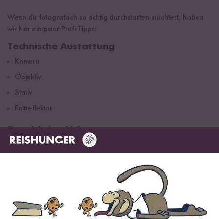
Wenn du fotografisch so richtig durchstarten möchtest, haben
wir hier ein paar Profi-Tipps:
Technische Austattung
Kamera
Objektiv
Stativ
Faltreflektor
Das richtige Licht
Fotografiere am besten bei Tageslicht am Fenster, möglichst
ohne direkte Sonneneinstrahlung
Licht ggf. mit einem dünnen weißen Stoff (inneres eines
Faltreflektor) weicher machen
Schatten kannst du mit Reflektoren oder Styroporplatten
aufhellen