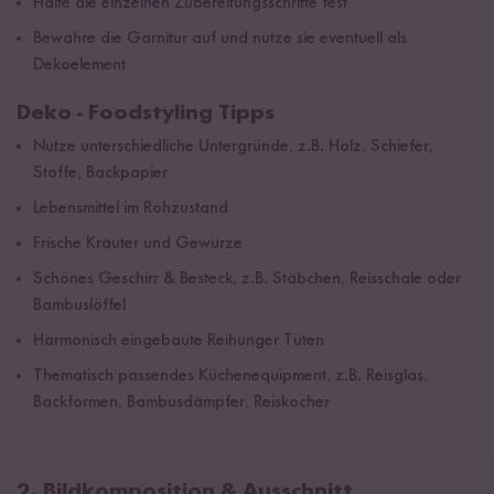
Halte die einzelnen Zubereitungsschritte fest
Bewahre die Garnitur auf und nutze sie eventuell als
Dekoelement
Deko - Foodstyling Tipps
Nutze unterschiedliche Untergründe, z.B. Holz, Schiefer,
Stoffe, Backpapier
Lebensmittel im Rohzustand
Frische Kräuter und Gewürze
Schönes Geschirr & Besteck, z.B. Stäbchen, Reisschale oder
Bambuslöffel
Harmonisch eingebaute Reihunger Tüten
Thematisch passendes Küchenequipment, z.B. Reisglas,
Backformen, Bambusdämpfer, Reiskocher
2. Bildkomposition & Ausschnitt