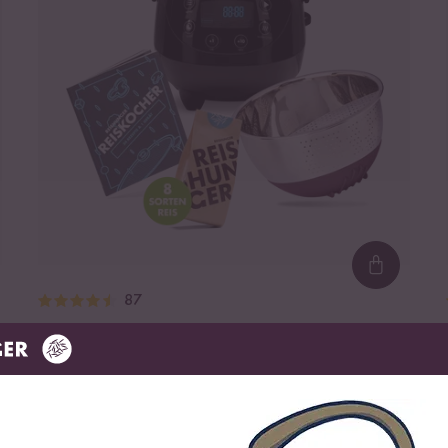
ding...
Loading.
87
Digitaler Mini Reiskocher Starter Set
Schwarz
¹
149,99 €