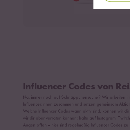
Influencer Codes von Re
Na, immer noch auf Schnäppchensuche? Wir arbeiten im
Influencer:innen zusammen und setzen gemeinsam Aktio
Welche Influencer Codes wann aktiv sind, können wir dir
wir dir aber verraten können: halte auf Instagram, Twi
Augen offen – hier sind regelmäßig Influencer Codes zu f