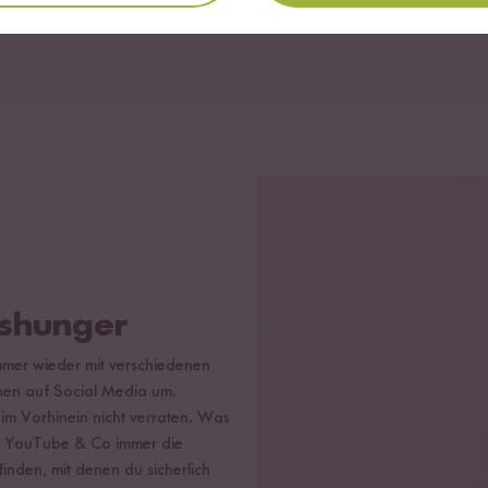
Schweiz anwendbar. Wichtig: Geschenk muss aktiv im Warenkorb ausgewählt
ishunger
mer wieder mit verschiedenen
nen auf Social Media um.
 im Vorhinein nicht verraten. Was
tch YouTube & Co immer die
inden, mit denen du sicherlich