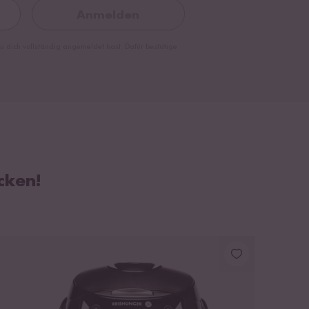
Anmelden
 dich vollständig angemeldet hast. Dafür bestätige
cken!