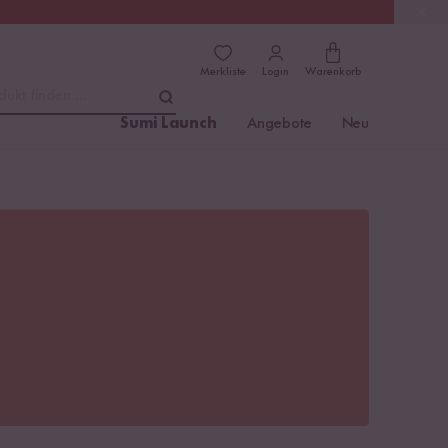
(4.8)
Trusted Shops
Merkliste
Login
Warenkorb
dukt finden ...
Sumi Launch
Angebote
Neu