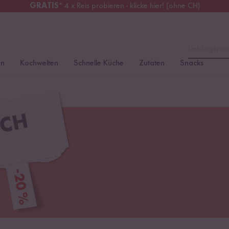
GRATIS
* 4 x Reis probieren - klicke hier! (ohne CH)
erreich
Kostenloser Versand
ab 49 €
Lieblingspro
en
Kochwelten
Schnelle Küche
Zutaten
Snacks