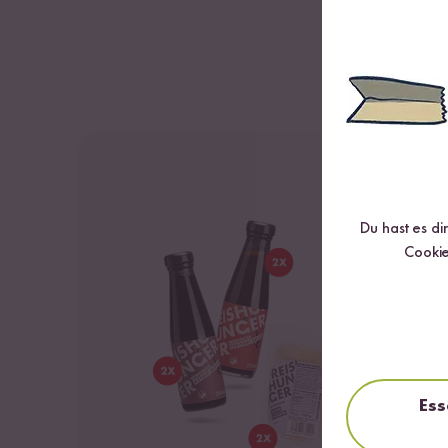
Du hast es di
Cookie
Ess