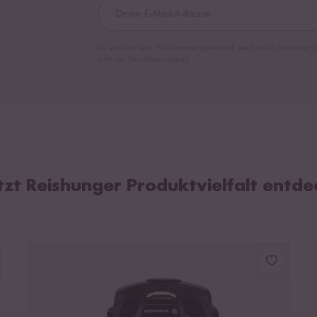
Du erhältst dein Willkommensgeschenk per E-Mail, nachdem du
bitte die Bestätigungsmail.
zt Reishunger Produktvielfalt entde