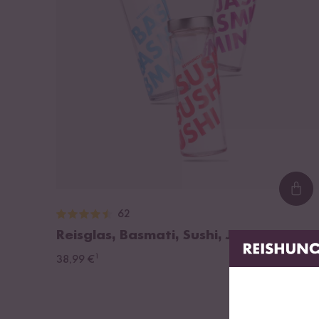
Loa
62
Reisglas, Basmati, Sushi, Jasmin
¹
38,99 €