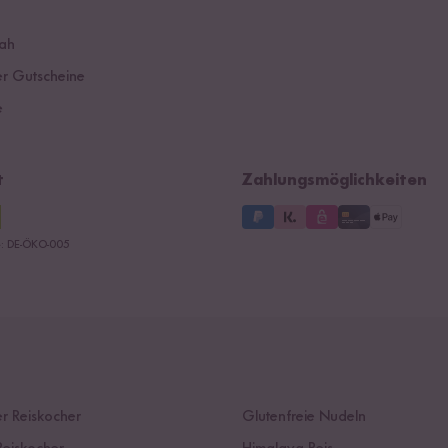
ah
r Gutscheine
e
t
Zahlungsmöglichkeiten
le: DE-ÖKO-005
r Reiskocher
Glutenfreie Nudeln