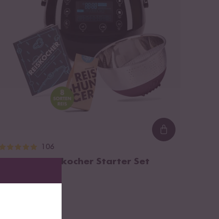
..
Loading...
106
Digitaler Reiskocher Starter Set
Schwarz
¹
194,99 €