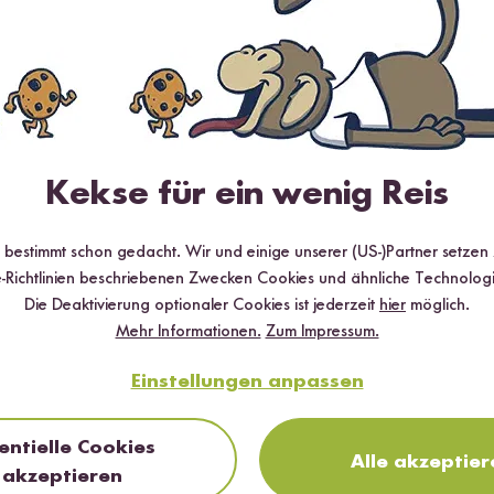
Alle Angebote entdecken
Kekse für ein wenig Reis
1 Code, 4 Möglichkeiten!
r bestimmt schon gedacht. Wir und einige unserer (US-)Partner setzen
-Richtlinien beschriebenen Zwecken Cookies und ähnliche Technologi
Jetzt Code eingeben und
1 von 4 Geschenken*
sichern:
Die Deaktivierung optionaler Cookies ist jederzeit
hier
möglich.
Ketjap Manis oder 2 x Sushi Ingwer. Manche Produkte könn
Mehr Informationen.
Zum Impressum.
– voller Geschmack bleibt garantiert!
Einstellungen anpassen
L
Jetzt ei
entielle Cookies
Alle akzeptier
*2 x Teriyaki oder 2 x Ketjap Manis gültig ab 19 € Mindestbestellwert, 2 x N
akzeptieren
Mindestbestellwert (exkl. Versandkosten), nur solange der Vorrat reicht, nicht 