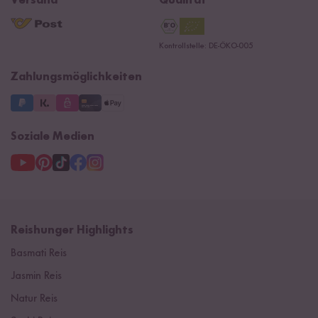
Versand
Qualität
Kontaktformular
AGB
Reishunger Gutscheine
Datenschutzerklärung
Ersatzteile
Kontrollstelle: DE-ÖKO-005
Impressum
Zahlungsmöglichkeiten
Soziale Medien
Reishunger Highlights
Basmati Reis
Jasmin Reis
Natur Reis