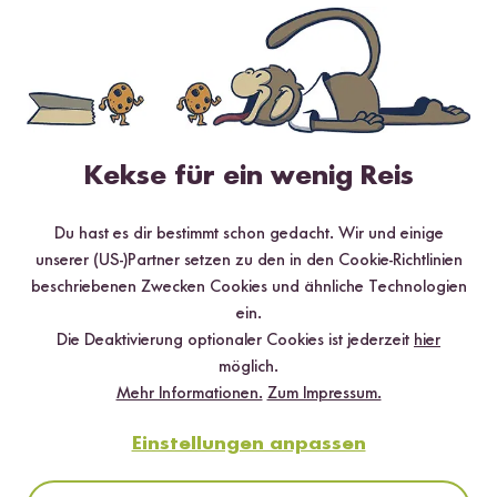
4 / 5
5 Sterne
0 %
Kekse für ein wenig Reis
4 Sterne
100 %
3 Sterne
0 %
Du hast es dir bestimmt schon gedacht. Wir und einige
unserer (US-)Partner setzen zu den in den Cookie-Richtlinien
2 Sterne
0 %
beschriebenen Zwecken Cookies und ähnliche Technologien
1 Stern
0 %
ein.
Die Deaktivierung optionaler Cookies ist jederzeit
hier
möglich.
Rezept bewerten
Mehr Informationen.
Zum Impressum.
Einstellungen anpassen