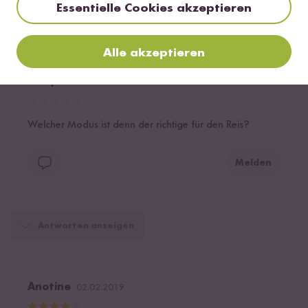
Essentielle Cookies akzeptieren
Hilfreichste
Neueste
Höchste Bewertung
Niedrigste Bewertung
Alle akzeptieren
Jessy
10.02.2019
Welcher Modus ist denn der richtige für den Reis?
Melden
Antworten anzeigen
Anotine
02.02.2019