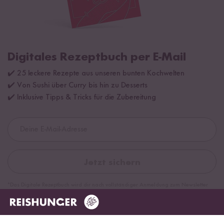
Digitales Rezeptbuch per E-Mail
✔️ 25 leckere Rezepte aus unseren bunten Kochwelten
✔️ Von Sushi über Curry bis hin zu Desserts
✔️ Inklusive Tipps & Tricks für die Zubereitung
Jetzt sichern
*Das Digitale Rezeptbuch wird dir nach vollständiger Anmeldung zum Newsletter
per E-Mail zugeschickt.
Bewertungen