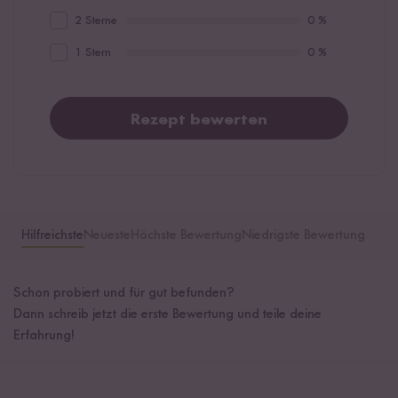
2 Sterne
0 %
1 Stern
0 %
Rezept bewerten
Hilfreichste
Neueste
Höchste Bewertung
Niedrigste Bewertung
Schon probiert und für gut befunden?
Dann schreib jetzt die erste Bewertung und teile deine
Erfahrung!