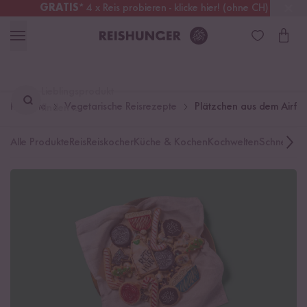
GRATIS
* 4 x Reis probieren - klicke hier! (ohne CH)
Österreich
Kostenloser Versand
ab 49 €
Lieblingsprodukt
Rezepte
Vegetarische Reisrezepte
Plätzchen aus dem Airfry
finden ...
Alle Produkte
Reis
Reiskocher
Küche & Kochen
Kochwelten
Schnelle K