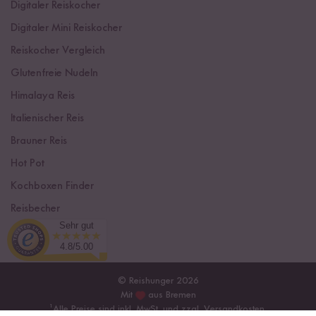
Digitaler Reiskocher
Digitaler Mini Reiskocher
Reiskocher Vergleich
Glutenfreie Nudeln
Himalaya Reis
Italienischer Reis
Brauner Reis
Hot Pot
Kochboxen Finder
Reisbecher
Sehr gut
Sushi Einsteiger Box
4.8/5.00
© Reishunger 2026
Mit
aus Bremen
¹
Alle Preise sind inkl. MwSt. und zzgl.
Versandkosten
.