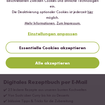
beschriebenen Zwecken Cookies und ähnliche Technologien
Gekocht mit
ein.
Die Deaktivierung optionaler Cookies ist jederzeit
hier
möglich.
Mehr Informationen.
Zum Impressum.
Einstellungen anpassen
Essentielle Cookies akzeptieren
Alle akzeptieren
Digitales Rezeptbuch per E-Mail
✔️ 25 leckere Rezepte aus unseren bunten Kochwelten
✔️ Von Sushi über Curry bis hin zu Desserts
✔️ Inklusive Tipps & Tricks für die Zubereitung