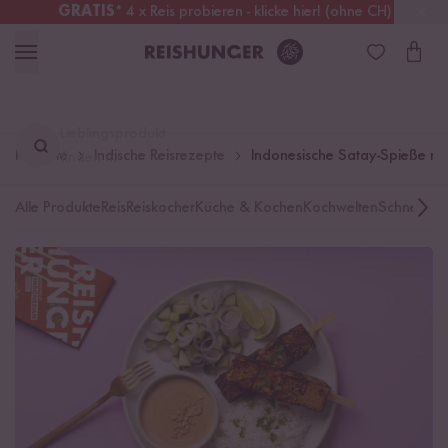
GRATIS
* 4 x Reis probieren - klicke hier! (ohne CH)
Österreich
Kostenloser Versand
ab 49 €
Lieblingsprodukt
Rezepte
Indische Reisrezepte
Indonesische Satay-Spieße mit
finden ...
Alle Produkte
Reis
Reiskocher
Küche & Kochen
Kochwelten
Schnelle K