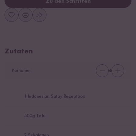
Zu den Schritten
Zutaten
Portionen
4
1
Indonesian Satay Rezeptbox
500
g Tofu
2
Schalotten