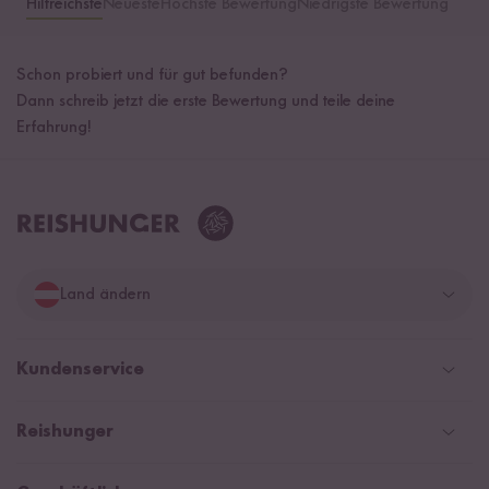
Hilfreichste
Neueste
Höchste Bewertung
Niedrigste Bewertung
Schon probiert und für gut befunden?
Dann schreib jetzt die erste Bewertung und teile deine
Erfahrung!
Land ändern
Deutschland
Kundenservice
Schweiz
Help Center und FAQ
Reishunger
Österreich
Versandinformationen
Newsletter