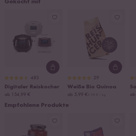
Gekocht mit
Loading...
Loading
483
29
Digitaler Reiskocher
Weiße Bio Quinoa
S
ab 154,99 €
ab 5,99 €
ab
9,98 € / kg
Empfohlene Produkte