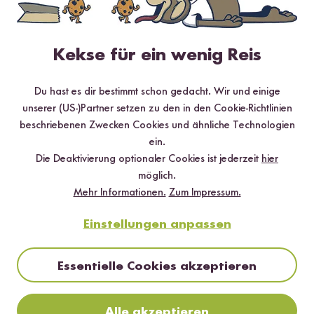
Mehr Rezepte mit Weiße Bio Quinoa
Kekse für ein wenig Reis
Du hast es dir bestimmt schon gedacht. Wir und einige
unserer (US-)Partner setzen zu den in den Cookie-Richtlinien
beschriebenen Zwecken Cookies und ähnliche Technologien
ein.
Die Deaktivierung optionaler Cookies ist jederzeit
hier
möglich.
Mehr Informationen.
Zum Impressum.
Einstellungen anpassen
Vegetarisch
Glutenfrei
25 min
Wintersalat mit Quinoa, Granatapfel,
Süßkartoffel und Orangen- Vinaigrette
Essentielle Cookies akzeptieren
Alle akzeptieren