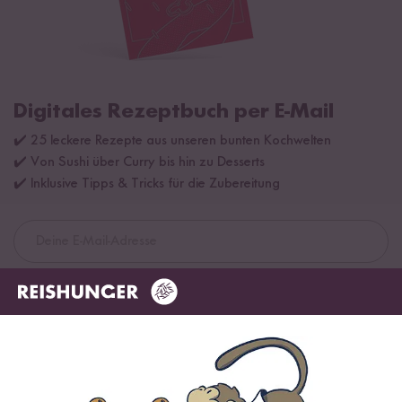
Digitales Rezeptbuch per E-Mail
✔️ 25 leckere Rezepte aus unseren bunten Kochwelten
✔️ Von Sushi über Curry bis hin zu Desserts
✔️ Inklusive Tipps & Tricks für die Zubereitung
Jetzt sichern
*Das Digitale Rezeptbuch wird dir nach vollständiger Anmeldung zum Newsletter
per E-Mail zugeschickt.