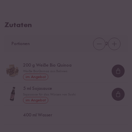
Zutaten
Portionen
2
200
g Weiße Bio Quinoa
Weiße Bio-Quinoa aus Bolivien
Loadi
im Angebot
5
ml Sojasauce
Sojasauce für das Würzen von Sushi
Loadi
im Angebot
400
ml Wasser