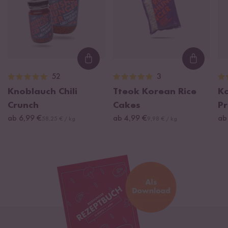
Loading...
Loading
52
3
Knoblauch Chili
Tteok Korean Rice
K
Crunch
Cakes
Pr
ab 6,99 €
ab 4,99 €
ab
58,25 € / kg
9,98 € / kg