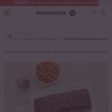
GRATIS
* 4 x Reis probieren - klicke hier! (ohne CH)
Österreich
Kostenloser Versand
ab 49 €
Lieblingsprodukt
Rezepte
Deutsche Reisrezepte
Schoko-Bananenbrot (vegan &
finden ...
Alle Produkte
Reis
Reiskocher
Küche & Kochen
Kochwelten
Schnelle K