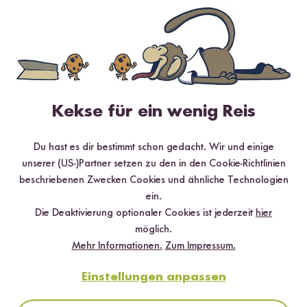
✔️ Von Sushi über Curry bis hin zu Desserts
✔️ Inklusive Tipps & Tricks für die Zubereitung
Kekse für ein wenig Reis
Jetzt sichern
*Das Digitale Rezeptbuch wird dir nach vollständiger Anmeldung zum Newsletter
Du hast es dir bestimmt schon gedacht. Wir und einige
per E-Mail zugeschickt.
unserer (US-)Partner setzen zu den in den Cookie-Richtlinien
beschriebenen Zwecken Cookies und ähnliche Technologien
Mehr Rezepte mit Bio Vollkorn
ein.
Reismehl
Die Deaktivierung optionaler Cookies ist jederzeit
hier
möglich.
Mehr Informationen.
Zum Impressum.
Einstellungen anpassen