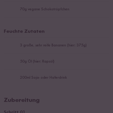
70
g vegane Schokotröpfchen
Feuchte Zutaten
3
große, sehr reife Bananen (hier: 375g)
50
g Öl (hier: Rapsöl)
200
ml Soja- oder Haferdrink
Zubereitung
Schritt 01