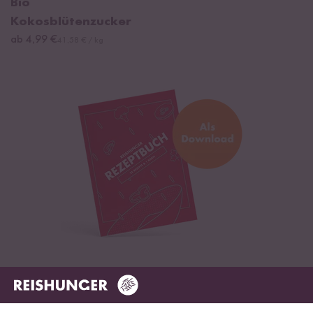
Bio
Kokosblütenzucker
ab 4,99 €
41,58 € / kg
Digitales Rezeptbuch per E-Mail
✔️ 25 leckere Rezepte aus unseren bunten Kochwelten