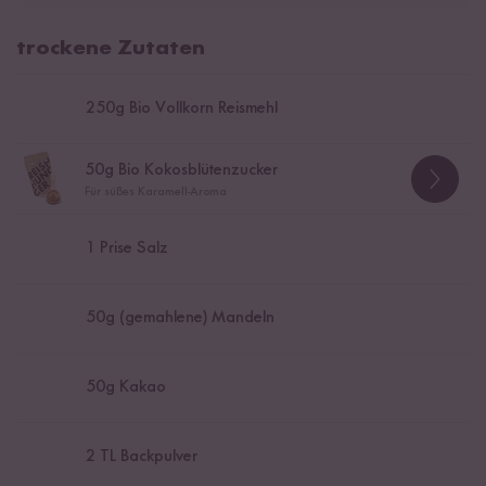
trockene Zutaten
250
g Bio Vollkorn Reismehl
50
g Bio Kokosblütenzucker
Für süßes Karamell-Aroma
1
Prise Salz
50
g (gemahlene) Mandeln
50
g Kakao
2
TL Backpulver