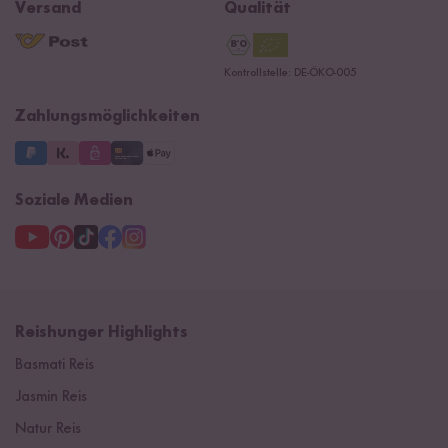
Navacopah
Versand
Qualität
Kontaktformular
AGB
Reishunger Gutscheine
Datenschutzerklärung
Ersatzteile
Kontrollstelle: DE-ÖKO-005
Impressum
Zahlungsmöglichkeiten
Soziale Medien
Reishunger Highlights
Basmati Reis
Jasmin Reis
Natur Reis