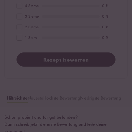
4 Sterne
0 %
3 Sterne
0 %
2 Sterne
0 %
1 Stern
0 %
Rezept bewerten
Hilfreichste
Neueste
Höchste Bewertung
Niedrigste Bewertung
Schon probiert und für gut befunden?
Dann schreib jetzt die erste Bewertung und teile deine
Erfahrung!