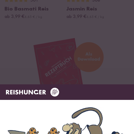
501
368
Bio Basmati Reis
Jasmin Reis
ab 3,99 €
ab 3,99 €
6,65 € / kg
6,65 € / kg
Digitales Rezeptbuch per E-Mail
✔️ 25 leckere Rezepte aus unseren bunten Kochwelten