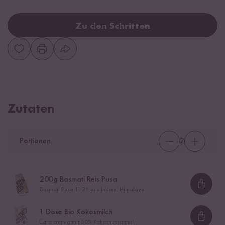
Zu den Schritten
Zutaten
Portionen
2
200
g Basmati Reis Pusa
Loadi
Basmati Pusa 1121 aus Indien, Himalaya
1
Dose Bio Kokosmilch
Loadi
Extra cremig mit 50% Kokosnussanteil