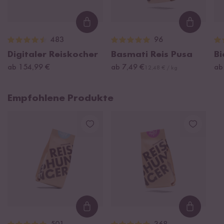
Loading...
Loading
483
96
Digitaler Reiskocher
Basmati Reis Pusa
Bi
ab 154,99 €
ab 7,49 €
ab
12,48 € / kg
Empfohlene Produkte
Loading...
Loading