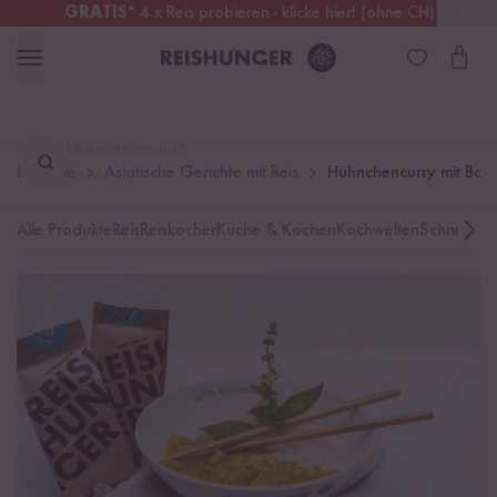
GRATIS
* 4 x Reis probieren - klicke hier! (ohne CH)
Österreich
Kostenloser Versand
ab 49 €
Lieblingsprodukt
Rezepte
Asiatische Gerichte mit Reis
Hühnchencurry mit Ba
finden ...
Alle Produkte
Reis
Reiskocher
Küche & Kochen
Kochwelten
Schnelle K