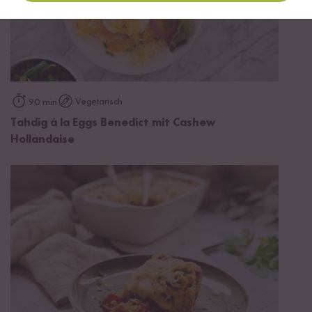
Vegetarisch
90 min
Tahdig á la Eggs Benedict mit Cashew
Hollandaise