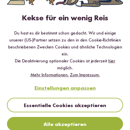
✔️ Von Sushi über Curry bis hin zu Desserts
✔️ Inklusive Tipps & Tricks für die Zubereitung
Kekse für ein wenig Reis
Du hast es dir bestimmt schon gedacht. Wir und einige
unserer (US-)Partner setzen zu den in den Cookie-Richtlinien
Jetzt sichern
beschriebenen Zwecken Cookies und ähnliche Technologien
ein.
*Das Digitale Rezeptbuch wird dir nach vollständiger Anmeldung zum Newsletter
Die Deaktivierung optionaler Cookies ist jederzeit
hier
per E-Mail zugeschickt.
möglich.
Mehr Informationen.
Zum Impressum.
Mehr Rezepte mit Basmati Reis Pusa
Einstellungen anpassen
Essentielle Cookies akzeptieren
Alle akzeptieren