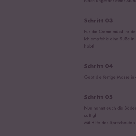
Nach ungefähr einer Stund
Schritt 03
Für die Creme müsst ihr d
Ich empfehle eine Süße in 
habt!
Schritt 04
Gebt die fertige Masse in e
Schritt 05
Nun nehmt euch die Böden.
saftig!
Mit Hilfe des Spritzbeutel