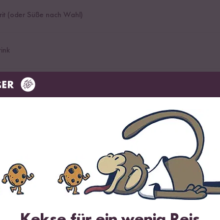
rit (oder Süße nach Wahl)
ink
ln
obelt, gestiftet, wie du magst!)
Kekse für ein wenig Reis