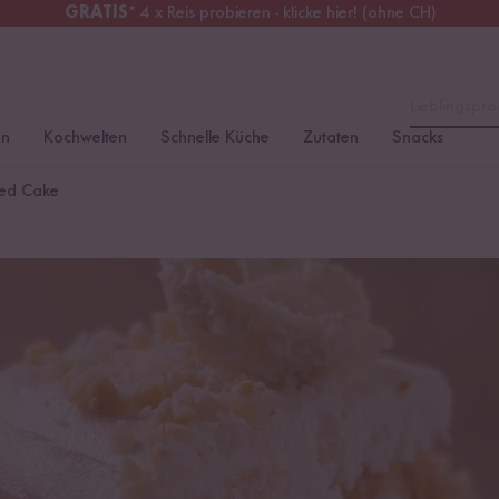
GRATIS
* 4 x Reis probieren - klicke hier! (ohne CH)
erreich
Kostenloser Versand
ab 49 €
Lieblingspro
en
Kochwelten
Schnelle Küche
Zutaten
Snacks
ed Cake