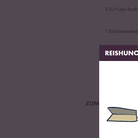
5
EL Puder Eryth
150
ml Mandeldr
2
EL Kokosraspe
2
EL Mandeln (geh
ZUM VERZIEREN
Kokosraspeln