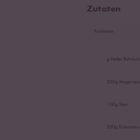
Zutaten
Portionen
g Heller Rührku
500
g Magerqua
100
g Skyr
200
g Kokosmus