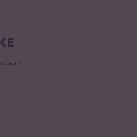
KE
prochen! :P