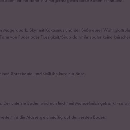
e könnt ihr ihn dann in 3 möglichst gleich dicke Böden schneiden.
en Magerquark, Skyr mit Kokosmus und der Süße eurer Wahl glattrüh
Form von Puder oder Flüssigkeit/Sirup damit ihr später keine knirsche
inen Spritzbeutel und stellt ihn kurz zur Seite.
 Der unterste Boden wird nun leicht mit Mandelmilch getränkt - so w
s verteilt ihr die Masse gleichmäßig auf dem ersten Boden.