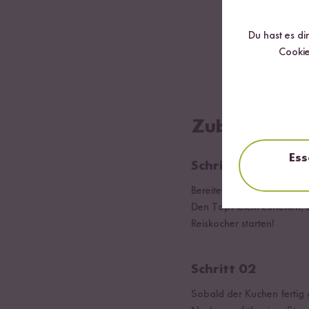
Mandeln (gehobel
Du hast es di
Cookie
Raffaello Kugel
Zubereitung
Ess
Schritt 01
Bereitet den hellen Rührk
Den Topf leicht einfetten
Reiskocher starten!
Schritt 02
Sobald der Kuchen fertig ge