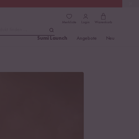
(4.8)
Trusted Shops
Merkliste
Login
Warenkorb
dukt finden ...
Sumi Launch
Angebote
Neu