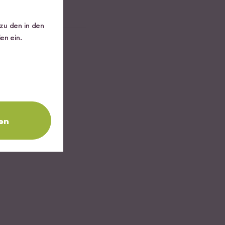
 zu den in den
en ein.
en