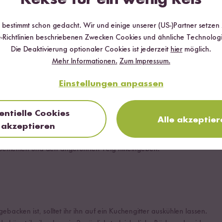
t, gestiftet, wie du magst!)
r bestimmt schon gedacht. Wir und einige unserer (US-)Partner setzen
-Richtlinien beschriebenen Zwecken Cookies und ähnliche Technologi
n
Die Deaktivierung optionaler Cookies ist jederzeit
hier
möglich.
Mehr Informationen.
Zum Impressum.
Einstellungen anpassen
entielle Cookies
Alle akzeptier
akzeptieren
uchen am besten wie angegeben im digitalen Reiskocher zu.
, bemehlen und den angerührten Teig hineingeben.
backen ist, solltet ihr ihn auf ein Kuchengitter auskühlen lassen.