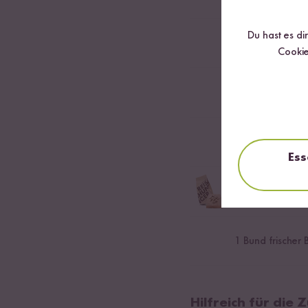
Du hast es di
0,5
Mango
Cookie
1
TL Pfeffer
0,5
Limette
Ess
50
g Bio Cashe
Ganze geröstete Ca
1
Bund frischer B
Hilfreich für die