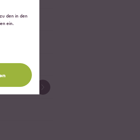
 zu den in den
en ein.
en