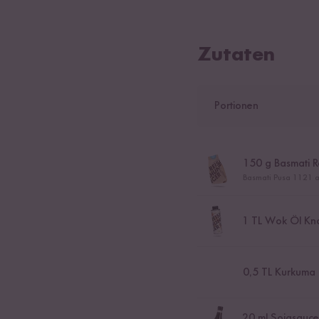
Zutaten
Portionen
150
g Basmati R
Basmati Pusa 1121 a
1
TL Wok Öl Kno
0,5
TL Kurkuma
20
ml Sojasauce