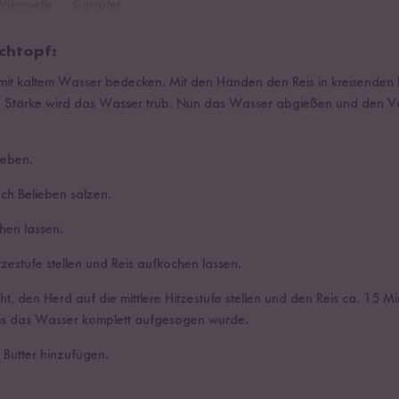
Mikrowelle
Dämpfer
chtopf:
 mit kaltem Wasser bedecken. Mit den Händen den Reis in kreisend
e Stärke wird das Wasser trüb. Nun das Wasser abgießen und den V
geben.
h Belieben salzen.
hen lassen.
zestufe stellen und Reis aufkochen lassen.
, den Herd auf die mittlere Hitzestufe stellen und den Reis ca. 15 M
bis das Wasser komplett aufgesogen wurde.
 Butter hinzufügen.