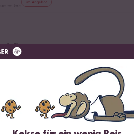
im Angebot
rzen von Sushi
ter Basilikum
Kekse für ein wenig Reis