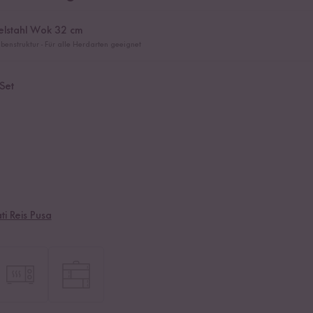
delstahl Wok 32 cm
nstruktur - Für alle Herdarten geeignet
Set
i Reis Pusa