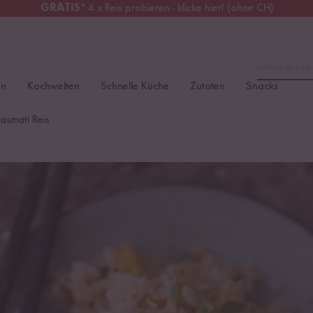
GRATIS
* 4 x Reis probieren - klicke hier! (ohne CH)
erreich
Kostenloser Versand
ab 49 €
Lieblingspro
en
Kochwelten
Schnelle Küche
Zutaten
Snacks
asmati Reis