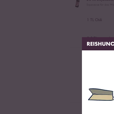
Sojasauce für das Wü
1
TL Chili
0,5
TL getrockne
1
TL Kokosmus
10
ml Apfelessig
1
TL Salz
120
g Brokkoli